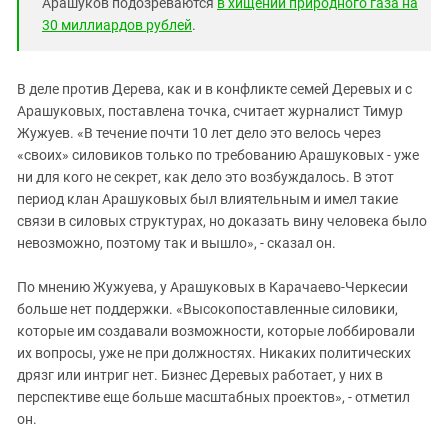
Арашуков подозреваются
в хищении природного газа на
30 миллиардов рублей
.
В деле против Дерева, как и в конфликте семей Деревых и с
Арашуковых, поставлена точка, считает журналист Тимур
Жужуев. «В течение почти 10 лет дело это велось через
«своих» силовиков только по требованию Арашуковых - уже
ни для кого не секрет, как дело это возбуждалось. В этот
период клан Арашуковых был влиятельным и имел такие
связи в силовых структурах, но доказать вину человека было
невозможно, поэтому так и вышло», - сказал он.
По мнению Жужуева, у Арашуковых в Карачаево-Черкесии
больше нет поддержки. «Высокопоставленные силовики,
которые им создавали возможности, которые лоббировали
их вопросы, уже не при должностях. Никаких политических
дрязг или интриг нет. Бизнес Деревых работает, у них в
перспективе еще больше масштабных проектов», - отметил
он.