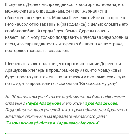
В случае с Деревым справедливость восторжествовала, его
можно считать оправданным, считает журналист и
общественный деятель Максим Шевченко. «Все дела против
него - абсолютно заказные, (заводились) с целью сломить его
свободолюбивый гордый дух. Семья Деревых очень
известная, я могу только поздравить Вячеслава Эдуардовича
с тем, что справедливость, что редко бывает в наше стране,
восторжествовала», - сказал он.
Шевченко также полагает, что противостояние Деревых и
Арашуковых теперь в прошлом. «Я думаю, что Арашуковы
будут просто уничтожены политически и экономически, судя
по тому, что происходит», - сказал он "Кавказскому узлу".
На "Кавказском узле" также опубликованы биографические
справки о
Рауфе Арашукове
и его отце
Рауле Арашукове
.
Подробности преступлений. в которых обвиняется Арашуков-
младший, описаны
в материале "Кавказского узла"
"
Резонансные убийства в Карачаево-Черкесии
".