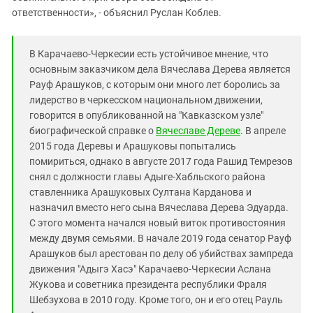
ответственности», - объяснил Руслан Коблев.
В Карачаево-Черкесии есть устойчивое мнение, что
основным заказчиком дела Вячеслава Дерева является
Рауф Арашуков, с которым они много лет боролись за
лидерство в черкесском национальном движении,
говорится в опубликованной на "Кавказском узле"
биографической справке о
Вячеславе Дереве
. В апреле
2015 года Деревы и Арашуковы попытались
помириться, однако в августе 2017 года Рашид Темрезов
снял с должности главы Адыге-Хабльского района
ставленника Арашуковых Султана Карданова и
назначил вместо него сына Вячеслава Дерева Эдуарда.
С этого момента начался новый виток противостояния
между двумя семьями. В начале 2019 года сенатор Рауф
Арашуков был арестован по делу об убийствах зампреда
движения "Адыгэ Хасэ" Карачаево-Черкесии Аслана
Жукова и советника президента республики Фраля
Шебзухова в 2010 году. Кроме того, он и его отец Рауль