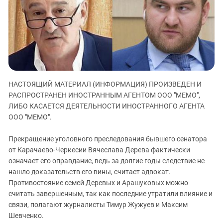
ЗАСТАВЛЯЕТ
Дагестан
КАВКАЗ ЗА ПАЛЕСТИНУ
Ингушетия
ИНАКОМЫСЛИЕ В ЧЕЧНЕ
Кабардино-Балкария
ПРЕСЛЕДОВАНИЕ АКТИВИСТОВ
МОБИЛИЗАЦИЯ И ПРОТЕСТЫ
Калмыкия
Карачаево-Черкесия
НАСТОЯЩИЙ МАТЕРИАЛ (ИНФОРМАЦИЯ) ПРОИЗВЕДЕН И
Краснодарский край
РАСПРОСТРАНЕН ИНОСТРАННЫМ АГЕНТОМ ООО "МЕМО",
Нагорный Карабах
ЛИБО КАСАЕТСЯ ДЕЯТЕЛЬНОСТИ ИНОСТРАННОГО АГЕНТА
Российская Федерация
ООО "МЕМО".
Ростовская область
Прекращение уголовного преследования бывшего сенатора
Северная Осетия - Алания
от Карачаево-Черкесии Вячеслава Дерева фактически
означает его оправдание, ведь за долгие годы следствие не
СКФО
нашло доказательств его вины, считает адвокат.
Ставропольский край
Противостояние семей Деревых и Арашуковых можно
Чечня
считать завершенным, так как последние утратили влияние и
связи, полагают журналисты Тимур Жужуев и Максим
Южная Осетия
Шевченко.