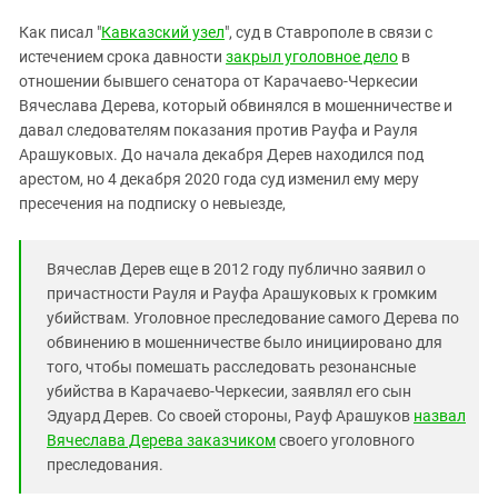
Южный Кавказ
Как писал "
Кавказский узел
", суд в Ставрополе в связи с
ЮФО
истечением срока давности
закрыл уголовное дело
в
отношении бывшего сенатора от Карачаево-Черкесии
Вячеслава Дерева, который обвинялся в мошенничестве и
давал следователям показания против Рауфа и Рауля
Арашуковых. До начала декабря Дерев находился под
арестом, но 4 декабря 2020 года суд изменил ему меру
пресечения на подписку о невыезде,
Вячеслав Дерев еще в 2012 году публично заявил о
причастности Рауля и Рауфа Арашуковых к громким
убийствам. Уголовное преследование самого Дерева по
обвинению в мошенничестве было инициировано для
того, чтобы помешать расследовать резонансные
убийства в Карачаево-Черкесии, заявлял его сын
Эдуард Дерев. Со своей стороны, Рауф Арашуков
назвал
Вячеслава Дерева заказчиком
своего уголовного
преследования.