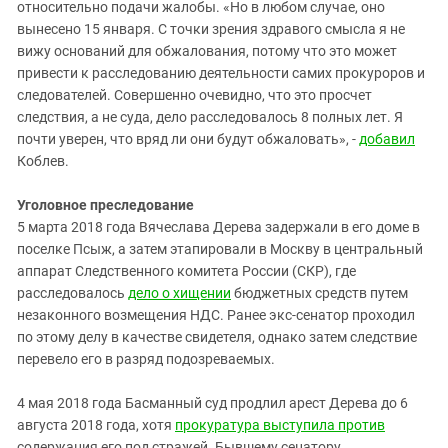
относительно подачи жалобы. «Но в любом случае, оно
вынесено 15 января. С точки зрения здравого смысла я не
вижу оснований для обжалования, потому что это может
привести к расследованию деятельности самих прокуроров и
следователей. Совершенно очевидно, что это просчет
следствия, а не суда, дело расследовалось 8 полных лет. Я
почти уверен, что вряд ли они будут обжаловать», -
добавил
Коблев.
Уголовное преследование
5 марта 2018 года Вячеслава Дерева задержали в его доме в
поселке Псыж, а затем этапировали в Москву в центральный
аппарат Следственного комитета России (СКР), где
расследовалось
дело о хищении
бюджетных средств путем
незаконного возмещения НДС. Ранее экс-сенатор проходил
по этому делу в качестве свидетеля, однако затем следствие
перевело его в разряд подозреваемых.
4 мая 2018 года Басманный суд продлил арест Дерева до 6
августа 2018 года, хотя
прокуратура выступила против
содержания его под стражей. Бывшему сенатору