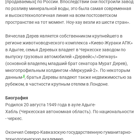
[продаваемых] по России. Впоследствии они построили завод
по розливу минеральной воды, это была самая современная
и высокотехнологичная линия на всем постсоветском
пространстве на тот момент. Ноу-хау везли из шести стран».
Вячеслав Дерев является собственником крупнейшего в
регионе животноводческого комплекса «Киево-Жураки АПК»
в Адыгее, семья Деревых владеет в Черкесске заводом по
выпуску грузовых автомобилей «Дервейс»/«Derways»
(основной владелец младший брат сенатора Мурат Дерев),
многопрофильным холдингом «Меркурий-2». По некоторым
4
данным
, братья Деревы владеют также недвижимостью за
рубежом, в частности крупным отелем в Лондоне.
Биография
Родился 20 августа 1949 года в ауле Адыге-
Хабль (Черкесская автономная область). По национальности
- черкес.
Окончил Северо-Кавказскую государственную гуманитарно-
технологическую академию.