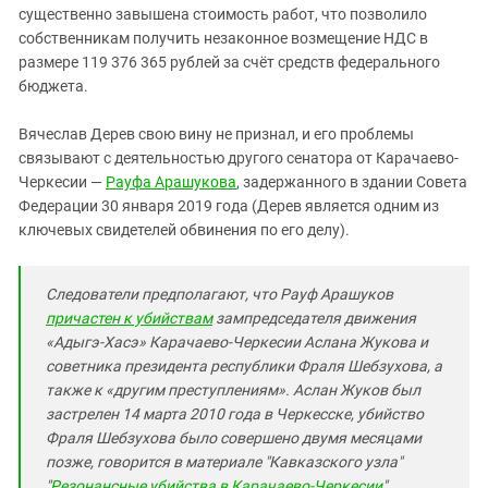
существенно завышена стоимость работ, что позволило
собственникам получить незаконное возмещение НДС в
размере 119 376 365 рублей за счёт средств федерального
бюджета.
Вячеслав Дерев свою вину не признал, и его проблемы
связывают с деятельностью другого сенатора от Карачаево-
Черкесии —
Рауфа Арашукова
, задержанного в здании Совета
Федерации 30 января 2019 года (Дерев является одним из
ключевых свидетелей обвинения по его делу).
Следователи предполагают, что Рауф Арашуков
причастен к убийствам
зампредседателя движения
«Адыгэ-Хасэ» Карачаево-Черкесии Аслана Жукова и
советника президента республики Фраля Шебзухова, а
также к «другим преступлениям». Аслан Жуков был
застрелен 14 марта 2010 года в Черкесске, убийство
Фраля Шебзухова было совершено двумя месяцами
позже, говорится в материале "Кавказского узла"
"
Резонансные убийства в Карачаево-Черкесии
".