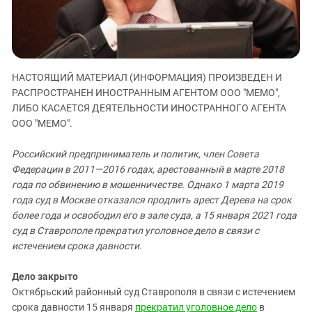
ЗАСТАВЛЯЕТ
Дагестан
КАВКАЗ ЗА ПАЛЕСТИНУ
Ингушетия
ИНАКОМЫСЛИЕ В ЧЕЧНЕ
Кабардино-Балкария
ПРЕСЛЕДОВАНИЕ АКТИВИСТОВ
МОБИЛИЗАЦИЯ И ПРОТЕСТЫ
Калмыкия
НАСТОЯЩИЙ МАТЕРИАЛ (ИНФОРМАЦИЯ) ПРОИЗВЕДЕН И
РАСПРОСТРАНЕН ИНОСТРАННЫМ АГЕНТОМ ООО "МЕМО",
Карачаево-Черкесия
ЛИБО КАСАЕТСЯ ДЕЯТЕЛЬНОСТИ ИНОСТРАННОГО АГЕНТА
Краснодарский край
ООО "МЕМО".
Нагорный Карабах
Российский предприниматель и политик, член Совета
Российская Федерация
Федерации в 2011—2016 годах, арестованный в марте 2018
Ростовская область
года по обвинению в мошенничестве. Однако
1 марта 2019
года суд в Москве
отказался продлить арест Дерева на срок
Северная Осетия - Алания
более года и освободил его в зале суда, а 15 января 2021 года
СКФО
суд в Ставрополе прекратил уголовное дело в связи с
истечением срока давности.
Ставропольский край
Чечня
Дело закрыто
Октябрьский районный суд Ставрополя в связи с истечением
Южная Осетия
срока давности 15 января
прекратил уголовное дело
в