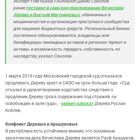
эксперт Free Russia Foundation Денис Соколов
ранее
поставил в один ряд преследование Вячеслава
Дерева и братьев Магомедовых
, обвиненных в
мошенничестве и организации преступного сообщества
для хищения бюджетных средств. Региональный бизнес
постепенно обескровливается, владельцы или
бенефициары ликвидных активов в регионах теряют и
активы, и возможность передать собственность по
наследству, указал Соколов.
1 марта 2019 года Московский городской суд отказался
продлевать Дереву арест в СИЗО на срок больше года. «Суд
отказал в удовлетворении ходатайства следствия о
продлении Дереву срока содержания под стражей, он
освобожден в зале суда», -
заявил адвокат
Дерева Руслан
Коблев.
Конфликт Деревых и Арашуковых
В республике есть устойчивое мнение, что основным
заказчиком дела Вячеслава Дерева является Рауф Арашуков,