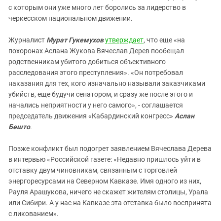
с которым они уже много лет боролись за лидерство в
черкесском национальном движении.
Журналист
Мурат Гукемухов
утверждает
, что еще «на
похоронах Аслана Жукова Вячеслав Дерев пообещал
родственникам убитого добиться объективного
расследования этого преступления». «Он потребовал
наказания для тех, кого изначально называли заказчиками
убийств, еще будучи сенатором, и сразу же после этого и
начались неприятности у него самого», - соглашается
председатель движения «Кабардинский конгресс»
Аслан
Бешто
.
Позже конфликт был подогрет заявлением Вячеслава Дерева
в интервью «Российской газете: «Недавно пришлось уйти в
отставку двум чиновникам, связанным с торговлей
энергоресурсами на Северном Кавказе. Имя одного из них,
Рауля Арашукова, ничего не скажет жителям столицы, Урала
или Сибири. А у нас на Кавказе эта отставка было воспринята
с ликованием».