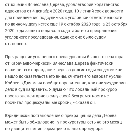
Южный Кавказ
отношении Вячеслава Дерева, удовлетворив ходатайство
ЮФО
адвокатов от 4 декабря 2020 года. 10-летний срок давности
для привлечения подсудимых к уголовной ответственности
по данному делу истек еще 19 октября 2020 года, а 23 октября
2020 года защита подавала ходатайство о прекращении
уголовного преследования, однако оно было судом
отклонено.
Прекращение уголовного преследования бывшего сенатора
от Карачаево-Черкесии Вячеслава Дерева фактически
означает его оправдание, ведь за долгие годы следствие не
нашло доказательств его вины, считает его адвокат Руслан
Коблев. «Для меня вообще поразительно, как они умудрились
дело в суд направить. Я думаю, что локальный прокурор
просто элементарно в силу своей безграмотности не
посчитал процессуальные сроки», - сказал он.
Юридически постановление о прекращении дела Дерева
может быть обжаловано - у прокуратуры есть на это месяц,
но у защиты нет информации о планах прокурора