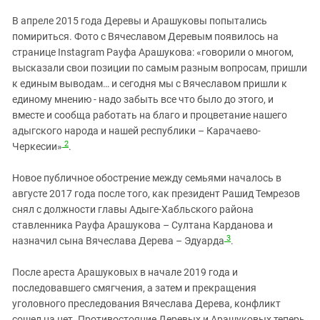
В апреле 2015 года Деревы и Арашуковы попытались
помириться. Фото с Вячеславом Деревым появилось на
странице Instagram Рауфа Арашукова: «говорили о многом,
высказали свои позиции по самым разным вопросам, пришли
к единым выводам… и сегодня мы с Вячеславом пришли к
единому мнению - надо забыть все что было до этого, и
вместе и сообща работать на благо и процветание нашего
адыгского народа и нашей республики – Карачаево-
2
Черкесии»
.
Новое публичное обострение между семьями началось в
августе 2017 года после того, как президент Рашид Темрезов
снял с должности главы Адыге-Хабльского района
ставленника Рауфа Арашукова – Султана Карданова и
3
назначил сына Вячеслава Дерева – Эдуарда
.
После ареста Арашуковых в начале 2019 года и
последовавшего смягчения, а затем и прекращения
уголовного преследования Вячеслава Дерева, конфликт
сошел на нет. Противостояние Деревых и Арашуковых теперь