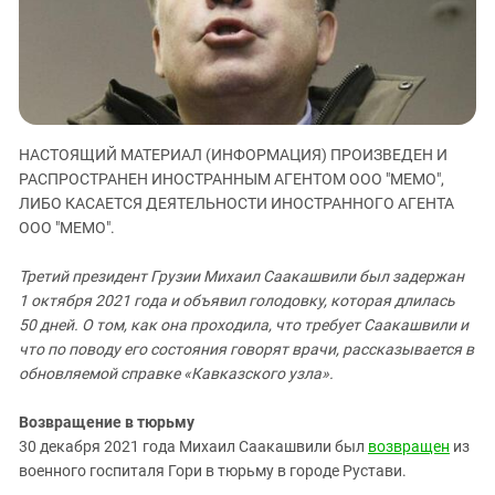
ЗАСТАВЛЯЕТ
Дагестан
КАВКАЗ ЗА ПАЛЕСТИНУ
Ингушетия
ИНАКОМЫСЛИЕ В ЧЕЧНЕ
Кабардино-Балкария
ПРЕСЛЕДОВАНИЕ АКТИВИСТОВ
МОБИЛИЗАЦИЯ И ПРОТЕСТЫ
Калмыкия
НАСТОЯЩИЙ МАТЕРИАЛ (ИНФОРМАЦИЯ) ПРОИЗВЕДЕН И
Карачаево-Черкесия
РАСПРОСТРАНЕН ИНОСТРАННЫМ АГЕНТОМ ООО "МЕМО",
Краснодарский край
ЛИБО КАСАЕТСЯ ДЕЯТЕЛЬНОСТИ ИНОСТРАННОГО АГЕНТА
Нагорный Карабах
ООО "МЕМО".
Российская Федерация
Третий президент Грузии Михаил Саакашвили был задержан
Ростовская область
1 октября 2021 года и объявил голодовку, которая длилась
50 дней. О том, как она проходила, что требует Саакашвили и
Северная Осетия - Алания
что по поводу его состояния говорят врачи, рассказывается в
СКФО
обновляемой справке «Кавказского узла».
Ставропольский край
Возвращение в тюрьму
Чечня
30 декабря 2021 года Михаил Саакашвили был
возвращен
из
Южная Осетия
военного госпиталя Гори в тюрьму в городе Рустави.