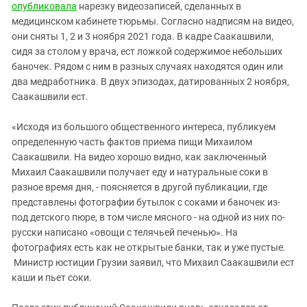
опубликовала
нарезку видеозаписей, сделанных в
медицинском кабинете тюрьмы. Согласно надписям на видео,
они сняты 1, 2 и 3 ноября 2021 года. В кадре Саакашвили,
сидя за столом у врача, ест ложкой содержимое небольших
баночек. Рядом с ним в разных случаях находятся один или
два медработника. В двух эпизодах, датированных 2 ноября,
Саакашвили ест.
«Исходя из большого общественного интереса, публикуем
определенную часть фактов приема пищи Михаилом
Саакашвили. На видео хорошо видно, как заключенный
Михаил Саакашвили получает еду и натуральные соки в
разное время дня, - поясняется в другой публикации, где
представлены фотографии бутылок с соками и баночек из-
под детского пюре, в том числе мясного - на одной из них по-
русски написано «овощи с телячьей печенью». На
фотографиях есть как не открытые банки, так и уже пустые.
Министр юстиции Грузии заявил, что Михаил Саакашвили ест
каши и пьет соки.