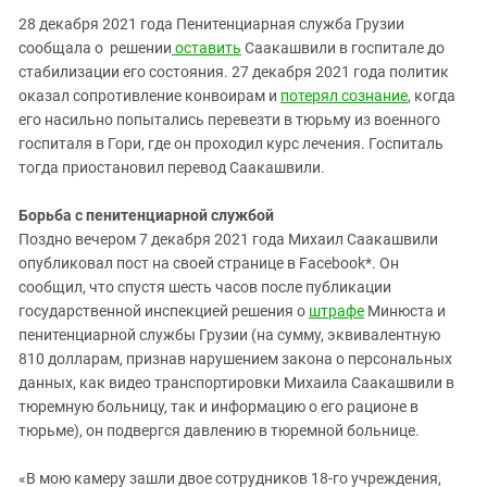
Южный Кавказ
28 декабря 2021 года Пенитенциарная служба Грузии
ЮФО
сообщала о решении
оставить
Саакашвили в госпитале до
стабилизации его состояния. 27 декабря 2021 года политик
оказал сопротивление конвоирам и
потерял сознание
, когда
его насильно попытались перевезти в тюрьму из военного
госпиталя в Гори, где он проходил курс лечения. Госпиталь
тогда приостановил перевод Саакашвили.
Борьба с пенитенциарной службой
Поздно вечером 7 декабря 2021 года Михаил Саакашвили
опубликовал пост на своей странице в Facebook*. Он
сообщил, что спустя шесть часов после публикации
государственной инспекцией решения о
штрафе
Минюста и
пенитенциарной службы Грузии (на сумму, эквивалентную
810 долларам, признав нарушением закона о персональных
данных, как видео транспортировки Михаила Саакашвили в
тюремную больницу, так и информацию о его рационе в
тюрьме), он подвергся давлению в тюремной больнице.
«В мою камеру зашли двое сотрудников 18-го учреждения,