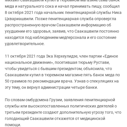
меда и натурального сока и начал принимать пищу, сообщил
8 октября 2021 года начальник пенитенциарной службы Ника
Цхвариашвили. Позже пенитенциарная служба опровергла
распространенную врачом Саакашвили информацию об
ухудшении его здоровья, заявив, что Саакашвили постоянно
находится под наблюдением медперсонала и его состояние
удовлетворительное.
11 октября 2021 года Эка Херхеулидзе, член партии «Единое
национальное движение», посетившая тюрьму Рустави,
чтобы увидеться с бывшим президентом, объяснила, что
Саакашвили купил в тюремном магазине пять банок меда по
50 граммов по рекомендации врача. Узнав о спекуляциях на
эту тему, он вернул администрации четыре банки.
По словам омбудсмена Грузии, заявления пенитенциарной
службы или высокопоставленных политических деятелей о
третьем президенте создают дополнительную угрозу того, что
голодающий Саакашвили откажется от медицинской
помощи.