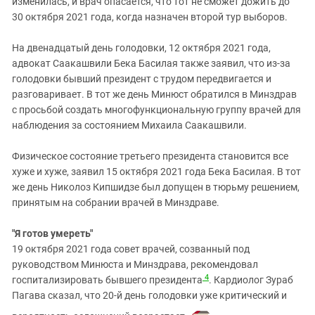
изменилась, и врач опасается, что тот не сможет дожить до
30 октября 2021 года, когда назначен второй тур выборов.
На двенадцатый день голодовки, 12 октября 2021 года,
адвокат Саакашвили Бека Басилая также заявил, что из-за
голодовки бывший президент с трудом передвигается и
разговаривает. В тот же день Минюст обратился в Минздрав
с просьбой создать многофункциональную группу врачей для
наблюдения за состоянием Михаила Саакашвили.
Физическое состояние третьего президента становится все
хуже и хуже, заявил 15 октября 2021 года Бека Басилая. В тот
же день Николоз Кипшидзе был допущен в тюрьму решением,
принятым на собрании врачей в Минздраве.
"Я готов умереть"
19 октября 2021 года совет врачей, созванный под
руководством Минюста и Минздрава, рекомендовал
4
госпитализировать бывшего президента
. Кардиолог Зураб
Пагава сказал, что 20-й день голодовки уже критический и