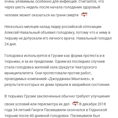
очень уязвимым, особенно для инфекций. Считается, что
через шесть недель после начала голодания здоровый
человек может оказаться на грани смерти
.
Несколько месяцев назад лидер российской оппозиции
Алексей Навальный объявил голодовку, потому что к нему в
тюрьму не допускали его личного врача. Навальный голодал
24 дня.
Голодовка используется в Грузии как форма протеста и в
тюрьмах, и за их пределами. Одним из последних случаев
стала голодовка жителей села Шукрути Чиатурского
муниципалитета. Они протестовали против работ,
проводимых компанией «Джорджиан Манганез», в
результате которых их дома пришли в аварийное состояние.
В тюрьмах Грузии заключенные обычно требуют улучшения
своих условий или пересмотра их дел
. В декабре 2018
года 34-летний Гиорги Пасеишвили скончался в Глданской
тюрьме после 40-дневной голодовки. Пасеишвили был