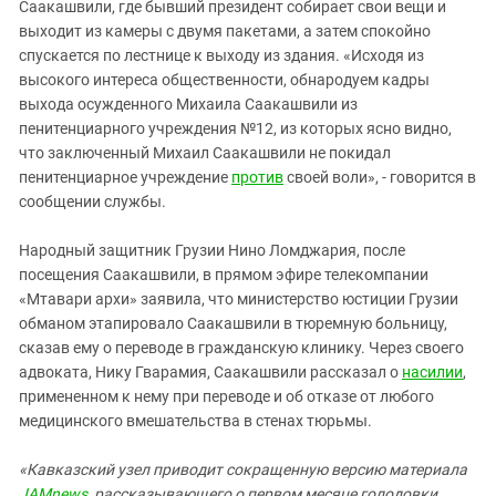
Саакашвили, где бывший президент собирает свои вещи и
выходит из камеры с двумя пакетами, а затем спокойно
спускается по лестнице к выходу из здания. «Исходя из
высокого интереса общественности, обнародуем кадры
выхода осужденного Михаила Саакашвили из
пенитенциарного учреждения №12, из которых ясно видно,
что заключенный Михаил Саакашвили не покидал
пенитенциарное учреждение
против
своей воли», - говорится в
сообщении службы.
Народный защитник Грузии Нино Ломджария, после
посещения Саакашвили, в прямом эфире телекомпании
«Мтавари архи» заявила, что министерство юстиции Грузии
обманом этапировало Саакашвили в тюремную больницу,
сказав ему о переводе в гражданскую клинику. Через своего
адвоката, Нику Гварамия, Саакашвили рассказал о
насилии
,
примененном к нему при переводе и об отказе от любого
медицинского вмешательства в стенах тюрьмы.
«Кавказский узел приводит сокращенную версию материала
JAMnews
, рассказывающего о первом месяце голодовки