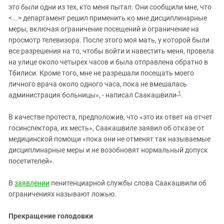
это были одни из тех, кто меня пытал. Они сообщили мне, что
<...> департамент решил применить ко мне дисциплинарные
меры, включая ограничение посещений и ограничение на
просмотр телевизора. После этого моя мать, у которой были
все разрешения на то, чтобы войти и навестить меня, провела
на улице около четырех часов и была отправлена ​​обратно в
Тбилиси. Кроме того, мне не разрешали посещать моего
личного врача около одного часа, пока не вмешалась
1
администрация больницы», - написал Саакашвили
.
В качестве протеста, предположив, что «это их ответ на отчет
госинспектора, их месть», Саакашвиле заявил об отказе от
медицинской помощи «пока они не отменят так называемые
дисциплинарные меры и не возобновят нормальный допуск
посетителей».
В
заявлении
пенитенциарной службы слова Саакашвили об
ограничениях называют ложью.
Прекращение голодовки