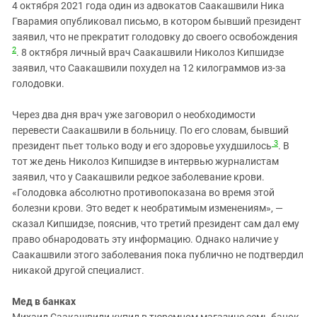
4 октября 2021 года один из адвокатов Саакашвили Ника
Гварамия опубликовал письмо, в котором бывший президент
заявил, что не прекратит голодовку до своего освобождения
2
. 8 октября личный врач Саакашвили Николоз Кипшидзе
заявил, что Саакашвили похудел на 12 килограммов из-за
голодовки.
Через два дня врач уже заговорил о необходимости
перевести Саакашвили в больницу. По его словам, бывший
3
президент пьет только воду и его здоровье ухудшилось
. В
тот же день Николоз Кипшидзе в интервью журналистам
заявил, что у Саакашвили редкое заболевание крови.
«Голодовка абсолютно противопоказана во время этой
болезни крови. Это ведет к необратимым изменениям», —
сказал Кипшидзе, пояснив, что третий президент сам дал ему
право обнародовать эту информацию. Однако наличие у
Саакашвили этого заболевания пока публично не подтвердил
никакой другой специалист.
Мед в банках
Михаил Саакашвили купил в тюремном магазине семь банок