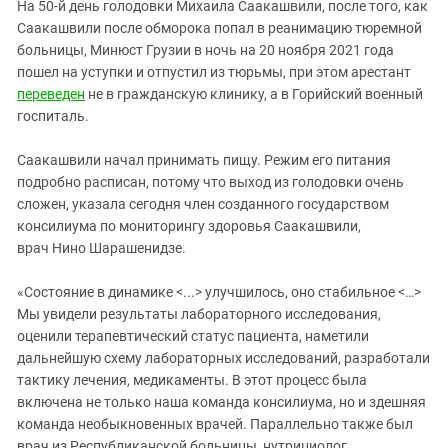
На 50-й день голодовки Михаила Саакашвили, после того, как
Саакашвили после обморока попал в реанимацию тюремной
больницы, Минюст Грузии в ночь на 20 ноября 2021 года
пошел на уступки и отпустил из тюрьмы, при этом арестант
переведен
не в гражданскую клинику, а в Горийский военный
госпиталь.
Саакашвили начал принимать пищу. Режим его питания
подробно расписан, потому что выход из голодовки очень
сложен, указала сегодня член созданного государством
консилиума по мониторингу здоровья Саакашвили,
врач Нино Шарашенидзе.
«Состояние в динамике <...> улучшилось, оно стабильное <…>
Мы увидели результаты лабораторного исследования,
оценили терапевтический статус пациента, наметили
дальнейшую схему лабораторных исследований, разработали
тактику лечения, медикаменты. В этот процесс была
включена не только наша команда консилиума, но и здешняя
команда необыкновенных врачей. Параллельно также был
врач из Республиканской больницы, нутрициолог,