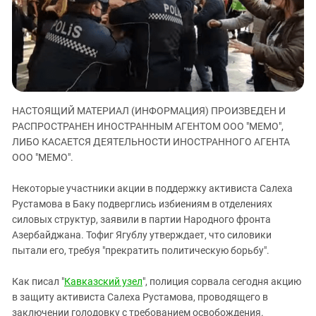
ЗАСТАВЛЯЕТ
Дагестан
КАВКАЗ ЗА ПАЛЕСТИНУ
Ингушетия
ИНАКОМЫСЛИЕ В ЧЕЧНЕ
Кабардино-Балкария
ПРЕСЛЕДОВАНИЕ АКТИВИСТОВ
МОБИЛИЗАЦИЯ И ПРОТЕСТЫ
Калмыкия
Карачаево-Черкесия
НАСТОЯЩИЙ МАТЕРИАЛ (ИНФОРМАЦИЯ) ПРОИЗВЕДЕН И
Краснодарский край
РАСПРОСТРАНЕН ИНОСТРАННЫМ АГЕНТОМ ООО "МЕМО",
ЛИБО КАСАЕТСЯ ДЕЯТЕЛЬНОСТИ ИНОСТРАННОГО АГЕНТА
Нагорный Карабах
ООО "МЕМО".
Российская Федерация
Ростовская область
Некоторые участники акции в поддержку активиста Салеха
Рустамова в Баку подверглись избиениям в отделениях
Северная Осетия - Алания
силовых структур, заявили в партии Народного фронта
СКФО
Азербайджана. Тофиг Ягублу утверждает, что силовики
пытали его, требуя "прекратить политическую борьбу".
Ставропольский край
Чечня
Как писал "
Кавказский узел
", полиция сорвала сегодня акцию
Южная Осетия
в защиту активиста Салеха Рустамова, проводящего в
заключении голодовку с требованием освобождения.