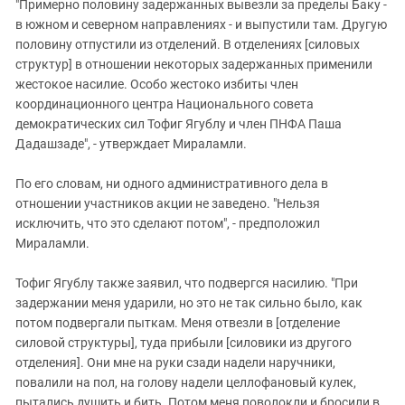
"Примерно половину задержанных вывезли за пределы Баку -
в южном и северном направлениях - и выпустили там. Другую
половину отпустили из отделений. В отделениях [силовых
структур] в отношении некоторых задержанных применили
жестокое насилие. Особо жестоко избиты член
координационного центра Национального совета
демократических сил Тофиг Ягублу и член ПНФА Паша
Дадашзаде", - утверждает Мираламли.
По его словам, ни одного административного дела в
отношении участников акции не заведено. "Нельзя
исключить, что это сделают потом", - предположил
Мираламли.
Тофиг Ягублу также заявил, что подвергся насилию. "При
задержании меня ударили, но это не так сильно было, как
потом подвергали пыткам. Меня отвезли в [отделение
силовой структуры], туда прибыли [силовики из другого
отделения]. Они мне на руки сзади надели наручники,
повалили на пол, на голову надели целлофановый кулек,
пытались душить и бить. Потом меня поволокли и бросили в