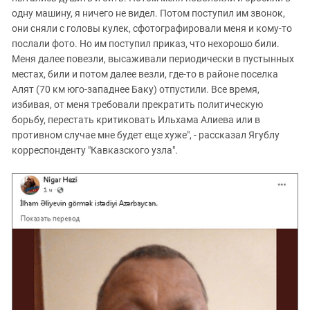
одну машину, я ничего не видел. Потом поступил им звонок,
они сняли с головы кулек, сфотографировали меня и кому-то
послали фото. Но им поступил приказ, что нехорошо били.
Меня далее повезли, высаживали периодически в пустынных
местах, били и потом далее везли, где-то в районе поселка
Алят (70 км юго-западнее Баку) отпустили. Все время,
избивая, от меня требовали прекратить политическую
борьбу, перестать критиковать Ильхама Алиева или в
противном случае мне будет еще хуже", - рассказал Ягублу
корреспонденту "Кавказского узла".