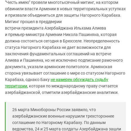
Южный Кавказ
"Честь имею" провели многотысячный митинг, на котором
обвинили власти Армении в новых территориальных уступках
ЮФО
и призвали объединиться для защиты Нагорного Карабаха.
Митинг прошел в преддверии
встречи президента Азербайджана Ильхама Алиева
и премьер-министра Армении Никола Пашиняна, которая
должна состояться сегодня в Брюсселе. Неопределенность
статуса Нагорного Карабаха не дает возможности для
заключения фундаментальных соглашений на встрече
Алиева и Пашиняна, но не исключено подписание рамочного
документа, указали армянские политологи. Армянская
сторона увязывает соглашение о мире со статусом Нагорного
Карабаха, однако Баку
не намерен обсуждать судьбу
территории
, которая по международному праву считается
азербайджанской, отметили азербайджанские аналитики.
26 марта Минобороны России заявило, что
азербайджанские военные нарушили трехстороннее
соглашение по Нагорному Карабаху. По данным
ведомства, 24 и 25 марта солдаты Азербайджана зашли