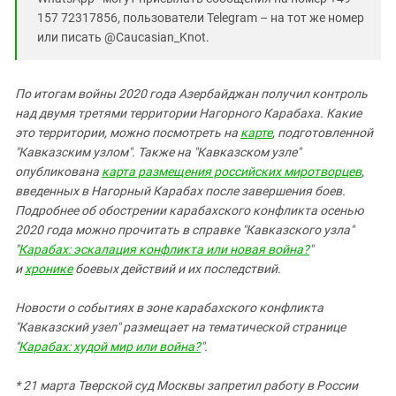
157 72317856, пользователи Telegram – на тот же номер
или писать @Caucasian_Knot.
По итогам войны 2020 года Азербайджан получил контроль
над двумя третями территории Нагорного Карабаха. Какие
это территории, можно посмотреть на
карте
, подготовленной
"Кавказским узлом". Также на "Кавказском узле"
опубликована
карта размещения российских миротворцев
,
введенных в Нагорный Карабах после завершения боев.
Подробнее об обострении карабахского конфликта осенью
2020 года можно прочитать в справке "Кавказского узла"
"
Карабах: эскалация конфликта или новая война?
"
и
хронике
боевых действий и их последствий.
Новости о событиях в зоне карабахского конфликта
"Кавказский узел" размещает на тематической странице
"
Карабах: худой мир или война?
".
* 21 марта Тверской суд Москвы запретил работу в России