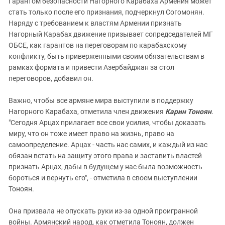
Гарантом безопасности Нагорного Карабаха Армения может
стать только после его признания, подчеркнул Согомонян.
Наряду с требованием к властям Армении признать
Нагорный Карабах движение призывает сопредседателей МГ
ОБСЕ, как гарантов на переговорам по карабахскому
конфликту, быть приверженными своим обязательствам в
рамках формата и привести Азербайджан за стол
переговоров, добавил он.
Важно, чтобы все армяне мира выступили в поддержку
Нагорного Карабаха, отметила член движения
Карин Тоноян
.
"Сегодня Арцах прилагает все свои усилия, чтобы доказать
миру, что он тоже имеет право на жизнь, право на
самоопределение. Арцах - часть нас самих, и каждый из нас
обязан встать на защиту этого права и заставить властей
признать Арцах, дабы в будущем у нас была возможность
бороться и вернуть его", - отметила в своем выступлении
Тоноян.
Она призвала не опускать руки из-за одной проигранной
войны. Армянский народ, как отметила Тоноян, должен