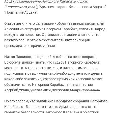
Арцах
(самоназвание Нагорного Карабаха - прим.
"Кавказского узла")
, "Армения - гарант безопасности Арцаха",
"Признание Арцаха".
Они отметили, что цель акции - обратить внимание жителей
Армении на ситуацию в Нагорном Карабахе, сплотить народ
вокруг этой повестки. Организаторы акции считают, что
важную роль в этом может сыграть интеллигенция -
преподаватели, врачи, учёные.
Никол Пашинян, находящийся сейчас на переговорах в
Брюсселе, должен знать, что судьбу Нагорного Карабаха
могут решать только его жители, и никто не имеет права
подписывать от их имени какой-либо документ или делать
какое-либо заявление, которое прямо или косвенно может
обозначить, что Нагорный Карабах является частью
Азербайджана, указал член Движения
Менуа Согомонян
.
По его словам, что заявление Народного собрания Нагорного
Карабаха от 5 апреля о том, что Армения должна стать
гарантом безопасности Нагорного Карабаха и об острой