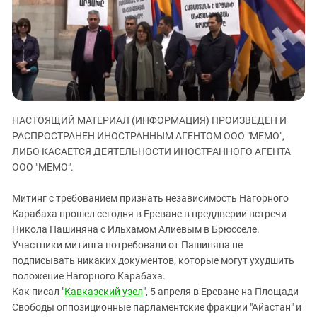
ЗАСТАВЛЯЕТ
Дагестан
КАВКАЗ ЗА ПАЛЕСТИНУ
Ингушетия
ИНАКОМЫСЛИЕ В ЧЕЧНЕ
Кабардино-Балкария
ПРЕСЛЕДОВАНИЕ АКТИВИСТОВ
МОБИЛИЗАЦИЯ И ПРОТЕСТЫ
Калмыкия
Карачаево-Черкесия
НАСТОЯЩИЙ МАТЕРИАЛ (ИНФОРМАЦИЯ) ПРОИЗВЕДЕН И
Краснодарский край
РАСПРОСТРАНЕН ИНОСТРАННЫМ АГЕНТОМ ООО "МЕМО",
Нагорный Карабах
ЛИБО КАСАЕТСЯ ДЕЯТЕЛЬНОСТИ ИНОСТРАННОГО АГЕНТА
Российская Федерация
ООО "МЕМО".
Ростовская область
Митинг с требованием признать независимость Нагорного
Северная Осетия - Алания
Карабаха прошел сегодня в Ереване в преддверии встречи
Никола Пашиняна с Ильхамом Алиевым в Брюсселе.
СКФО
Участники митинга потребовали от Пашиняна не
Ставропольский край
подписывать никаких документов, которые могут ухудшить
Чечня
положение Нагорного Карабаха.
Как писал "
Кавказский узел
", 5 апреля в Ереване на Площади
Южная Осетия
Свободы оппозиционные парламентские фракции "Айастан" и