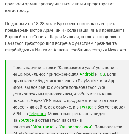
призвали армян присоединиться к ним и предотвратить
катастрофу.
По данным на 18.28 мск в Брюсселе состоялась встреча
премьер-министра Армении Никола Пашиняна и президента
Европейского Совета Шарля Мишеля, после этого должна
начаться трехсторонняя встреча с участием президента
азербайджана Ильхама Алиева, сообщило сегодня News.Am
Призываем читателей "Кавказского узла" установить
наше мобильное приложение для
Android
и
IOS
. Если
приложение будет исключено из PlayMarket или App
Store, вы все равно сможете пользоваться уже
установленным приложением, чтобы читать наши
новости. Через VPN можно продолжать читать наши
новости на сайте, как обычно, и в
Twitter
, а без установки
VPN – в
Telegram
. Можно смотреть наши видео
на
Youtube
и оставаться на связи в
соцсетях
"ВКонтакте"
и
"Одноклассники".
Пользователи
WhatsApp* могут присылать сообщения на номер +49