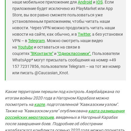
наше мобильное приложение для
Android
и
IOS
. Если
приложение будет исключено из PlayMarket или App
Store, вы все равно сможете пользоваться уже
установленным приложением, чтобы читать наши
новости. Через VPN можно продолжать читать наши
новости на сайте, как обычно, и в
Twitter
, а без установки
VPN – в
Telegram
. Можно смотреть наши видео
на
Youtube
и оставаться на связи в
соцсетях
"ВКонтакте"
и
"Одноклассники".
Пользователи
WhatsApp* могут присылать сообщения на номер +49
157 72317856, пользователи Telegram – на тот же номер
или писать @Caucasian_Knot.
Какие территории перешли под контроль Азербайджана по
итогам войны 2020 года в Нагорном Карабахе можно
посмотреть на
карте
, подготовленной "Кавказским узлом".
Также на "Кавказском узле" опубликована
карта размещения
российских миротворцев
, введенных в Нагорный Карабах
после завершения боев. Подробнее об обострении
карабахского конфликта осенью 2020 года можно прочитать