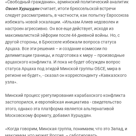
«Свободный гражданин», армянский политический аналитик
Овсеп Хуршудян
считает, итоги брюссельской встречи
следует рассматривать, в частности, как попытку Евросоюза
избежать новой эскалации. «Ильхам Алиев недоволен и
настроен агрессивно. Он все еще действует, исходя из
максималисткой эйфории после 44-дневной войны. Но, с
другой стороны, в Брюсселе избежали вопроса статуса
Арцаха. Все эти решения – и создание комиссии по
делимитации границы, и подготовка к миру – производные
арцахского конфликта. И пока не будет обсужден вопрос
статуса Арцаха под эгидой Минской группы ОБСЕ, мира в
регионе не будет», - сказал он корреспонденту «Кавказского
узла».
Минский процесс урегулирования карабахского конфликта
застопорился, и европейская инициатива - свидетельство
этого, однако эта платформа является альтернативой
Московскому формату, добавил Хуршудян.
«Когда говорим, Минская группа, понимаем, что это Запад, и
максимум, что может Россия, – саботировать