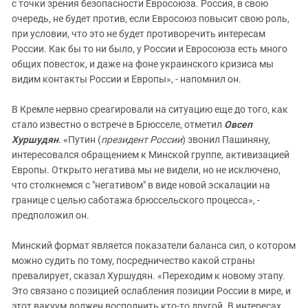
с точки зрения безопасности Евросоюза. Россия, в свою
очередь, не будет против, если Евросоюз повысит свою роль,
при условии, что это не будет противоречить интересам
России. Как бы то ни было, у России и Евросоюза есть много
общих повесток, и даже на фоне украинского кризиса мы
видим контакты России и Европы», - напомнил он.
В Кремле нервно среагировали на ситуацию еще до того, как
стало известно о встрече в Брюсселе, отметил
Овсеп
Хуршудян
. «Путин (
президент России
) звонил Пашиняну,
интересовался обращением к Минской группе, активизацией
Европы. Открыто негатива мы не видели, но не исключено,
что столкнемся с "негативом" в виде новой эскалации на
границе с целью саботажа брюссельского процесса», -
предположил он.
Минский формат является показатели баланса сил, о котором
можно судить по тому, посредничество какой страны
превалирует, сказал Хуршудян. «Переходим к новому этапу.
Это связано с позицией ослабления позиции России в мире, и
этот вакуум должен восполнить кто-то другой. В интересах