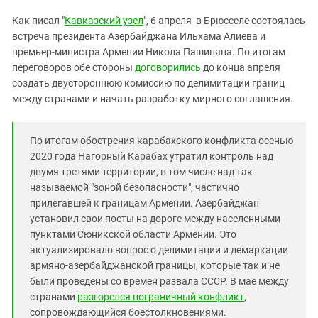
Южный Кавказ
Как писал "
Кавказский узел
", 6 апреля в Брюсселе состоялась
ЮФО
встреча президента Азербайджана Ильхама Алиева и
премьер-министра Армении Никола Пашиняна. По итогам
переговоров обе стороны
договорились
до конца апреля
создать двустороннюю комиссию по делимитации границ
между странами и начать разработку мирного соглашения.
По итогам обострения карабахского конфликта осенью
2020 года Нагорный Карабах утратил контроль над
двумя третями территории, в том числе над так
называемой "зоной безопасности", частично
прилегавшей к границам Армении. Азербайджан
установил свои посты на дороге между населенными
пунктами Сюникской области Армении. Это
актуализировало вопрос о делимитации и демаркации
армяно-азербайджанской границы, которые так и не
были проведены со времен развала СССР. В мае между
странами
разгорелся пограничный конфликт
,
сопровождающийся боестолкновениями.