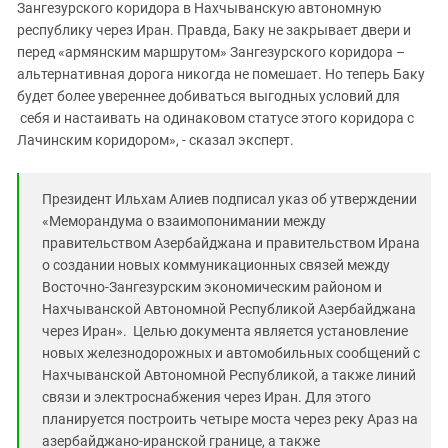
Зангезурского коридора в Нахчыванскую автономную
республику через Иран. Правда, Баку не закрывает двери и
перед «армянским маршрутом» Зангезурского коридора –
альтернативная дорога никогда не помешает. Но теперь Баку
будет более увереннее добиваться выгодных условий для
себя и настаивать на одинаковом статусе этого коридора с
Лачинским коридором», - сказал эксперт.
Президент Ильхам Алиев подписал указ об утверждении
«Меморандума о взаимопонимании между
правительством Азербайджана и правительством Ирана
о создании новых коммуникационных связей между
Восточно-Зангезурским экономическим районом и
Нахчыванской Автономной Республикой Азербайджана
через Иран». Целью документа является установление
новых железнодорожных и автомобильных сообщений с
Нахчыванской Автономной Республикой, а также линий
связи и электроснабжения через Иран. Для этого
планируется построить четыре моста через реку Араз на
азербайджано-иранской границе, а также