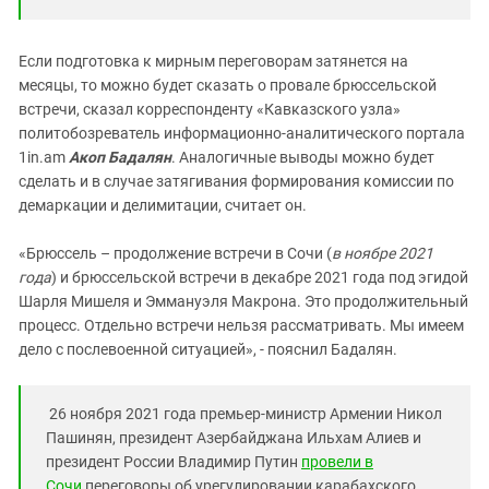
Если подготовка к мирным переговорам затянется на
месяцы, то можно будет сказать о провале брюссельской
встречи, сказал корреспонденту «Кавказского узла»
политобозреватель информационно-аналитического портала
1in.am
Акоп Бадалян
. Аналогичные выводы можно будет
сделать и в случае затягивания формирования комиссии по
демаркации и делимитации, считает он.
«Брюссель – продолжение встречи в Сочи (
в ноябре 2021
года
) и брюссельской встречи в декабре 2021 года под эгидой
Шарля Мишеля и Эммануэля Макрона. Это продолжительный
процесс. Отдельно встречи нельзя рассматривать. Мы имеем
дело с послевоенной ситуацией», - пояснил Бадалян.
26 ноября 2021 года премьер-министр Армении Никол
Пашинян, президент Азербайджана Ильхам Алиев и
президент России Владимир Путин
провели в
Сочи
переговоры об урегулировании карабахского