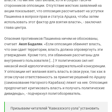
власти. Но митинг был вялым, хотя и собрал тысячи
сторонников оппозиции. Отсутствие жестких заявлений на
акции показывает, что оппозиция рассчитывает на уступки
Пашиняна в вопросе прав и статуса Арцаха, чтобы затем
использовать этот фактор для взятия власти», - заключил
глава центра.
Опасения противников Пашиняна ничем не обоснованы,
считает
Акоп Бадалян
. «Если оппозиция обвиняет власть,
что они сдает территории, власть должна опровергнуть эти
утверждения. Кроме того, эти обвинения рассчитаны для
внутреннего пользователя [...] У политических сил нет
никакой иной идеологической содержательной конкуренции.
У оппозиции нет желания взять власть в свои руки, так как в
этом случае ответственность за принятие решений по Арцаху
(самоназвание Нагорного Карабаха) ляжет на нее. Оппозиция
предпочитает критиковать власть и получать политические
дивиденды», - подчеркнул политобозреватель.
Призываем читателей "Кавказского узла" установить