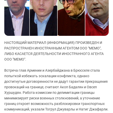
ЗАСТАВЛЯЕТ
Дагестан
КАВКАЗ ЗА ПАЛЕСТИНУ
Ингушетия
ИНАКОМЫСЛИЕ В ЧЕЧНЕ
Кабардино-Балкария
ПРЕСЛЕДОВАНИЕ АКТИВИСТОВ
МОБИЛИЗАЦИЯ И ПРОТЕСТЫ
Калмыкия
Карачаево-Черкесия
НАСТОЯЩИЙ МАТЕРИАЛ (ИНФОРМАЦИЯ) ПРОИЗВЕДЕН И
Краснодарский край
РАСПРОСТРАНЕН ИНОСТРАННЫМ АГЕНТОМ ООО "МЕМО",
Нагорный Карабах
ЛИБО КАСАЕТСЯ ДЕЯТЕЛЬНОСТИ ИНОСТРАННОГО АГЕНТА
Российская Федерация
ООО "МЕМО".
Ростовская область
Встреча глав Армении и Азербайджана в Брюсселе стала
Северная Осетия - Алания
попыткой избежать эскалации конфликта, однако
достигнутые договоренности не дадут гарантии прекращения
СКФО
провокаций на границе, считают Акоп Бадалян и Овсеп
Ставропольский край
Хуршудян. Работа комиссии по делимитации границы
Чечня
минимизирует риски военных столкновений, а уточнение
границ откроет возможность разблокировки транспортных
Южная Осетия
коммуникаций, указали Тогрул Джуварлы и Натиг Джафарли.