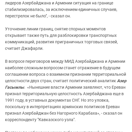
лидеров Азербайджана и Армении ситуация на границе
стабилизировалась, за исключением единичных случаев,
перестрелок не было", - сказал он.
Уточнение линии границ, снятие спорных моментов
открывает также путь для разблокировки транспортных
коммуникаций, развития приграничных торговых связей,
считает Джафарли.
В вопросе переговоров между МИД Азербайджана и Армении
наиболее сложным вопросом станет отражение в будущем
соглашении вопроса о взаимном признании территориальной
целостности двух стран, считает политический аналитик
Азер
Гасымлы
. «Нынешние власти Армении заявляют, что Ереван
признал территориальную целостность Азербайджана еще в
1991 году, в уставных документах СНГ. Но это уловка,
поскольку в интерпретациях армянских политиков Ереван
признал Азербайджан без Нагорного Карабаха», - сказал он
корреспонденту "Кавказского узла".