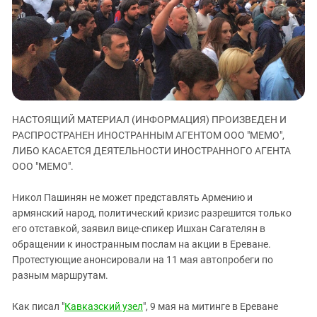
ЗАСТАВЛЯЕТ
Дагестан
КАВКАЗ ЗА ПАЛЕСТИНУ
Ингушетия
ИНАКОМЫСЛИЕ В ЧЕЧНЕ
Кабардино-Балкария
ПРЕСЛЕДОВАНИЕ АКТИВИСТОВ
МОБИЛИЗАЦИЯ И ПРОТЕСТЫ
Калмыкия
Карачаево-Черкесия
НАСТОЯЩИЙ МАТЕРИАЛ (ИНФОРМАЦИЯ) ПРОИЗВЕДЕН И
Краснодарский край
РАСПРОСТРАНЕН ИНОСТРАННЫМ АГЕНТОМ ООО "МЕМО",
Нагорный Карабах
ЛИБО КАСАЕТСЯ ДЕЯТЕЛЬНОСТИ ИНОСТРАННОГО АГЕНТА
Российская Федерация
ООО "МЕМО".
Ростовская область
Никол Пашинян не может представлять Армению и
Северная Осетия - Алания
армянский народ, политический кризис разрешится только
его отставкой, заявил вице-спикер Ишхан Сагателян в
СКФО
обращении к иностранным послам на акции в Ереване.
Ставропольский край
Протестующие анонсировали на 11 мая автопробеги по
Чечня
разным маршрутам.
Южная Осетия
Как писал "
Кавказский узел
", 9 мая на митинге в Ереване