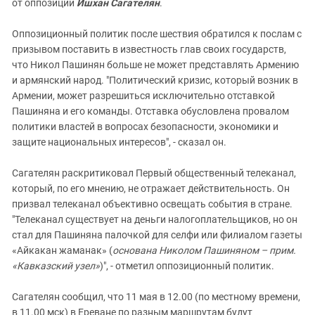
от оппозиции
Ишхан Сагателян
.
Оппозиционный политик после шествия обратился к послам с
призывом поставить в известность глав своих государств,
что Никол Пашинян больше не может представлять Армению
и армянский народ. "Политический кризис, который возник в
Армении, может разрешиться исключительно отставкой
Пашиняна и его команды. Отставка обусловлена провалом
политики властей в вопросах безопасности, экономики и
защите национальных интересов", - сказал он.
Сагателян раскритиковал Первый общественный телеканал,
который, по его мнению, не отражает действительность. Он
призвал телеканал объективно освещать события в стране.
"Телеканал существует на деньги налогоплательщиков, но он
стал для Пашиняна палочкой для селфи или филиалом газеты
«Айкакан жаманак» (
основана Николом Пашиняном – прим.
«Кавказский узел»
)", - отметил оппозиционный политик.
Сагателян сообщил, что 11 мая в 12.00 (по местному времени,
в 11.00 мск) в Ереване по разным маршрутам будут