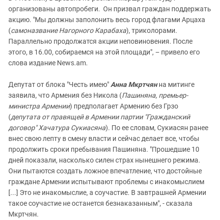
организованы автопробеги. Он призвал граждан поддержать
акцию. "Мы должны заполонить весь город флагами Арцаха
(
самоназвание Нагорного Карабаха
), триколорами.
Параллельно продолжатся акции неповиновения. После
этого, в 16.00, собираемся на этой площади", – привело его
слова издание News.am.
Депутат от блока "Честь имею"
Анна Мкртчян
на митинге
заявила, что Армения без Никола (
Пашиняна, премьер-
министра Армении
) предполагает Армению без Грзо
(
депутата от правящей в Армении партии "Гражданский
договор"
Хачатура Сукиасяна
). По ее словам, Сукиасян ранее
внес свою лепту в смену власти и сейчас делает все, чтобы
продолжить сроки пребывания Пашиняна. "Прошедшие 10
дней показали, насколько силен страх нынешнего режима.
Они пытаются создать ложное впечатление, что достойные
граждане Армении испытывают проблемы с инакомыслием
[...] Это не инакомыслие, а соучастие. В завтрашней Армении
такое соучастие не останется безнаказанным", - сказала
Мкртчян.