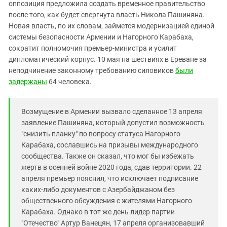
Южный Кавказ
оппозиция предложила создать временное правительство
после того, как будет свергнута власть Никола Пашиняна.
ЮФО
Новая власть, по их словам, займется модернизацией единой
системы безопасности Армении и Нагорного Карабаха,
сократит полномочия премьер-министра и усилит
дипломатический корпус. 10 мая на шествиях в Ереване за
неподчинение законному требованию силовиков
были
задержаны
64 человека.
Возмущение в Армении вызвало сделанное 13 апреля
заявление Пашиняна, который допустил возможность
"снизить планку" по вопросу статуса Нагорного
Карабаха, сославшись на призывы международного
сообщества. Также он сказал, что мог бы избежать
жертв в осенней войне 2020 года, сдав территории. 22
апреля премьер пояснил, что исключает подписание
каких-либо документов с Азербайджаном без
общественного обсуждения с жителями Нагорного
Карабаха. Однако в тот же день лидер партии
"Отечество" Артур Ванецян, 17 апреля организовавший