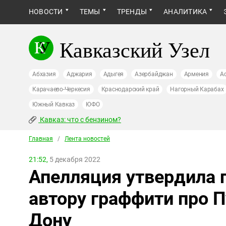
НОВОСТИ
ТЕМЫ
ТРЕНДЫ
АНАЛИТИКА
Кавказский Узел
Абхазия
Аджария
Адыгея
Азербайджан
Армения
А
Карачаево-Черкесия
Краснодарский край
Нагорный Карабах
Южный Кавказ
ЮФО
Кавказ: что с бензином?
Главная
/
Лента новостей
21:52,
5 декабря 2022
Апелляция утвердила 
автору граффити про П
Дону