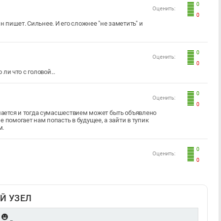
0
Оценить:
0
 пишет. Сильнее. И его сложнее "не заметить" и
0
Оценить:
0
ли что с головой...
0
Оценить:
0
ается и тогда сумасшествием может быть объявлено
 помогает нам попасть в будущее, а зайти в тупик
м.
0
Оценить:
0
Й УЗЕЛ