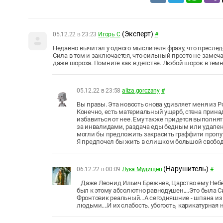
(Эксперт)
05.12.22 в 23:23
Игорь С
#
Недавно вычитал у одного мыслителя фразу, что преследо
Сила в том и заключается, что сильный просто не замеча
даже шороха. Помните как в детстве. Любой шорок в те
05.12.22 в 23:58
aliza.gorczany
#
Вы правы. Эта новость снова удивляет меня из Р
Конечно, есть материальный ущерб, стена принад
избавиться от нее. Ему также придется выполнят
за инвалидами, раздача еды бедным или удалени
могли бы предложить закрасить граффити пропут
Я предпочел бы жить в слишком большой свобод
(Нарушитель)
06.12.22 в 00:09
Лука Мудищев
#
Даже Леонид Ильич Брежнев, Царство ему Небесн
был к этому абсолютно равнодушен....Это была 
Фронтовик реальный...А сегодняшние - шпана из
людьми....И их слабость. убогость, карикатурная 