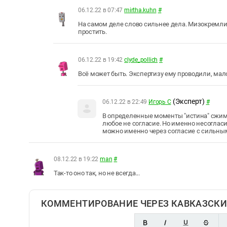
06.12.22 в 07:47
mirtha.kuhn
#
На самом деле слово сильнее дела. Мизокремлин
простить.
06.12.22 в 19:42
clyde_pollich
#
Всё может быть. Экспертизу ему проводили, мало 
(Эксперт)
06.12.22 в 22:49
Игорь С
#
В определенные моменты "истина" сжим
любое не согласие. Но именно несогласие
можно именно через согласие с сильны
08.12.22 в 19:22
man
#
Так-то оно так, но не всегда...
КОММЕНТИРОВАНИЕ ЧЕРЕЗ КАВКАЗСКИ