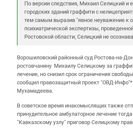
По версии следствия, Михаил Селицкий и е
городских зданий граффити с нелицеприя
тем самым выразив "явное неуважение к 
психиатрической экспертизы, проведенно
Ростовской области, Селицкий не осознава
Ворошиловский районный суд Ростова-на-Дон
ростовчанину Михаилу Селицкому за граффит
лечение, но снизил срок ограничения свободы
сообщил правозащитный проект "ОВД-Инфо"* 
Мухамадеева.
В советское время инакомыслящих также отп
принудительное амбулаторное лечение тогд
"Кавказскому узлу" приговор Селицкому пра