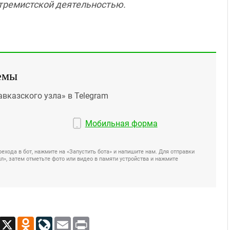
кстремистской деятельностью.
емы
авказского узла» в Telegram
Мобильная форма
ехода в бот, нажмите на «Запустить бота» и напишите нам. Для отправки
», затем отметьте фото или видео в памяти устройства и нажмите
App
Viber
X
Odnoklassniki
LiveJournal
Email
Print