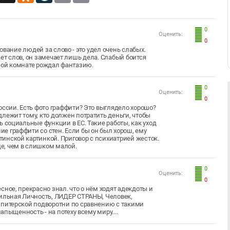
0
Оценить:
0
вание людей за слово - это удел очень слабых.
ет слов, он замечает лишь дела. Слабый боится
мной комнате рождал фантазию.
0
Оценить:
0
оссии. Есть фото граффити? Это выглядело хорошо?
лежит тому, кто должен потратить деньги, чтобы
ь социальные функции в ЕС. Такие работы, как уход
е граффити со стен. Если бы он был хорош, ему
инской картинкой. Приговор с психиатрией жесток.
е, чем в слишком малой.
0
Оценить:
0
ое, прекрасно знал. что о нём ходят адекдоты и
Сильная Личность, ЛИДЕР СТРАНЫ, Человек,
 питерской подворотни по сравнению с такими
напыщенность - на потеху всему миру....