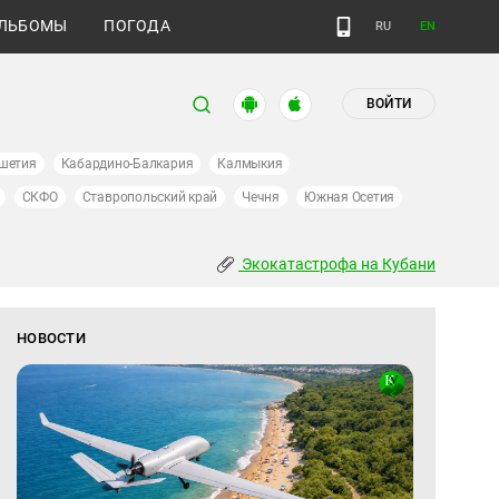
ЛЬБОМЫ
ПОГОДА
RU
EN
ВОЙТИ
шетия
Кабардино-Балкария
Калмыкия
СКФО
Ставропольский край
Чечня
Южная Осетия
Экокатастрофа на Кубани
НОВОСТИ