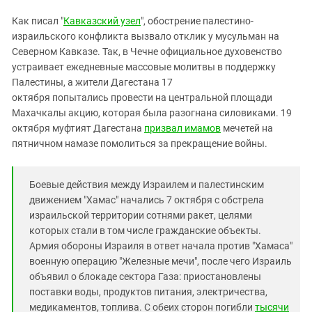
Южный Кавказ
Как писал "
Кавказский узел
", обострение палестино-
ЮФО
израильского конфликта вызвало отклик у мусульман на
Северном Кавказе. Так, в Чечне официальное духовенство
устраивает ежедневные массовые молитвы в поддержку
Палестины, а жители Дагестана 17
октября попытались провести на центральной площади
Махачкалы акцию, которая была разогнана силовиками. 19
октября муфтият Дагестана
призвал имамов
мечетей на
пятничном намазе помолиться за прекращение войны.
Боевые действия между Израилем и палестинским
движением "Хамас" начались 7 октября с обстрела
израильской территории сотнями ракет, целями
которых стали в том числе гражданские объекты.
Армия обороны Израиля в ответ начала против "Хамаса"
военную операцию "Железные мечи", после чего Израиль
объявил о блокаде сектора Газа: приостановлены
поставки воды, продуктов питания, электричества,
медикаментов, топлива. С обеих сторон погибли
тысячи