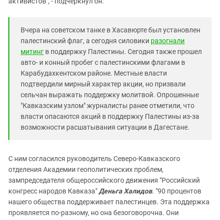
активистов", - подчеркнул он.
Вчера на советском танке в Хасавюрте был установлен
палестинский флаг, а сегодня силовики
разогнали
митинг
в поддержку Палестины. Сегодня также прошел
авто- и конный пробег с палестинскими флагами в
Карабудахкентском районе. Местные власти
подтвердили мирный характер акции, но призвали
сельчан выражать поддержку молитвой. Опрошенные
"Кавказским узлом" журналисты ранее отметили, что
власти опасаются акций в поддержку Палестины из-за
возможности расшатывания ситуации в Дагестане.
С ним согласился руководитель Северо-Кавказского
отделения Академии геополитических проблем,
зампредседателя общероссийского движения "Российский
конгресс народов Кавказа"
Деньга Халидов
. "90 процентов
нашего общества поддерживает палестинцев. Эта поддержка
проявляется по-разному, но она безоговорочна. Они