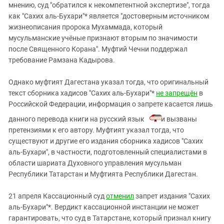
мнению, суд "обратился к некомпетентной экспертизе", тогда
как "Сахих аль-Бухари"* является "достоверным источником
жизнеописания пророка Мухаммада, который
мусульманские учёные признают вторым по значимости
после Священного Корана". Муфтий Чечни поддержал
требование Рамзана Кадырова.
Однако муфтият Дагестана указал тогда, что оригинальный
текст сборника хадисов "Сахих аль-Бухари"*
не запрещён
в
Российской Федерации, информация о запрете касается лишь
данного перевода книги на русский язык
и вызваны
претензиями к его автору. Муфтият указал тогда, что
существуют и другие его издания сборника хадисов "Сахих
аль-Бухари", в частности, подготовленный специалистами в
области шариата Духовного управления мусульман
Республики Татарстан и Муфтията Республики Дагестан.
21 апреля Кассационный суд
отменил
запрет издания "Сахих
аль-Бухари"*. Вердикт кассационной инстанции не может
гарантировать, что суд в Татарстане, который признал книгу