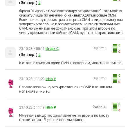
(Эксперт)
#
Фраза "мировые СМИ контролируют христиане" - это можно
сказать лишь по незнанию как выглядят мировые СМИ.
Если по числу просмотров интернет СМИ в мире, то могу вас
заверить, что самые просматриваемые это англоязычные
СМИ, но уж ни как не христианские. При этом вторые по
числу просмотров китайские СМИ, ну явно не христианские.
0
Оценить:
23.10.23 в 00:11
Игорь С
0
(Эксперт)
#
К стати, а христианские СМИ, в основном, испано-язычные.
0
Оценить:
23.10.23 в 11:20
lelah
#
0
Вполне возможно, что христианские СМИ в основном
испаноязычные...
0
Оценить:
23.10.23 в 11:19
lelah
#
0
Имеется в виду, что христиане не по вере, а по месту
проживания - Европа и сев. Америка...