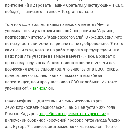
притеснений и даровать нашим братьям, участвующим в СВО,
победу", - написал он в своем Telegram-канале.
То, что в ходе коллективных намазов в мечетях Чечни
упоминаются и участники военной операции на Украине,
подтвердил читатель "Кавказского узла". Он же добавил, что
не все участники молитв пришли на них добровольно. "Кто-то
сам шел и ехал, кого-то на работе просто предупредили, что
надо принять участие в намазе в мечети, и все. Возврат к
прошлому году, когда бюджетников сгоняли в мечети для
вознесения дуа за силовиков, что участвуют в СВО. Теперь,
правда, речь о коллективных намазах и мольбе за
палестинцев, но и про участников СВО не забыли. Их тоже
упоминают", -
написал
он.
Ранее муфтияты Дагестана и Чечни несколько раз
демонстрировали разногласия. Так, 31 августа 2022 года
Рамзан Кадыров
потребовал пересмотреть решение
о
включении сборника изречений пророка Мухаммада "Сахих
аль-Бухари"* в список экстремистских материалов. По его