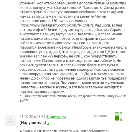
утренней молитвой совершаются дополнительные молитвы,
и читается дуа (мольба) за жителей Палестины. Днем ранее
в Инстаграм* была опубликовано сообщение, что тахаджуд-
намаз за мусульман Палестины в мечетях Чечни
совершили около 150 тысяч верующих
(https://www.instagram.com/p/Cylj8fRRCRR/). Кадыров, вслед
за ним муфтий Чечни и другие осуждают действия Израиля,
выступают в защиту мусульман Палестины, а глава Чечни
на днях даже выражал готовность отправить туда свои
войска в качестве миротворческих сил, но есть, как
говорится, кое-какие нюансы. Некоторые знакомые из числа
силовиков утверждают, что вчера до них довели ЦУ (ценное
указание) с самих «верхов», не слишком усердствовать
насчет темы Палестины и происходящих там событий. Не
рекомендуется ставить палестинские флаги в статусы в
соцсетях, рассылать различные видеоролики, касающиеся
этого вооруженного конфликта, и т.п. Да, и почему-то власти
Чечни до сих пор не провели ни одного митинга в поддержку
палестинского народа. Получается, молиться за мусульман
Палестины можно и нужно, а вот все остальное находится
под негласным запретом.
* - принадлежит компании Meta, ее деятельность запрещена
в РФ
0
Оценить:
21.10.23 в 08:31
Stepnyachka
0
(Нарушитель)
#
А принимать палестинских беженцев собираются?