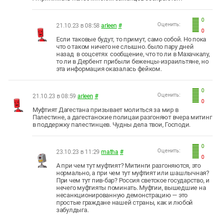
0
Оценить:
21.10.23 в 08:58
arleen
#
0
Если таковые будут, то примут, само собой. Но пока
что о таком ничего не слышно. было пару дней
назад в соцсетях сообщение, что то ли в Махачкалу,
то ли в Дербент прибыли беженцы-израильтяне, но
эта информация оказалась фейком.
0
Оценить:
21.10.23 в 08:59
arleen
#
0
Муфтият Дагестана призывает молиться за мир в
Палестине, а дагестанские полицаи разгоняют вчера митинг
в поддержку палестинцев. Чудны дела твои, Господи.
0
Оценить:
23.10.23 в 11:29
matha
#
0
А при чем тут муфтият? Митинги разгоняются, это
нормально, а при чем тут муфтият или шашлычная?
При чем тут пив-бар? Россия светское государство, и
нечего муфтияты поминать. Муфтии, вышедшие на
несанкционированную демонстрацию — это
простые граждане нашей страны, как и любой
забулдыга.