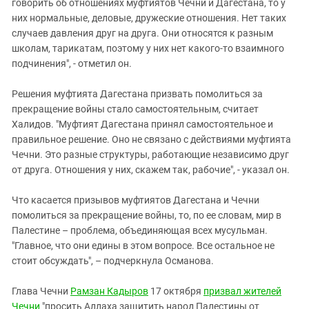
говорить об отношениях муфтиятов Чечни и Дагестана, то у
них нормальные, деловые, дружеские отношения. Нет таких
случаев давления друг на друга. Они относятся к разным
школам, тарикатам, поэтому у них нет какого-то взаимного
подчинения", - отметил он.
Решения муфтията Дагестана призвать помолиться за
прекращение войны стало самостоятельным, считает
Халидов. "Муфтият Дагестана принял самостоятельное и
правильное решение. Оно не связано с действиями муфтията
Чечни. Это разные структуры, работающие независимо друг
от друга. Отношения у них, скажем так, рабочие", - указал он.
Что касается призывов муфтиятов Дагестана и Чечни
помолиться за прекращение войны, то, по ее словам, мир в
Палестине – проблема, объединяющая всех мусульман.
"Главное, что они едины в этом вопросе. Все остальное не
стоит обсуждать", – подчеркнула Османова.
Глава Чечни
Рамзан Кадыров
17 октября
призвал жителей
Чечни
"просить Аллаха защитить народ Палестины от