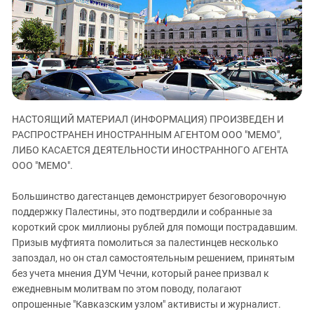
ЗАСТАВЛЯЕТ
Дагестан
КАВКАЗ ЗА ПАЛЕСТИНУ
Ингушетия
ИНАКОМЫСЛИЕ В ЧЕЧНЕ
Кабардино-Балкария
ПРЕСЛЕДОВАНИЕ АКТИВИСТОВ
МОБИЛИЗАЦИЯ И ПРОТЕСТЫ
Калмыкия
Карачаево-Черкесия
НАСТОЯЩИЙ МАТЕРИАЛ (ИНФОРМАЦИЯ) ПРОИЗВЕДЕН И
Краснодарский край
РАСПРОСТРАНЕН ИНОСТРАННЫМ АГЕНТОМ ООО "МЕМО",
Нагорный Карабах
ЛИБО КАСАЕТСЯ ДЕЯТЕЛЬНОСТИ ИНОСТРАННОГО АГЕНТА
Российская Федерация
ООО "МЕМО".
Ростовская область
Большинство дагестанцев демонстрирует безоговорочную
Северная Осетия - Алания
поддержку Палестины, это подтвердили и собранные за
короткий срок миллионы рублей для помощи пострадавшим.
СКФО
Призыв муфтията помолиться за палестинцев несколько
Ставропольский край
запоздал, но он стал самостоятельным решением, принятым
Чечня
без учета мнения ДУМ Чечни, который ранее призвал к
ежедневным молитвам по этом поводу, полагают
Южная Осетия
опрошенные "Кавказским узлом" активисты и журналист.