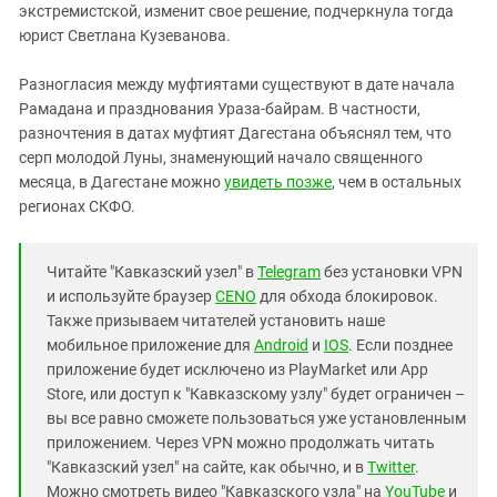
экстремистской, изменит свое решение, подчеркнула тогда
юрист Светлана Кузеванова.
Разногласия между муфтиятами существуют в дате начала
Рамадана и празднования Ураза-байрам. В частности,
разночтения в датах муфтият Дагестана объяснял тем, что
серп молодой Луны, знаменующий начало священного
месяца, в Дагестане можно
увидеть позже
, чем в остальных
регионах СКФО.
Читайте "Кавказский узел" в
Telegram
без установки VPN
и используйте браузер
CENO
для обхода блокировок.
Также призываем читателей установить наше
мобильное приложение для
Android
и
IOS
. Если позднее
приложение будет исключено из PlayMarket или App
Store, или доступ к "Кавказскому узлу" будет ограничен –
вы все равно сможете пользоваться уже установленным
приложением. Через VPN можно продолжать читать
"Кавказский узел" на сайте, как обычно, и в
Twitter
.
Можно смотреть видео "Кавказского узла" на
YouTube
и