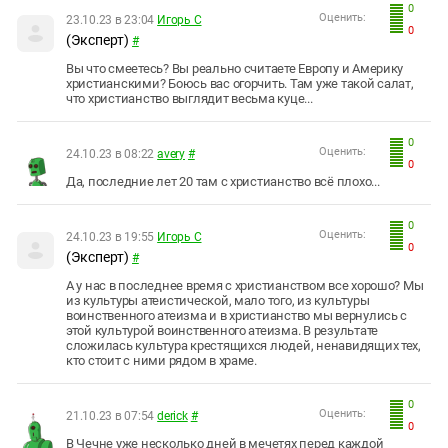
0
Оценить:
23.10.23 в 23:04
Игорь С
0
(Эксперт)
#
Вы что смеетесь? Вы реально считаете Европу и Америку
христианскими? Боюсь вас огорчить. Там уже такой салат,
что христианство выглядит весьма куце...
0
Оценить:
24.10.23 в 08:22
avery
#
0
Да, последние лет 20 там с христианство всё плохо...
0
Оценить:
24.10.23 в 19:55
Игорь С
0
(Эксперт)
#
А у нас в последнее время с христианством все хорошо? Мы
из культуры атеистической, мало того, из культуры
воинственного атеизма и в христианство мы вернулись с
этой культурой воинственного атеизма. В результате
сложилась культура крестящихся людей, ненавидящих тех,
кто стоит с ними рядом в храме.
0
Оценить:
21.10.23 в 07:54
derick
#
0
В Чечне уже несколько дней в мечетях перед каждой