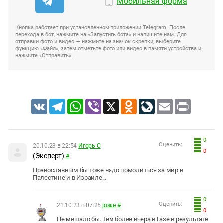
Мобильная форма
Кнопка работает при установленном приложении Telegram. После
перехода в бот, нажмите на «Запустить бота» и напишите нам. Для
отправки фото и видео — нажмите на значок скрепки, выберите
функцию «Файл», затем отметьте фото или видео в памяти устройства и
нажмите «Отправить».
VK
Telegram
WhatsApp
Viber
X
Odnoklassniki
LiveJournal
Email
Print
0
Оценить:
20.10.23 в 22:54
Игорь С
0
(Эксперт)
#
Православным бы тоже надо помолиться за мир в
Палестине и в Израиле...
0
Оценить:
21.10.23 в 07:25
josue
#
0
Не мешало бы. Тем более вчера в Газе в результате