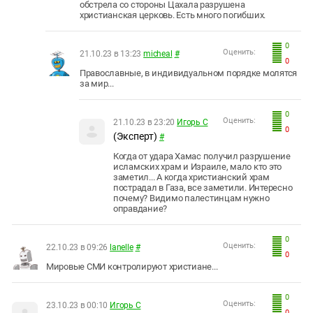
обстрела со стороны Цахала разрушена
христианская церковь. Есть много погибших.
0
Оценить:
21.10.23 в 13:23
micheal
#
0
Православные, в индивидуальном порядке молятся
за мир...
0
Оценить:
21.10.23 в 23:20
Игорь С
0
(Эксперт)
#
Когда от удара Хамас получил разрушение
исламских храм и Израиле, мало кто это
заметил... А когда христианский храм
пострадал в Газа, все заметили. Интересно
почему? Видимо палестинцам нужно
оправдание?
0
Оценить:
22.10.23 в 09:26
lanelle
#
0
Мировые СМИ контролируют христиане...
0
Оценить:
23.10.23 в 00:10
Игорь С
0