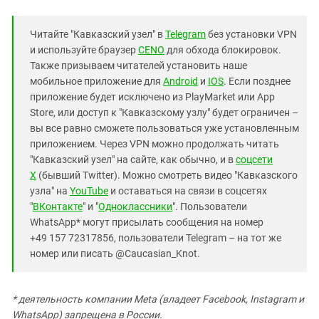
Читайте "Кавказский узел" в
Telegram
без установки VPN
и используйте браузер
CENO
для обхода блокировок.
Также призываем читателей установить наше
мобильное приложение для
Android
и
IOS
. Если позднее
приложение будет исключено из PlayMarket или App
Store, или доступ к "Кавказскому узлу" будет ограничен –
вы все равно сможете пользоваться уже установленным
приложением. Через VPN можно продолжать читать
"Кавказский узел" на сайте, как обычно, и в
соцсети
X
(бывший Twitter). Можно смотреть видео "Кавказского
узла" на
YouTube
и оставаться на связи в соцсетях
"
ВКонтакте
" и "
Одноклассники
". Пользователи
WhatsApp* могут присылать сообщения на номер
+49 157 72317856, пользователи Telegram – на тот же
номер или писать @Caucasian_Knot.
* деятельность компании Meta (владеет Facebook, Instagram и
WhatsApp) запрещена в России.