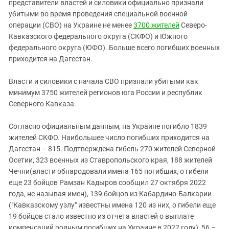
Южный Кавказ
представители властей и силовики официально признали
убитыми во время проведения специальной военной
ЮФО
операции (СВО) на Украине не менее
3700 жителей
Северо-
Кавказского федерального округа (СКФО) и Южного
федерального округа (ЮФО). Больше всего погибших военных
приходится на Дагестан.
Власти и силовики с начала СВО признали убитыми как
минимум 3750 жителей регионов юга России и республик
Северного Кавказа.
Согласно официальным данным, на Украине погибло 1839
жителей СКФО. Наибольшее число погибших приходится на
Дагестан – 815. Подтверждена гибель 270 жителей Северной
Осетии, 323 военных из Ставропольского края, 188 жителей
Чечни(власти обнародовали имена 165 погибших, о гибели
еще 23 бойцов Рамзан Кадыров сообщил 27 октября 2022
года, не называя имен), 139 бойцов из Кабардино-Балкарии
("Кавказскому узлу" известны имена 120 из них, о гибели еще
19 бойцов стало известно из отчета властей о выплате
компенсаций родным погибших на Украине в 2022 году), 56 –