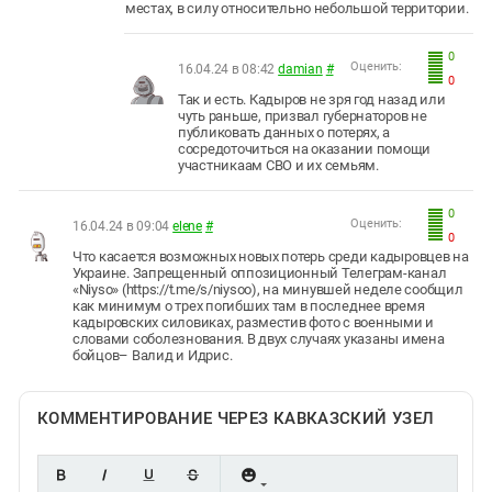
местах, в силу относительно небольшой территории.
0
Оценить:
16.04.24 в 08:42
damian
#
0
Так и есть. Кадыров не зря год назад или
чуть раньше, призвал губернаторов не
публиковать данных о потерях, а
сосредоточиться на оказании помощи
участникаам СВО и их семьям.
0
Оценить:
16.04.24 в 09:04
elene
#
0
Что касается возможных новых потерь среди кадыровцев на
Украине. Запрещенный оппозиционный Телеграм-канал
«Niyso» (https://t.me/s/niysoo), на минувшей неделе сообщил
как минимум о трех погибших там в последнее время
кадыровских силовиках, разместив фото с военными и
словами соболезнования. В двух случаях указаны имена
бойцов– Валид и Идрис.
КОММЕНТИРОВАНИЕ ЧЕРЕЗ КАВКАЗСКИЙ УЗЕЛ