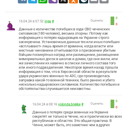
0
Оценить:
16.04.24 в 07:52
inga
#
0
Данные о количестве погибших в ходе СВО чеченских
силовиков (180 человек), весьма спорны. Потому как
информация о потерях кадыровцев на Украине строго
засекречена. Установочные данные тех или иных погибших
«всплывают» лишь время от времени, когда власти или
местные чиновники отчитываются о присвоении убитым
бойцам посмертных наград или размещении, размещении
мемориальных досок в школах и домах, где они жили, или
же зачислении их навечно в списки личного состава того
или иного подразделения. Некоторое время назад прошла
информация о том, что в Херсонской области в результате
удара украинских военных по АЗС, где производилась
заправка какой-то военной техники, было ранено и убито
несколько кадыровских силовиков. Количество погибших и
обстоятельства случившегося неизвестны.
0
Оценить:
16.04.24 в 08:16
yolonda.brekke
#
0
Данные о потерях среди военных на Украине
секретят не только в Чечне, но и практически во всех
республиках и областях. Это общая практика. В
Чечне, может быть, это заметнее чем в других