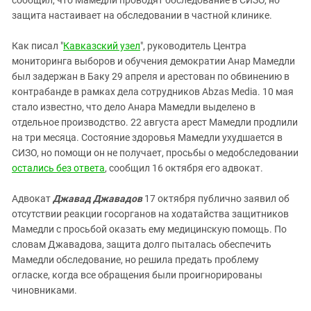
Южный Кавказ
защита настаивает на обследовании в частной клинике.
ЮФО
Как писал "
Кавказский узел
", руководитель Центра
мониторинга выборов и обучения демократии Анар Мамедли
был задержан в Баку 29 апреля и арестован по обвинению в
контрабанде в рамках дела сотрудников Abzas Media. 10 мая
стало известно, что дело Анара Мамедли выделено в
отдельное производство. 22 августа арест Мамедли продлили
на три месяца. Состояние здоровья Мамедли ухудшается в
СИЗО, но помощи он не получает, просьбы о медобследовании
остались без ответа
, сообщил 16 октября его адвокат.
Адвокат
Джавад Джавадов
17 октября публично заявил об
отсутствии реакции госорганов на ходатайства защитников
Мамедли с просьбой оказать ему медицинскую помощь. По
словам Джавадова, защита долго пыталась обеспечить
Мамедли обследование, но решила предать проблему
огласке, когда все обращения были проигнорированы
чиновниками.