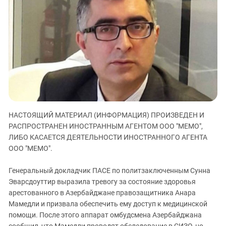
ЗАСТАВЛЯЕТ
Дагестан
КАВКАЗ ЗА ПАЛЕСТИНУ
Ингушетия
ИНАКОМЫСЛИЕ В ЧЕЧНЕ
Кабардино-Балкария
ПРЕСЛЕДОВАНИЕ АКТИВИСТОВ
МОБИЛИЗАЦИЯ И ПРОТЕСТЫ
Калмыкия
Карачаево-Черкесия
Краснодарский край
Нагорный Карабах
НАСТОЯЩИЙ МАТЕРИАЛ (ИНФОРМАЦИЯ) ПРОИЗВЕДЕН И
Российская Федерация
РАСПРОСТРАНЕН ИНОСТРАННЫМ АГЕНТОМ ООО "МЕМО",
Ростовская область
ЛИБО КАСАЕТСЯ ДЕЯТЕЛЬНОСТИ ИНОСТРАННОГО АГЕНТА
ООО "МЕМО".
Северная Осетия - Алания
СКФО
Генеральный докладчик ПАСЕ по политзаключенным Сунна
Ставропольский край
Эварсдоуттир выразила тревогу за состояние здоровья
арестованного в Азербайджане правозащитника Анара
Чечня
Мамедли и призвала обеспечить ему доступ к медицинской
Южная Осетия
помощи. После этого аппарат омбудсмена Азербайджана
сообщил, что Мамедли проводят обследование в СИЗО, но