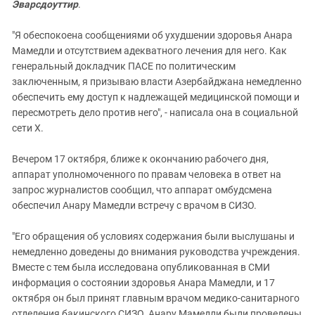
Эварсдоуттир
.
"Я обеспокоена сообщениями об ухудшении здоровья Анара
Мамедли и отсутствием адекватного лечения для него. Как
генеральный докладчик ПАСЕ по политическим
заключенным, я призываю власти Азербайджана немедленно
обеспечить ему доступ к надлежащей медицинской помощи и
пересмотреть дело против него", - написала она в социальной
сети X.
Вечером 17 октября, ближе к окончанию рабочего дня,
аппарат уполномоченного по правам человека в ответ на
запрос журналистов сообщил, что аппарат омбудсмена
обеспечил Анару Мамедли встречу с врачом в СИЗО.
"Его обращения об условиях содержания были выслушаны и
немедленно доведены до внимания руководства учреждения.
Вместе с тем была исследована опубликованная в СМИ
информация о состоянии здоровья Анара Мамедли, и 17
октября он был принят главным врачом медико-санитарного
отделения бакинского СИЗО. Анару Мамедли были проведены