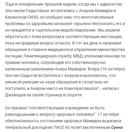
"Еще в понедельник прошлой недели, когда мы с адвокатом
Эльчином Садыговым встретились с Анаром Мамедли в
бакинском СИЗО, он сообщил нам, что многочисленные
проблемы со здоровьем начинают серьезно беспокоить его и
он нуждается в тщательном медобследовании. Мы решили
обратиться с этим вопросом в соответствующие инстанции,
пока не предавая вопрос огласке. В тот же день я направил
обращения в главное медицинское управление министерства
юстиции, Пенитенциарную службу, МВД, уполномоченному по
правам человека, сопроводив его собственноручно
написанным заявлением Анара Мамедли. Вчера (16 октября)
Эльчин Садыгов встретился с Анаром и выяснилось, что
никакой реакции на наше обращение в госорганы не
поступило, и Анаром никто не поинтересовался", - написал
Джавадов на своей странице в соцсети.
Он призвал "соответствующие учреждения не быть
равнодушными к вопросу здоровья человека". 17 октября
обеспокоенность состоянием здоровья Мамедли выразила
генеральный докладчик ПАСЕ по политзаключенным
Сунна