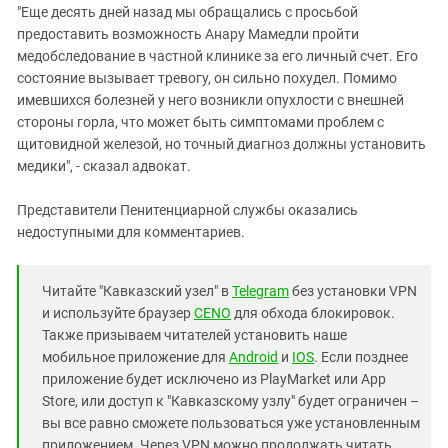
"Еще десять дней назад мы обращались с просьбой
предоставить возможность Анару Мамедли пройти
медобследование в частной клинике за его личный счет. Его
состояние вызывает тревогу, он сильно похудел. Помимо
имевшихся болезней у него возникли опухлости с внешней
стороны горла, что может быть симптомами проблем с
щитовидной железой, но точный диагноз должны установить
медики", - сказал адвокат.
Представители Пенитенциарной службы оказались
недоступными для комментариев.
Читайте "Кавказский узел" в
Telegram
без установки VPN
и используйте браузер
CENO
для обхода блокировок.
Также призываем читателей установить наше
мобильное приложение для
Android
и
IOS
. Если позднее
приложение будет исключено из PlayMarket или App
Store, или доступ к "Кавказскому узлу" будет ограничен –
вы все равно сможете пользоваться уже установленным
приложением. Через VPN можно продолжать читать