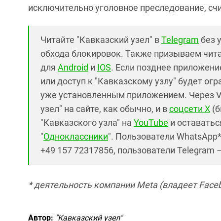
исключительно уголовное преследование, сч
Читайте "Кавказский узел" в
Telegram
без 
обхода блокировок. Также призываем чит
для
Android
и
IOS
. Если позднее приложение
или доступ к "Кавказскому узлу" будет ог
уже установленным приложением. Через V
узел" на сайте, как обычно, и в
соцсети X
(б
"Кавказского узла" на
YouTube
и оставаться
"
Одноклассники
". Пользователи WhatsApp
+49 157 72317856, пользователи Telegram 
* деятельность компании Meta (владеет Faceb
Автор:
"Кавказский узел"