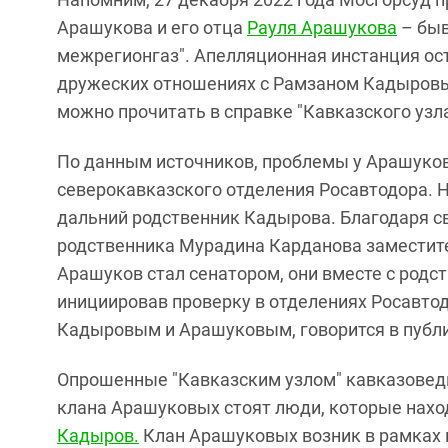
Арашукова и его отца
Рауля Арашукова
– быв
межрегионгаз". Апелляционная инстанция ос
дружеских отношениях с Рамзаном Кадыровы
можно прочитать в справке "Кавказского узла
По данным источников, проблемы у Арашуков
северокавказского отделения Росавтодора. 
дальний родственник Кадырова. Благодаря св
родственника Мурадина Карданова заместите
Арашуков стал сенатором, они вместе с род
инициировав проверку в отделениях Росавтод
Кадыровым и Арашуковым, говорится в публи
Опрошенные "Кавказским узлом" кавказоведы 
клана Арашуковых стоят люди, которые нах
Кадыров.
Клан Арашуковых возник в рамках п