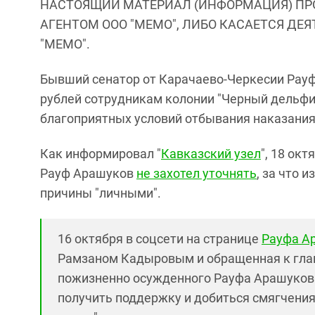
НАСТОЯЩИЙ МАТЕРИАЛ (ИНФОРМАЦИЯ) ПР
АГЕНТОМ ООО "МЕМО", ЛИБО КАСАЕТСЯ ДЕ
"МЕМО".
Бывший сенатор от Карачаево-Черкесии Рауф
рублей сотрудникам колонии "Черный дельфин
благоприятных условий отбывания наказания
Как информировал "
Кавказский узел
", 18 ок
Рауф Арашуков
не захотел уточнять
, за что
причины "личными".
16 октября в соцсети на странице
Рауфа А
Рамзаном Кадыровым и обращенная к гла
пожизненно осужденного Рауфа Арашуков
получить поддержку и добиться смягчени