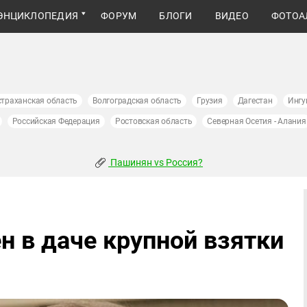
ЭНЦИКЛОПЕДИЯ
ФОРУМ
БЛОГИ
ВИДЕО
ФОТОА
страханская область
Волгоградская область
Грузия
Дагестан
Ингу
Российская Федерация
Ростовская область
Северная Осетия - Алания
Пашинян vs Россия?
н в даче крупной взятки