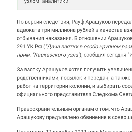
узлом" аналитики.
По версии следствия, Рауф Арашуков переда
адвоката три миллиона рублей в качестве вз
отбывания наказания. В отношении Арашукова
291 УК РФ (
"Дача взятки в особо крупном раз
прим. "Кавказского узла"
), сообщил сегодня 
За взятку Арашуков хотел получить увеличен
родственниками, посылок и передач, а также
работ на территории колонии, и выбирать сос
официального представителя Следкома Свет
Правоохранительным органам о том, что Ара
Арашукову предъявлено обвинение в соверше
Напомним, 27 декабря 2022 года Мосгорсуд 