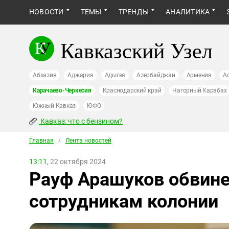
НОВОСТИ
ТЕМЫ
ТРЕНДЫ
АНАЛИТИКА
Кавказский Узел
Абхазия
Аджария
Адыгея
Азербайджан
Армения
А
Карачаево-Черкесия
Краснодарский край
Нагорный Карабах
Южный Кавказ
ЮФО
Кавказ: что с бензином?
Главная
/
Лента новостей
13:11,
22 октября 2024
Рауф Арашуков обвине
сотрудникам колонии