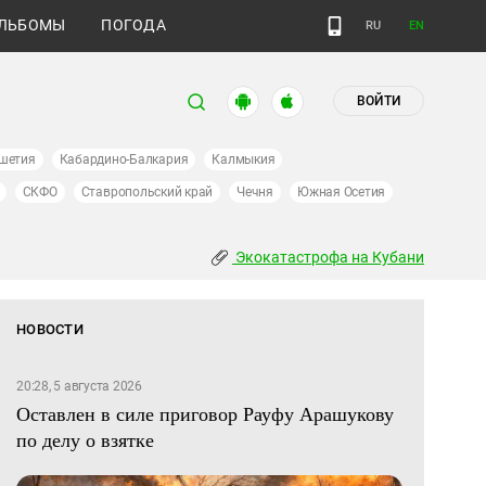
ЛЬБОМЫ
ПОГОДА
RU
EN
ВОЙТИ
шетия
Кабардино-Балкария
Калмыкия
СКФО
Ставропольский край
Чечня
Южная Осетия
Экокатастрофа на Кубани
НОВОСТИ
20:28, 5 августа 2026
Оставлен в силе приговор Рауфу Арашукову
по делу о взятке