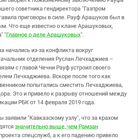
шего советника гендиректора "Газпром
тавила приговоры в силе. Рауф Арашуков был в
м. Что еще известно о клане Арашуковых,
" "
Главное о деле Арашуковых
".
а начались из-за конфликта вокруг
Начальник отделения Руслан Лечхаджиев –
язям с главой Чечни Рауф устроил своего
лем Лечхаджиева. Вскоре после того как
ственником попытались сместить Лечхаджиева,
ора. Это и привело к разрыву отношений между
кации РБК от 14 февраля 2019 года.
заявили "Кавказскому узлу", что за крахом
одятся
значительно выше, чем Рамзан
роекта спецслужб, а к его падению привело