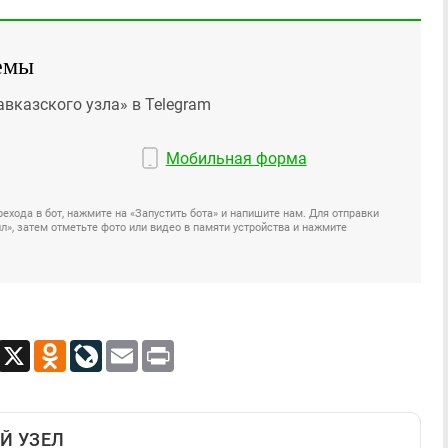
емы
авказского узла» в Telegram
Мобильная форма
ехода в бот, нажмите на «Запустить бота» и напишите нам. Для отправки
», затем отметьте фото или видео в памяти устройства и нажмите
App
Viber
X
Odnoklassniki
LiveJournal
Email
Print
Й УЗЕЛ