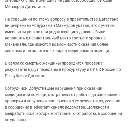
операцию, спасти женщину не удалось, сообщил сегодня
Южный Кавказ
Минздрав Дагестана.
ЮФО
На совещании по этому вопросу в правительстве Дагестана
вице-премьер Абдурахман Махмудов указал, что с учетом
имевшихся рисков при родах женщину должны были
направить в перинатальный центр третьего уровня в
Махачкале, где имеются возможности оказания более
сложных и технологичных видов медицинской помощи.
В связи со смертью женщины проводится проверка,
результаты будут переданы в прокуратуру и СУ СК России по
Республике Дагестан.
Сотрудники, допустившие нарушения при оказании
медицинской помощи, отстранены от работы до завершения
проверки и получения заключения о ее результатах, указано
в сообщении в Telegram-канале ведомства. Должности
медработников, которые отстранены от работы, в сообщении
не указаны.