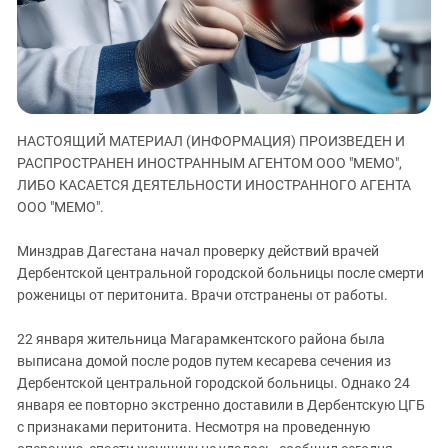
ЗАСТАВЛЯЕТ
Дагестан
КАВКАЗ ЗА ПАЛЕСТИНУ
Ингушетия
ИНАКОМЫСЛИЕ В ЧЕЧНЕ
Кабардино-Балкария
ПРЕСЛЕДОВАНИЕ АКТИВИСТОВ
МОБИЛИЗАЦИЯ И ПРОТЕСТЫ
Калмыкия
НАСТОЯЩИЙ МАТЕРИАЛ (ИНФОРМАЦИЯ) ПРОИЗВЕДЕН И
Карачаево-Черкесия
РАСПРОСТРАНЕН ИНОСТРАННЫМ АГЕНТОМ ООО "МЕМО",
Краснодарский край
ЛИБО КАСАЕТСЯ ДЕЯТЕЛЬНОСТИ ИНОСТРАННОГО АГЕНТА
Нагорный Карабах
ООО "МЕМО".
Российская Федерация
Минздрав Дагестана начал проверку действий врачей
Ростовская область
Дербентской центральной городской больницы после смерти
роженицы от перитонита. Врачи отстранены от работы.
Северная Осетия - Алания
СКФО
22 января жительница Магарамкентского района была
Ставропольский край
выписана домой после родов путем кесарева сечения из
Дербентской центральной городской больницы. Однако 24
Чечня
января ее повторно экстренно доставили в Дербентскую ЦГБ
Южная Осетия
с признаками перитонита. Несмотря на проведенную