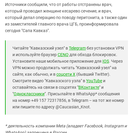
Источники сообщили, что от работы отстранены врач,
который проводил женщине кесарево сечение, и врач,
который делал операцию по поводу перитонита, а также один
из заместителей главного врача ЦГБ, проинформировала
сегодня "Сапа Кавказ".
Читайте "Кавказский узел" в
Telegram
без установки VPN
и используйте браузер
CENO
для обхода блокировок.
Установите наше мобильное приложение для
IOS
. Через
VPN можно продолжать читать "Кавказский узел" на
сайте, как обычно, и в
соцсети X
(бывший Twitter).
Смотрите видео "Кавказского узла" в
YouTube
и
оставайтесь на связи в соцсетях "
ВКонтакте
" и
"
Одноклассники
". Присылайте в WhatsApp* сообщения
на номер +49 157 72317856, в Telegram – на тот же номер
или пишите по адресу @Caucasian_Knot.
*
деятельность компании Meta (владеет Facebook, Instagram и
WhatsApp) запрещена в России.