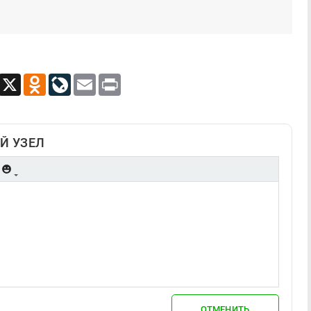
App
Viber
X
Odnoklassniki
LiveJournal
Email
Print
Й УЗЕЛ
ОТМЕНИТЬ