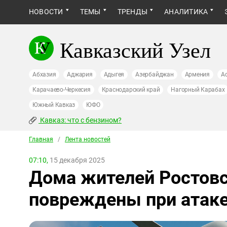
НОВОСТИ
ТЕМЫ
ТРЕНДЫ
АНАЛИТИКА
Кавказский Узел
Абхазия
Аджария
Адыгея
Азербайджан
Армения
А
Карачаево-Черкесия
Краснодарский край
Нагорный Карабах
Южный Кавказ
ЮФО
Кавказ: что с бензином?
Главная
/
Лента новостей
07:10,
15 декабря 2025
Дома жителей Ростовс
повреждены при атаке