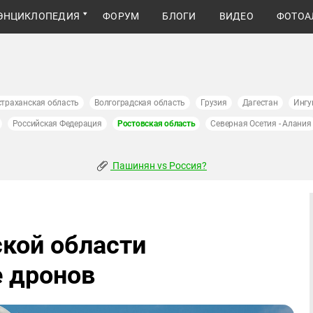
ЭНЦИКЛОПЕДИЯ
ФОРУМ
БЛОГИ
ВИДЕО
ФОТОА
страханская область
Волгоградская область
Грузия
Дагестан
Ингу
Российская Федерация
Ростовская область
Северная Осетия - Алания
Пашинян vs Россия?
кой области
 дронов