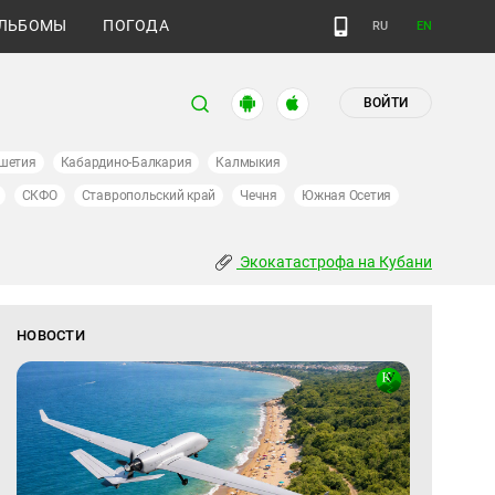
ЛЬБОМЫ
ПОГОДА
RU
EN
ВОЙТИ
шетия
Кабардино-Балкария
Калмыкия
СКФО
Ставропольский край
Чечня
Южная Осетия
Экокатастрофа на Кубани
НОВОСТИ