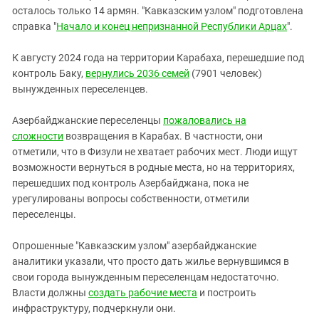
осталось только 14 армян. "Кавказским узлом" подготовлена
справка "
Начало и конец непризнанной Республики Арцах
".
К августу 2024 года на территории Карабаха, перешедшие под
контроль Баку,
вернулись 2036 семей
(7901 человек)
вынужденных переселенцев.
Азербайджанские переселенцы
пожаловались на
сложности
возвращения в Карабах. В частности, они
отметили, что в Физули не хватает рабочих мест. Люди ищут
возможности вернуться в родные места, но на территориях,
перешедших под контроль Азербайджана, пока не
урегулированы вопросы собственности, отметили
переселенцы.
Опрошенные "Кавказским узлом" азербайджанские
аналитики указали, что просто дать жилье вернувшимся в
свои города вынужденным переселенцам недостаточно.
Власти должны
создать рабочие места
и построить
инфраструктуру, подчеркнули они.