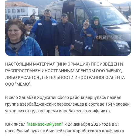
ЗАСТАВЛЯЕТ
Дагестан
КАВКАЗ ЗА ПАЛЕСТИНУ
Ингушетия
ИНАКОМЫСЛИЕ В ЧЕЧНЕ
Кабардино-Балкария
ПРЕСЛЕДОВАНИЕ АКТИВИСТОВ
МОБИЛИЗАЦИЯ И ПРОТЕСТЫ
Калмыкия
Карачаево-Черкесия
Краснодарский край
Нагорный Карабах
НАСТОЯЩИЙ МАТЕРИАЛ (ИНФОРМАЦИЯ) ПРОИЗВЕДЕН И
РАСПРОСТРАНЕН ИНОСТРАННЫМ АГЕНТОМ ООО "МЕМО",
Российская Федерация
ЛИБО КАСАЕТСЯ ДЕЯТЕЛЬНОСТИ ИНОСТРАННОГО АГЕНТА
Ростовская область
ООО "МЕМО".
Северная Осетия - Алания
В село Ханабад Ходжалинского района вернулась первая
СКФО
группа азербайджанских переселенцев в составе 154 человек,
Ставропольский край
уехавших оттуда во время карабахского конфликта.
Чечня
Как писал "
Кавказский узел
", к 24 декабря 2025 года в 31
Южная Осетия
населённый пункт в бывшей зоне карабахского конфликта