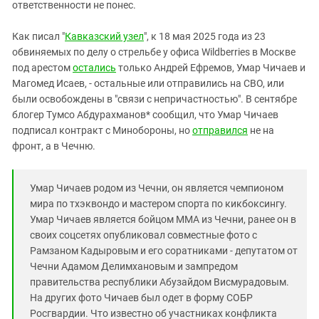
Южный Кавказ
ответственности не понес.
ЮФО
Как писал "
Кавказский узел
", к 18 мая 2025 года из 23
обвиняемых по делу о стрельбе у офиса Wildberries в Москве
под арестом
остались
только Андрей Ефремов, Умар Чичаев и
Магомед Исаев, - остальные или отправились на СВО, или
были освобождены в "связи с непричастностью". В сентябре
блогер Тумсо Абдурахманов* сообщил, что Умар Чичаев
подписал контракт с Минобороны, но
отправился
не на
фронт, а в Чечню.
Умар Чичаев родом из Чечни, он является чемпионом
мира по тхэквондо и мастером спорта по кикбоксингу.
Умар Чичаев является бойцом MMA из Чечни, ранее он в
своих соцсетях опубликовал совместные фото с
Рамзаном Кадыровым и его соратниками - депутатом от
Чечни Адамом Делимхановым и зампредом
правительства республики Абузайдом Висмурадовым.
На других фото Чичаев был одет в форму СОБР
Росгвардии. Что известно об участниках конфликта