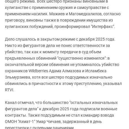
общего режима. Всех шестеро признаны виновными в
хулиганстве с применением оружия и самоуправстве с
применением насилия. Мажиев и Магомедхалилов, согласно
приговору, виновны также в повреждении имущества из
хулиганских побуждений, проинформировал "Интерфакс".
Дело слушалось в закрытом режиме с декабря 2025 года.
Никто из фигурантов дела не понес ответственности за
убийство, так как к моменту передачи в суд объем
предъявленных обвинений "существенно изменился": в
окончательной версии обвинения не упоминалось убийство
охранников Wildberries Адама Алмазова и Исламбека
Эльмурзиева, хотя все шестеро подсудимых изначально
обвинялись в причастности к этому преступлению, указывал
RTVI.
Канал отмечал, что большинство "остальных изначальных
фигурантов дела" к декабрю 2025 года подписали военные
контракты. Также подсудимым не стал командир взвода
ОМОН "Ахмат-1" Умар Чичаев, задержанный в день
перестрелки с пулевыми ранениями.