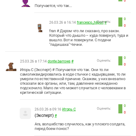
0
Получается, что так...
0
Оценить:
26.03.26 в 16:14
francesco_hilpert
#
0
fran # Даром что ли сказано, про закон.
Который что дышло – куда повернул, туда и
вышло. Вот и повернули. С подачи
"падишаха" Чечни.
0
Оценить:
25.03.26 в 17:14
donte.barrows
#
0
Игорь С (Эксперт) # Получается что так. Они то ли
самоликвидировались в ходе стычки с кадырвцами, то ли
умерли по естественной причине. Скажем, у них внезапно
отказали все органы, или, там, давление неожиданно
подскочило. Мало ли что может случиться с человеками в
критической ситуации.
0
Оценить:
26.03.26 в 09:16
Игорь С
0
(Эксперт)
#
Ага, волшебство случилось, как у плохого солдата,
перед боем понос?