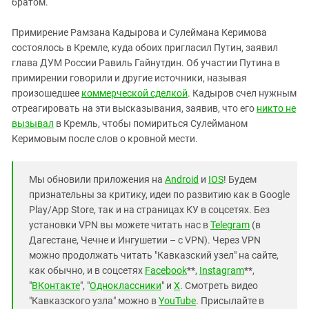
братом.
Примирение Рамзана Кадырова и Сулеймана Керимова
состоялось в Кремле, куда обоих пригласил Путин, заявил
глава ДУМ России Равиль Гайнутдин. Об участии Путина в
примирении говорили и другие источники, называя
произошедшее
коммерческой сделкой
. Кадыров счел нужным
отреагировать на эти высказывания, заявив, что его
никто не
вызывал
в Кремль, чтобы помириться Сулейманом
Керимовым после слов о кровной мести.
Мы обновили приложения на
Android
и
IOS
! Будем
признательны за критику, идеи по развитию как в Google
Play/App Store, так и на страницах КУ в соцсетях. Без
установки VPN вы можете читать нас в
Telegram
(в
Дагестане, Чечне и Ингушетии – с VPN). Через VPN
можно продолжать читать "Кавказский узел" на сайте,
как обычно, и в соцсетях
Facebook
**,
Instagram
**,
"
ВКонтакте
", "
Одноклассники
" и
X
. Смотреть видео
"Кавказского узла" можно в
YouTube
. Присылайте в