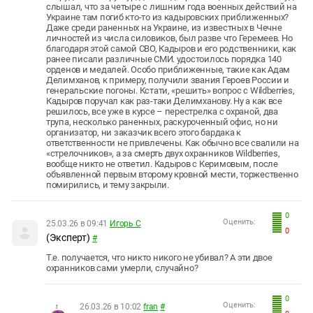
слышал, что за четыре с лишним года военных действий на
Украине там погиб кто-то из кадыровских приближенных?
Даже среди раненных на Украине, из известных в Чечне
личностей из числа силовиков, был разве что Геремеев. Но
благодаря этой самой СВО, Кадыров и его родственники, как
ранее писали различные СМИ. удостоилось порядка 140
орденов и медалей. Особо приближенные, такие как Адам
Делимханов, к примеру, получили звания Героев России и
генеральские погоны. Кстати, «решить» вопрос с Wildberries,
Кадыров поручал как раз-таки Делимханову. Ну а как все
решилось, все уже в курсе – перестрелка с охраной, два
трупа, несколько раненных, раскуроченный офис, но ни
организатор, ни заказчик всего этого бардака к
ответственности не привлечены. Как обычно все свалили на
«стрелочников», а за смерть двух охранников Wildberries,
вообще никто не ответил. Кадыров с Керимовым, после
объявленной первым второму кровной мести, торжественно
помирились, и тему закрыли.
0
Оценить:
25.03.26 в 09:41
Игорь С
0
(Эксперт)
#
Т.е. получается, что никто никого не убивал? А эти двое
охранников сами умерли, случайно?
0
Оценить:
26.03.26 в 10:02
fran
#