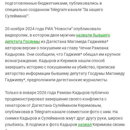
подготовленные бюджетниками, публиковались в
специально созданном Telegram-канале "За нашего
Сулеймана!".
20 ноября 2024 года РИА "Новости" опубликовало
видеоролик, в котором двое мужчин
назвали бывшего
депутата Госдумы
из Дагестана Магомеда Гаджиева*
автором версии о покушении на главу Чечни Рамзана
Кадырова. Они сообщили, что Гаджиев* обещал им крупное
вознаграждение. Кадыров и Керимов нашли способ
завершить историю с покушением на убийство, приписав
авторство информации бывшему депутату Госдумы Магомеду
Гаджиеву*, предположили дагестанские журналисты.
Только в январе 2026 года Рамзан Кадыров публично
продемонстрировал завершение своего конфликта с
сенатором от Дагестана Сулейманом Керимовым,
опубликовав в Telegram-канале совместное фото с ним. На
снимке Кадыров и Сулейманов жмут друг другу руки, широко
улыбаясь. В подписи к фото Кадыров
назвал
Керимова своим