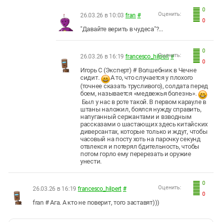
0
Оценить:
26.03.26 в 10:03
fran
#
0
"Давайте верить в чудеса"?...
0
Оценить:
26.03.26 в 16:19
francesco_hilpert
#
0
Игорь С (Эксперт) # Волшебник в Чечне
сидит.
А то, что случается у плохого
(точнее сказать трусливого), солдата перед
боем, называется «медвежья болезнь».
Был у нас в роте такой. В первом карауле в
штаны наложил, боялся нужду справить,
напуганный сержантами и взводным
рассказами о шастающих здесь китайских
диверсантах, которые только и ждут, чтобы
часовый на посту хоть на парочку секунд
отвлекся и потерял бдительность, чтобы
потом горло ему перерезать и оружие
унести.
0
Оценить:
26.03.26 в 16:19
francesco_hilpert
#
0
fran # Ага. А кто не поверит, того заставят)))