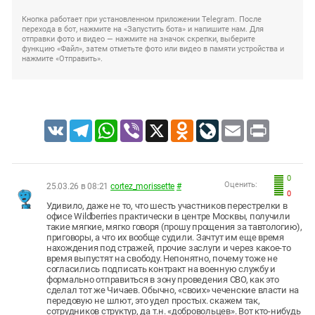
Кнопка работает при установленном приложении Telegram. После
перехода в бот, нажмите на «Запустить бота» и напишите нам. Для
отправки фото и видео — нажмите на значок скрепки, выберите
функцию «Файл», затем отметьте фото или видео в памяти устройства и
нажмите «Отправить».
VK
Telegram
WhatsApp
Viber
X
Odnoklassniki
LiveJournal
Email
Print
0
Оценить:
25.03.26 в 08:21
cortez_morissette
#
0
Удивило, даже не то, что шесть участников перестрелки в
офисе Wildberries практически в центре Москвы, получили
такие мягкие, мягко говоря (прошу прощения за тавтологию),
приговоры, а что их вообще судили. Зачтут им еще время
нахождения под стражей, прочие заслуги и через какое-то
время выпустят на свободу. Непонятно, почему тоже не
согласились подписать контракт на военную службу и
формально отправиться в зону проведения СВО, как это
сделал тот же Чичаев. Обычно, «своих» чеченские власти на
передовую не шлют, это удел простых. скажем так,
сотрудников структур, да т.н. «добровольцев». Вот кто-нибудь