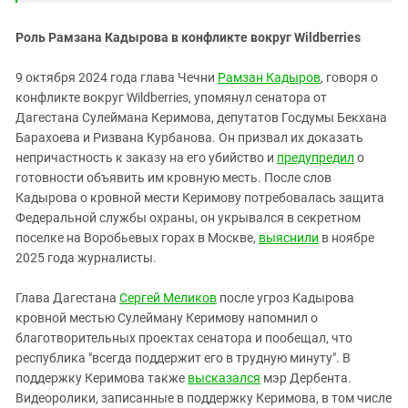
Роль Рамзана Кадырова в конфликте вокруг Wildberries
9 октября 2024 года глава Чечни
Рамзан Кадыров
, говоря о
конфликте вокруг Wildberries, упомянул сенатора от
Дагестана Сулеймана Керимова, депутатов Госдумы Бекхана
Барахоева и Ризвана Курбанова. Он призвал их доказать
непричастность к заказу на его убийство и
предупредил
о
готовности объявить им кровную месть. После слов
Кадырова о кровной мести Керимову потребовалась защита
Федеральной службы охраны, он укрывался в секретном
поселке на Воробьевых горах в Москве,
выяснили
в ноябре
2025 года журналисты.
Глава Дагестана
Сергей Меликов
после угроз Кадырова
кровной местью Сулейману Керимову напомнил о
благотворительных проектах сенатора и пообещал, что
республика "всегда поддержит его в трудную минуту". В
поддержку Керимова также
высказался
мэр Дербента.
Видеоролики, записанные в поддержку Керимова, в том числе