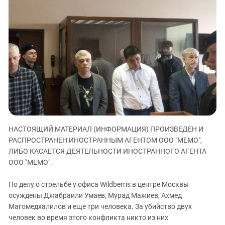
ЗАСТАВЛЯЕТ
Дагестан
КАВКАЗ ЗА ПАЛЕСТИНУ
Ингушетия
ИНАКОМЫСЛИЕ В ЧЕЧНЕ
Кабардино-Балкария
ПРЕСЛЕДОВАНИЕ АКТИВИСТОВ
МОБИЛИЗАЦИЯ И ПРОТЕСТЫ
Калмыкия
Карачаево-Черкесия
Краснодарский край
Нагорный Карабах
Российская Федерация
НАСТОЯЩИЙ МАТЕРИАЛ (ИНФОРМАЦИЯ) ПРОИЗВЕДЕН И
Ростовская область
РАСПРОСТРАНЕН ИНОСТРАННЫМ АГЕНТОМ ООО "МЕМО",
Северная Осетия - Алания
ЛИБО КАСАЕТСЯ ДЕЯТЕЛЬНОСТИ ИНОСТРАННОГО АГЕНТА
ООО "МЕМО".
СКФО
Ставропольский край
По делу о стрельбе у офиса Wildberris в центре Москвы
Чечня
осуждены Джабраили Умаев, Мурад Мажиев, Ахмед
Магомедхалилов и еще три человека. За убийство двух
Южная Осетия
человек во время этого конфликта никто из них