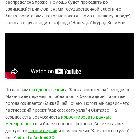
распределена позже. Помощь будет проходить во
взаимодействии с органами государственной власти и с
благотворителями, которые захотят помочь нашему народу", -
рассказал руководитель фонда "Надежда"
Мурад Керимов.
По данным
погодного сервиса
"Кавказского узла", сегодня в
Махачкале переменная облачность без осадков. Такая же
погода ожидается ближайшей ночью. Погодный сервис - это
партнерский проект "Кавказского узла" и Gismeteo. На
сервисе есть возможность
корректировать данные
метеорологов
для более точного прогноза. Сервис также
доступен в
легкой версии
и приложениях "Кавказского узла"
для
Android
и
AndroidGO
.