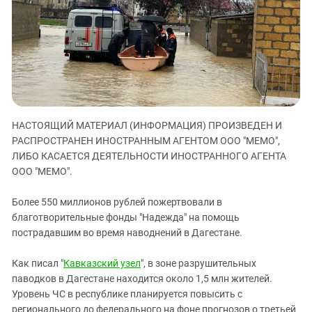
ЗАСТАВЛЯЕТ
Дагестан
КАВКАЗ ЗА ПАЛЕСТИНУ
Ингушетия
ИНАКОМЫСЛИЕ В ЧЕЧНЕ
Кабардино-Балкария
ПРЕСЛЕДОВАНИЕ АКТИВИСТОВ
МОБИЛИЗАЦИЯ И ПРОТЕСТЫ
Калмыкия
Карачаево-Черкесия
Краснодарский край
НАСТОЯЩИЙ МАТЕРИАЛ (ИНФОРМАЦИЯ) ПРОИЗВЕДЕН И
РАСПРОСТРАНЕН ИНОСТРАННЫМ АГЕНТОМ ООО "МЕМО",
Нагорный Карабах
ЛИБО КАСАЕТСЯ ДЕЯТЕЛЬНОСТИ ИНОСТРАННОГО АГЕНТА
Российская Федерация
ООО "МЕМО".
Ростовская область
Более 550 миллионов рублей пожертвовали в
Северная Осетия - Алания
благотворительные фонды "Надежда" на помощь
СКФО
пострадавшим во время наводнений в Дагестане.
Ставропольский край
Как писал "
Кавказский узел
", в зоне разрушительных
Чечня
паводков в Дагестане находится около 1,5 млн жителей.
Южная Осетия
Уровень ЧС в республике планируется повысить с
регионального до федерального на фоне прогнозов о третьей