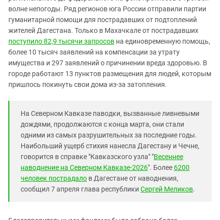
Южный Кавказ
волне непогоды. Ряд регионов юга России отправили партии
ЮФО
гуманитарной помощи для пострадавших от подтоплений
жителей Дагестана. Только в Махачкале от пострадавших
поступило 82,9 тысячи запросов
на единовременную помощь,
более 10 тысяч заявлений на компенсации за утрату
имущества и 297 заявлений о причинении вреда здоровью. В
городе работают 13 пунктов размещения для людей, которым
пришлось покинуть свои дома из-за затопления.
На Северном Кавказе паводки, вызванные ливневыми
дождями, продолжаются с конца марта, они стали
одними из самых разрушительных за последние годы.
Наибольший ущерб стихия нанесла Дагестану и Чечне,
говорится в справке "Кавказского узла" "
Весеннее
наводнение на Северном Кавказе-2026
". Более
6200
человек пострадало
в Дагестане от наводнения,
сообщил 7 апреля глава республики
Сергей Меликов
.