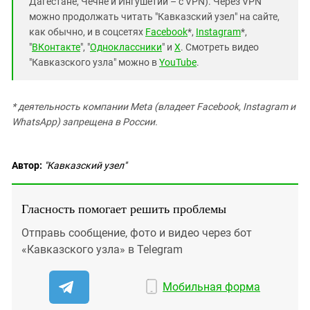
Дагестане, Чечне и Ингушетии – с VPN). Через VPN
можно продолжать читать "Кавказский узел" на сайте,
как обычно, и в соцсетях
Facebook
*,
Instagram
*,
"
ВКонтакте
", "
Одноклассники
" и
X
. Смотреть видео
"Кавказского узла" можно в
YouTube
.
* деятельность компании Meta (владеет Facebook, Instagram и
WhatsApp) запрещена в России.
Автор:
"Кавказский узел"
Гласность помогает решить проблемы
Отправь сообщение, фото и видео через бот
«Кавказского узла» в Telegram
Мобильная форма