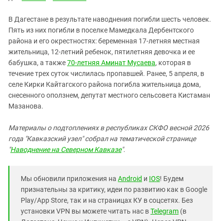
В Дагестане в результате наводнения погибли шесть человек.
Пять из них погибли в поселке Мамедкала Дербентского
района и его окрестностях: беременная 17-летняя местная
жительница, 12-летний ребенок, пятилетняя девочка и ее
бабушка, а также
70-летняя Аминат Мусаева
, которая в
течение трех суток числилась пропавшей. Ранее, 5 апреля, в
селе Кирки Кайтагского района погибла жительница дома,
снесенного оползнем, депутат местного сельсовета Кистаман
Мазанова.
Материалы о подтоплениях в республиках СКФО весной 2026
года "Кавказский узел" собрал на тематической странице
"
Наводнение на Северном Кавказе
".
Мы обновили приложения на
Android
и
IOS
! Будем
признательны за критику, идеи по развитию как в Google
Play/App Store, так и на страницах КУ в соцсетях. Без
установки VPN вы можете читать нас в
Telegram
(в