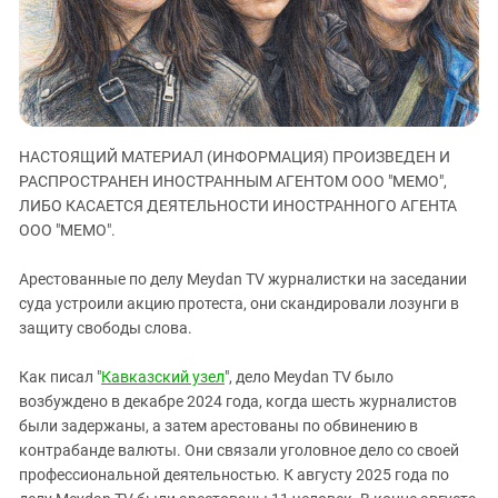
ЗАСТАВЛЯЕТ
Дагестан
КАВКАЗ ЗА ПАЛЕСТИНУ
Ингушетия
ИНАКОМЫСЛИЕ В ЧЕЧНЕ
Кабардино-Балкария
ПРЕСЛЕДОВАНИЕ АКТИВИСТОВ
МОБИЛИЗАЦИЯ И ПРОТЕСТЫ
Калмыкия
НАСТОЯЩИЙ МАТЕРИАЛ (ИНФОРМАЦИЯ) ПРОИЗВЕДЕН И
Карачаево-Черкесия
РАСПРОСТРАНЕН ИНОСТРАННЫМ АГЕНТОМ ООО "МЕМО",
Краснодарский край
ЛИБО КАСАЕТСЯ ДЕЯТЕЛЬНОСТИ ИНОСТРАННОГО АГЕНТА
Нагорный Карабах
ООО "МЕМО".
Российская Федерация
Арестованные по делу Meydan TV журналистки на заседании
Ростовская область
суда устроили акцию протеста, они скандировали лозунги в
защиту свободы слова.
Северная Осетия - Алания
СКФО
Как писал "
Кавказский узел
", дело Meydan TV было
Ставропольский край
возбуждено в декабре 2024 года, когда шесть журналистов
были задержаны, а затем арестованы по обвинению в
Чечня
контрабанде валюты. Они связали уголовное дело со своей
Южная Осетия
профессиональной деятельностью. К августу 2025 года по