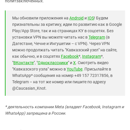
политзаключенных.
Мы обновили приложения на
Android
и
IOS
! Будем
признательны за критику, идеи по развитию как в Google
Play/App Store, так и на страницах КУ в соцсетях. Без
установки VPN вы можете читать нас в
Telegram
(в
Дагестане, Чечне и Ингушетии – с VPN). Через VPN
можно продолжать читать "Кавказский узел" на сайте,
как обычно, и в соцсетях
Facebook
*,
Instagram
*,
"
ВКонтакте
", "
Одноклассники
" и
X
. Смотреть видео
"Кавказского узла" можно в
YouTube
. Присылайте в
WhatsApp* сообщения на номер +49 157 72317856, в
Telegram – на тот же номер или пишите по адресу
@Caucasian_Knot.
* деятельность компании Meta (владеет Facebook, Instagram и
WhatsApp) запрещена в России.