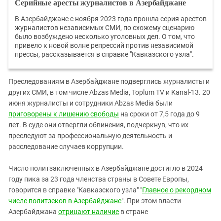
Серийные аресты журналистов в Азербайджане
В Азербайджане с ноября 2023 года прошла серия арестов
журналистов независимых СМИ, по схожему сценарию
было возбуждено несколько уголовных дел. О том, что
привело к новой волне репрессий против независимой
прессы, рассказывается в справке "Кавказского узла".
Преследованиям в Азербайджане подверглись журналисты и
других СМИ, в том числе Abzas Media, Toplum TV и Kanal-13. 20
июня журналисты и сотрудники Abzas Media были
приговорены к лишению свободы
на сроки от 7,5 года до 9
лет. В суде они отвергли обвинения, подчеркнув, что их
преследуют за профессиональную деятельность и
расследование случаев коррупции.
Число политзаключенных в Азербайджане достигло в 2024
году пика за 23 года членства страны в Совете Европы,
говорится в справке "Кавказского узла" "
Главное о рекордном
числе политзеков в Азербайджане
". При этом власти
Азербайджана
отрицают наличие
в стране