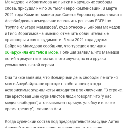
Мамедова и Ибрагимова на пытки и нарушение свободы
слова, присудил им по 36 тысяч евро компенсаций. В марте
2021 года Комитет министров Совета Европы призвал власти
Азербайджана немедленно исполнить решения ЕСПЧ по
"группе Ильгара Мамедова", куда отнесены Байрам Мамедов
и Гияс Ибрагимов - а именно, отменить обвинительные
приговоры и снять судимости. 5 мая 2021 года друзья
Байрама Мамедова сообщили, что турецкая полиция
обнаружила его тело в море
. Полиция заявила, что Мамедов
погиб в результате несчастного случая, но его друзья
усомнились в этой версии.
Она также заявила, что Всемирный день свободы печати - 3
мая в Азербайджане проходит в обстановке, когда
независимые журналисты находятся в заключении. "В стране,
где арестовавшие журналистов люди говорят, что "у нас
медиа свободны", это вызывает горькую улыбку и в то же
время тревогу”, - заявила Али.
Когда судейский состав под председательством судьи Айтен
Алиевой открыл заседание, выяснилось, что в зале