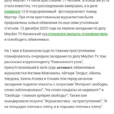
делу Meydan TV были арестованы 11 человек
. В конце августа
Южный Кавказ
стало известно, что расследование завершено, а в деле
ЮФО
появился
12-й подозреваемый - фотожурналист Ахмед
Мухтар. При этом арестованным журналистам были
предъявлены новые обвинения по еще семи уголовным
статьям. 12 декабря 2025 года на первом заседании по делу
Meydan TV бакинский суд
отказался закрыть уголовное дело
и освободить обвиняемых.
На 1 мая в Бакинском суде по тяжким преступлениям
планировалось очередное заседание по делу Meydan TV. Как
рассказал корреспонденту "Кавказского узла",
присутствовавший в зале суда
активист
, обвиняемые
журналистки Фатима Мовламлы, Айтадж Тапдыг, Айсель
Умудова, Хаяла Агаева и Ульвия Али перед началом
заседания подняли плакаты с лозунгами "Интернет свободен,
слово заблокировано!", "На слово кандалы не надевают!" и
"Свобода - главная артерия свободы!". Также они
скандировали лозунги: "Журналистика - не преступление!", "И
на площадях плечом к плечу, и в тюрьмах плечом к плечу".