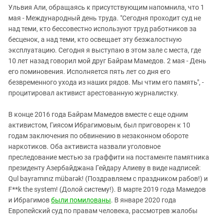
Ульвия Али, обращаясь к присутствующим напомнила, что 1
мая - Международный день труда. "Сегодня проходит суд не
над теми, кто бессовестно используют труд работников за
бесценок, а над теми, кто освещает эту безжалостную
эксплуатацию. Сегодня я выступаю в этом зале с места, где
10 лет назад говорил мой друг Байрам Мамедов. 2 мая - День
его поминовения. Исполняется пять лет со дня его
безвременного ухода из наших рядов. Мы чтим его память", -
процитировал активист арестованную журналистку.
В конце 2016 года Байрам Мамедов вместе с еще одним
активистом, Гиясом Ибрагимовым, был приговорен к 10
годам заключения по обвинению в незаконном обороте
наркотиков. Оба активиста назвали уголовное
преследование местью за граффити на постаменте памятника
президенту Азербайджана Гейдару Алиеву в виде надписей:
Qul bayramınız mübarək! (Поздравляем с праздником рабов!) и
F**k the system! (Долой систему!). В марте 2019 года Мамедов
и Ибрагимов
были помилованы
. В январе 2020 года
Европейский суд по правам человека, рассмотрев жалобы