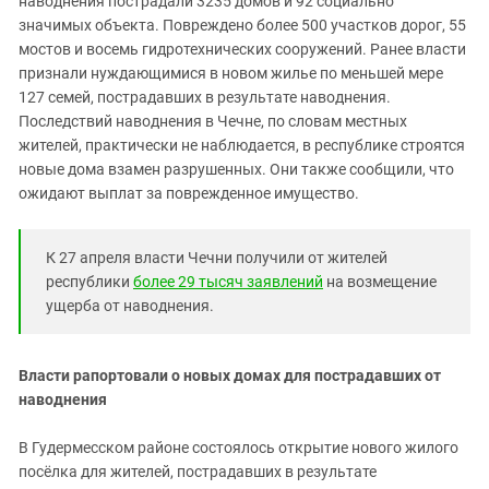
наводнения пострадали 3235 домов и 92 социально
Южный Кавказ
значимых объекта. Повреждено более 500 участков дорог, 55
ЮФО
мостов и восемь гидротехнических сооружений. Ранее власти
признали нуждающимися в новом жилье по меньшей мере
127 семей, пострадавших в результате наводнения.
Последствий наводнения в Чечне, по словам местных
жителей, практически не наблюдается, в республике строятся
новые дома взамен разрушенных. Они также сообщили, что
ожидают выплат за поврежденное имущество.
К 27 апреля власти Чечни получили от жителей
республики
более 29 тысяч заявлений
на возмещение
ущерба от наводнения.
Власти рапортовали о новых домах для пострадавших от
наводнения
В Гудермесском районе состоялось открытие нового жилого
посёлка для жителей, пострадавших в результате