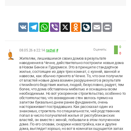
VK
Telegram
WhatsApp
Viber
X
Odnoklassniki
LiveJournal
Email
Print
0
Оценить:
08.05.26 в 22:14
rachel
#
0
Жителям, лишившимся своих домов в результате
наводнения в Чечне, действительно построили новые дома
в Новом Беное и Гудермесе. Это в принципе стандартное
жилье, состоящее из двух-трех комнат, с кухней, ванной и
навесом, как обычно принято в Чечне. То, что они получили
от властей новые дома взамен разрушенного в результате
стихийного бедствия жилья, людей, безусловно, радует, тем
более, что дома обставлены мебелью и оснащены всем
необходимым. Но вот ускоренное строительство, особенно то
обстоятельство, что возведение стен велось прямо на
залитом буквально днем ранее фундаменте, очень
настораживает пострадавших. Как рассказал один из
знакомых, строитель по специальности, чей родственник
попал в число получателей жилья от республиканских
властей, он вместе с женой, побывали в этом полученном
доме. По его словам, снаружи новостройка, как и другие
дома, выглядит хорошо, но вот в комнатах ощущается запах