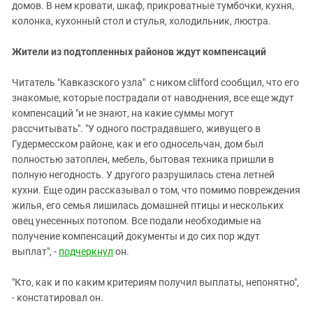
домов. В нем кровати, шкаф, прикроватные тумбочки, кухня,
колонка, кухонный стол и стулья, холодильник, люстра.
Жители из подтопленных районов ждут компенсаций
Читатель "Кавказского узла" с ником clifford сообщил, что его
знакомые, которые пострадали от наводнения, все еще ждут
компенсаций "и не знают, на какие суммы могут
рассчитывать". "У одного пострадавшего, живущего в
Гудермесском районе, как и его односельчан, дом был
полностью затоплен, мебель, бытовая техника пришли в
полную негодность. У другого разрушилась стена летней
кухни. Еще один рассказывал о том, что помимо повреждения
жилья, его семья лишилась домашней птицы и нескольких
овец унесенных потопом. Все подали необходимые на
получение компенсаций документы и до сих пор ждут
выплат", -
подчеркнул
он.
"Кто, как и по каким критериям получил выплаты, непонятно",
- констатировал он.