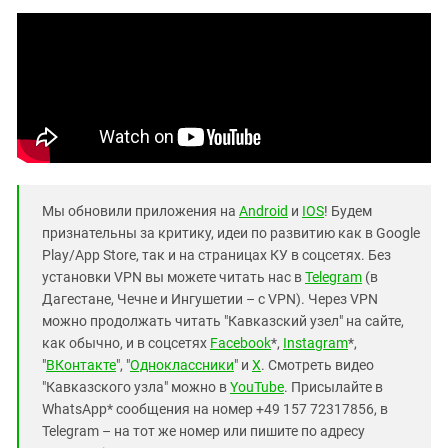
Мы обновили приложения на
Android
и
IOS
! Будем
признательны за критику, идеи по развитию как в Google
Play/App Store, так и на страницах КУ в соцсетях. Без
установки VPN вы можете читать нас в
Telegram
(в
Дагестане, Чечне и Ингушетии – с VPN). Через VPN
можно продолжать читать "Кавказский узел" на сайте,
как обычно, и в соцсетях
Facebook
*,
Instagram
*,
"
ВКонтакте
", "
Одноклассники
" и
X
. Смотреть видео
"Кавказского узла" можно в
YouTube
. Присылайте в
WhatsApp* сообщения на номер +49 157 72317856, в
Telegram – на тот же номер или пишите по адресу