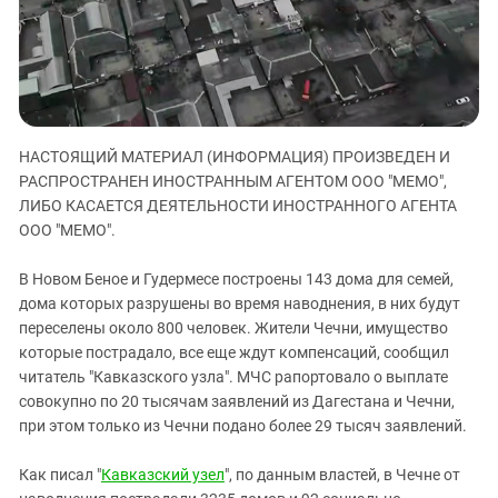
ЗАСТАВЛЯЕТ
Дагестан
КАВКАЗ ЗА ПАЛЕСТИНУ
Ингушетия
ИНАКОМЫСЛИЕ В ЧЕЧНЕ
Кабардино-Балкария
ПРЕСЛЕДОВАНИЕ АКТИВИСТОВ
МОБИЛИЗАЦИЯ И ПРОТЕСТЫ
Калмыкия
НАСТОЯЩИЙ МАТЕРИАЛ (ИНФОРМАЦИЯ) ПРОИЗВЕДЕН И
Карачаево-Черкесия
РАСПРОСТРАНЕН ИНОСТРАННЫМ АГЕНТОМ ООО "МЕМО",
Краснодарский край
ЛИБО КАСАЕТСЯ ДЕЯТЕЛЬНОСТИ ИНОСТРАННОГО АГЕНТА
Нагорный Карабах
ООО "МЕМО".
Российская Федерация
В Новом Беное и Гудермесе построены 143 дома для семей,
Ростовская область
дома которых разрушены во время наводнения, в них будут
переселены около 800 человек. Жители Чечни, имущество
Северная Осетия - Алания
которые пострадало, все еще ждут компенсаций, сообщил
СКФО
читатель "Кавказского узла". МЧС рапортовало о выплате
Ставропольский край
совокупно по 20 тысячам заявлений из Дагестана и Чечни,
при этом только из Чечни подано более 29 тысяч заявлений.
Чечня
Южная Осетия
Как писал "
Кавказский узел
", по данным властей, в Чечне от