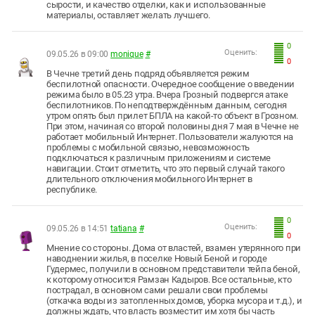
сырости, и качество отделки, как и использованные
материалы, оставляет желать лучшего.
0
Оценить:
09.05.26 в 09:00
monique
#
0
В Чечне третий день подряд объявляется режим
беспилотной опасности. Очередное сообщение о введении
режима было в 05.23 утра. Вчера Грозный подвергся атаке
беспилотников. По неподтверждённым данным, сегодня
утром опять был прилет БПЛА на какой-то объект в Грозном.
При этом, начиная со второй половины дня 7 мая в Чечне не
работает мобильный Интернет. Пользователи жалуются на
проблемы с мобильной связью, невозможность
подключаться к различным приложениям и системе
навигации. Стоит отметить, что это первый случай такого
длительного отключения мобильного Интернет в
республике.
0
Оценить:
09.05.26 в 14:51
tatiana
#
0
Мнение со стороны. Дома от властей, взамен утерянного при
наводнении жилья, в поселке Новый Беной и городе
Гудермес, получили в основном представители тейпа беной,
к которому относится Рамзан Кадыров. Все остальные, кто
пострадал, в основном сами решали свои проблемы
(откачка воды из затопленных домов, уборка мусора и т.д.), и
должны ждать, что власть возместит им хотя бы часть