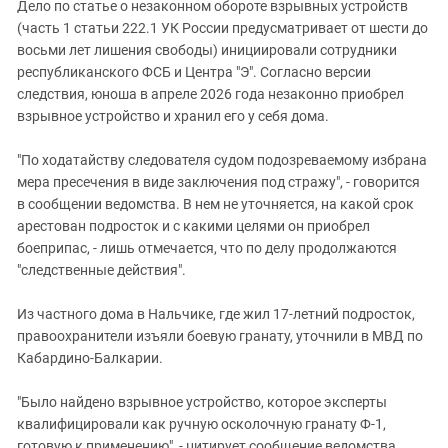
Дело по статье о незаконном обороте взрывных устройств
(часть 1 статьи 222.1 УК России предусматривает от шести до
восьми лет лишения свободы) инициировали сотрудники
республиканского ФСБ и Центра "Э". Согласно версии
следствия, юноша в апреле 2026 года незаконно приобрел
взрывное устройство и хранил его у себя дома.
"По ходатайству следователя судом подозреваемому избрана
мера пресечения в виде заключения под стражу", - говорится
в сообщении ведомства. В нем не уточняется, на какой срок
арестован подросток и с какими целями он приобрел
боеприпас, - лишь отмечается, что по делу продолжаются
"следственные действия".
Из частного дома в Нальчике, где жил 17-летний подросток,
правоохранители изъяли боевую гранату, уточнили в МВД по
Кабардино-Балкарии.
"Было найдено взрывное устройство, которое эксперты
квалифицировали как ручную осколочную гранату Ф-1,
готовую к применению", - цитирует сообщение ведомства