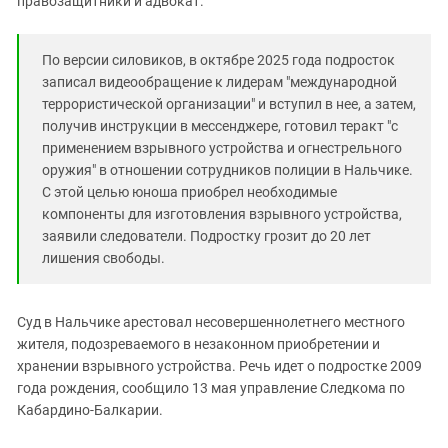
правозащитники и адвокат.
Южный Кавказ
ЮФО
По версии силовиков, в октябре 2025 года подросток
записал видеообращение к лидерам "международной
террористической организации" и вступил в нее, а затем,
получив инструкции в мессенджере, готовил теракт "с
применением взрывного устройства и огнестрельного
оружия" в отношении сотрудников полиции в Нальчике.
С этой целью юноша приобрел необходимые
компоненты для изготовления взрывного устройства,
заявили следователи. Подростку грозит до 20 лет
лишения свободы.
Суд в Нальчике арестовал несовершеннолетнего местного
жителя, подозреваемого в незаконном приобретении и
хранении взрывного устройства. Речь идет о подростке 2009
года рождения, сообщило 13 мая управление Следкома по
Кабардино-Балкарии.