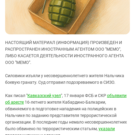
ЗАСТАВЛЯЕТ
Дагестан
КАВКАЗ ЗА ПАЛЕСТИНУ
Ингушетия
ИНАКОМЫСЛИЕ В ЧЕЧНЕ
Кабардино-Балкария
ПРЕСЛЕДОВАНИЕ АКТИВИСТОВ
МОБИЛИЗАЦИЯ И ПРОТЕСТЫ
Калмыкия
НАСТОЯЩИЙ МАТЕРИАЛ (ИНФОРМАЦИЯ) ПРОИЗВЕДЕН И
Карачаево-Черкесия
РАСПРОСТРАНЕН ИНОСТРАННЫМ АГЕНТОМ ООО "МЕМО",
Краснодарский край
ЛИБО КАСАЕТСЯ ДЕЯТЕЛЬНОСТИ ИНОСТРАННОГО АГЕНТА
Нагорный Карабах
ООО "МЕМО".
Российская Федерация
Силовики изъяли у несовершеннолетнего жителя Нальчика
Ростовская область
боевую гранату. Суд отправил подозреваемого в СИЗО.
Северная Осетия - Алания
Как писал "
Кавказский узел
", 17 января ФСБ и СКР
объявили
СКФО
об аресте
16-летнего жителя Кабардино-Балкарии,
Ставропольский край
обвиняемого в подготовке нападения на полицейских в
Нальчике по заданию представителя террористической
Чечня
организации. В последние годы немало несовершеннолетних
Южная Осетия
было обвинено по террористическим статьям,
указали