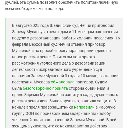
Южный Кавказ
рублей, эта сумма позволит обеспечить политзаключенную
всем необходимым на полгода.
ЮФО
В августе 2025 года Шалинский суд Чечни приговорил
Зарему Мусаеву к трем годам и 11 месяцам заключения
по делу о дезорганизации работы колонии-поселения. 16
февраля Верховный суд Чечни отменил приговор
Мусаевой и по просьбе прокурора направил дело на
новое рассмотрение. По итогам повторного
рассмотрения уголовного дела о дезорганизации
деятельности исправительного учреждения суд
назначил Зареме Мусаевой 3 года и 10 месяцев колонии-
поселения. Мусаева
обжаловала
приговор. Судом
была
безоговорочно принята
сторона обвинения, а
право Заремы Мусаевой на защиту в ходе двухдневного
рассмотрения дела было нарушено, заявила защита. В
начале апреля правозащитники
направили
в Рабочую
группу ООН по произвольным задержаниям жалобу
чеченской политзаключенной Заремы Мусаевой. В ней
женщина указала, что ее наказывают за действия