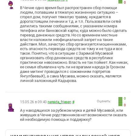
0
В Чечне одно время был распространен сбор помощи
людям, попавшим в тяжелую жизненную ситуацию –
сгорел дом, получил тяжелую травму, нуждается в
дорогостоящем лечении и т.д. и т.п. Пользователи сетей
делились такими сообщениями, с указанием номера
телефона или банковской карты, куда можно было сделать
перевод денежных средств. Но со временем местные
власти наложили неофициальный запрет на такие
действия. Мол, зачастую сбор организуется мошенниками,
есть опасность перевода средств не тому и не туда и все
такое. Понятно, что в ситуации с Заремой Мусаевой
организовать сбор денежных средств в республике
практически невозможно. Власть не так поймет. Как-никак,
ее семья объявлена чуть ли не врагами народа (в Грозном
даже митинг проводился с сожжением портретов
ЯнгулбаевыХ), а сама Мусаева, можно сказать, является
личной заложницей Кадырова.
0
Оценить:
15.05.26 в 09:40
nereida_friesen
#
0
А у находящихся за рубежом мужа и детей Мусаевой, или
живущих в Чечне родственников нет возможности оказать
ей необходимую помощь и поддержку?