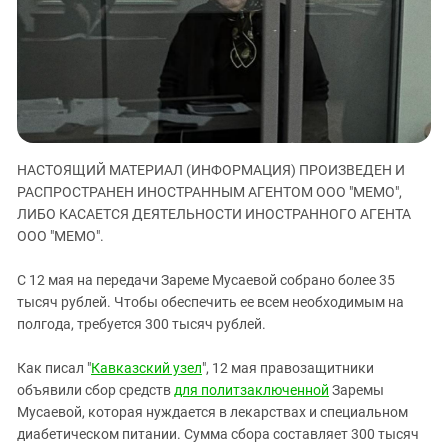
ЗАСТАВЛЯЕТ
Дагестан
КАВКАЗ ЗА ПАЛЕСТИНУ
Ингушетия
ИНАКОМЫСЛИЕ В ЧЕЧНЕ
Кабардино-Балкария
ПРЕСЛЕДОВАНИЕ АКТИВИСТОВ
МОБИЛИЗАЦИЯ И ПРОТЕСТЫ
Калмыкия
Карачаево-Черкесия
НАСТОЯЩИЙ МАТЕРИАЛ (ИНФОРМАЦИЯ) ПРОИЗВЕДЕН И
Краснодарский край
РАСПРОСТРАНЕН ИНОСТРАННЫМ АГЕНТОМ ООО "МЕМО",
Нагорный Карабах
ЛИБО КАСАЕТСЯ ДЕЯТЕЛЬНОСТИ ИНОСТРАННОГО АГЕНТА
Российская Федерация
ООО "МЕМО".
Ростовская область
С 12 мая на передачи Зареме Мусаевой собрано более 35
Северная Осетия - Алания
тысяч рублей. Чтобы обеспечить ее всем необходимым на
полгода, требуется 300 тысяч рублей.
СКФО
Ставропольский край
Как писал "
Кавказский узел
",
12 мая правозащитники
Чечня
объявили сбор средств
для политзаключенной
Заремы
Мусаевой, которая нуждается в лекарствах и специальном
Южная Осетия
диабетическом питании. Сумма сбора составляет 300 тысяч