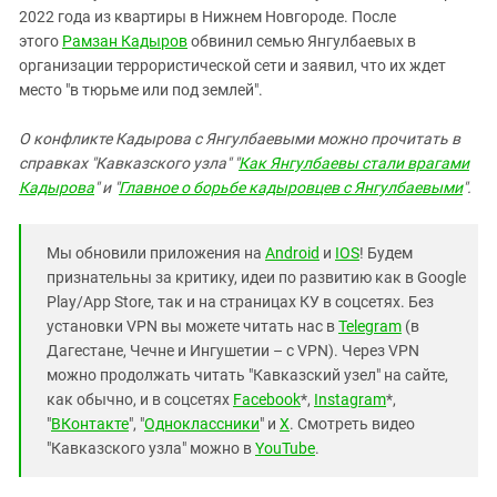
2022 года из квартиры в Нижнем Новгороде. После
этого
Рамзан Кадыров
обвинил семью Янгулбаевых в
организации террористической сети и заявил, что их ждет
место "в тюрьме или под землей".
О конфликте Кадырова с Янгулбаевыми можно прочитать в
справках "Кавказского узла" "
Как Янгулбаевы стали врагами
Кадырова
" и "
Главное о борьбе кадыровцев с Янгулбаевыми
".
Мы обновили приложения на
Android
и
IOS
! Будем
признательны за критику, идеи по развитию как в Google
Play/App Store, так и на страницах КУ в соцсетях. Без
установки VPN вы можете читать нас в
Telegram
(в
Дагестане, Чечне и Ингушетии – с VPN). Через VPN
можно продолжать читать "Кавказский узел" на сайте,
как обычно, и в соцсетях
Facebook
*,
Instagram
*,
"
ВКонтакте
", "
Одноклассники
" и
X
. Смотреть видео
"Кавказского узла" можно в
YouTube
.