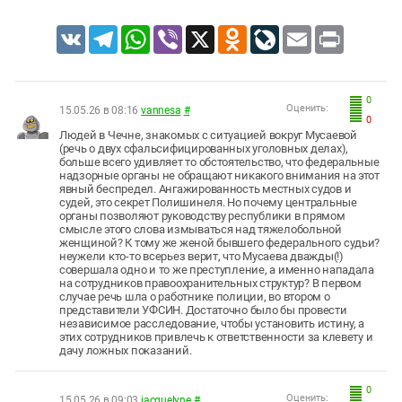
VK
Telegram
WhatsApp
Viber
X
Odnoklassniki
LiveJournal
Email
Print
0
Оценить:
15.05.26 в 08:16
vannesa
#
0
Людей в Чечне, знакомых с ситуацией вокруг Мусаевой
(речь о двух сфальсифицированных уголовных делах),
больше всего удивляет то обстоятельство, что федеральные
надзорные органы не обращают никакого внимания на этот
явный беспредел. Ангажированность местных судов и
судей, это секрет Полишинеля. Но почему центральные
органы позволяют руководству республики в прямом
смысле этого слова измываться над тяжелобольной
женщиной? К тому же женой бывшего федерального судьи?
неужели кто-то всерьез верит, что Мусаева дважды(!)
совершала одно и то же преступление, а именно нападала
на сотрудников правоохранительных структур? В первом
случае речь шла о работнике полиции, во втором о
представители УФСИН. Достаточно было бы провести
независимое расследование, чтобы установить истину, а
этих сотрудников привлечь к ответственности за клевету и
дачу ложных показаний.
0
Оценить:
15.05.26 в 09:03
jacquelyne
#