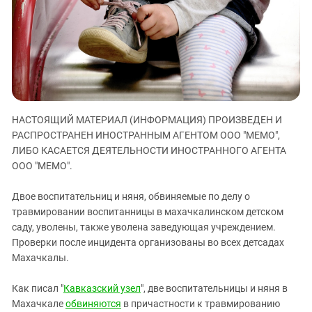
ЗАСТАВЛЯЕТ
Дагестан
КАВКАЗ ЗА ПАЛЕСТИНУ
Ингушетия
ИНАКОМЫСЛИЕ В ЧЕЧНЕ
Кабардино-Балкария
ПРЕСЛЕДОВАНИЕ АКТИВИСТОВ
МОБИЛИЗАЦИЯ И ПРОТЕСТЫ
Калмыкия
Карачаево-Черкесия
Краснодарский край
НАСТОЯЩИЙ МАТЕРИАЛ (ИНФОРМАЦИЯ) ПРОИЗВЕДЕН И
РАСПРОСТРАНЕН ИНОСТРАННЫМ АГЕНТОМ ООО "МЕМО",
Нагорный Карабах
ЛИБО КАСАЕТСЯ ДЕЯТЕЛЬНОСТИ ИНОСТРАННОГО АГЕНТА
Российская Федерация
ООО "МЕМО".
Ростовская область
Двое воспитательниц и няня, обвиняемые по делу о
Северная Осетия - Алания
травмировании воспитанницы в махачкалинском детском
саду, уволены, также уволена заведующая учреждением.
СКФО
Проверки после инцидента организованы во всех детсадах
Ставропольский край
Махачкалы.
Чечня
Как писал "
Кавказский узел
", две воспитательницы и няня в
Южная Осетия
Махачкале
обвиняются
в причастности к травмированию