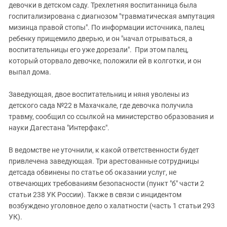
Южный Кавказ
девочки в детском саду. Трехлетняя воспитанница была
госпитализирована с диагнозом "травматическая ампутация
ЮФО
мизинца правой стопы". По информации источника, палец
ребенку прищемило дверью, и он "начал отрываться, а
воспитательницы его уже дорезали". При этом палец,
который оторвало девочке, положили ей в колготки, и он
выпал дома.
Заведующая, двое воспитательниц и няня уволены из
детского сада №22 в Махачкале, где девочка получила
травму, сообщил со ссылкой на министерство образования и
науки Дагестана "Интерфакс".
В ведомстве не уточнили, к какой ответственности будет
привлечена заведующая. Три арестованные сотрудницы
детсада обвинены по статье об оказании услуг, не
отвечающих требованиям безопасности (пункт "б" части 2
статьи 238 УК России). Также в связи с инцидентом
возбуждено уголовное дело о халатности (часть 1 статьи 293
УК).