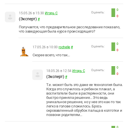
0
Оценить:
15.05.26 в 15:30
Игорь С
0
(Эксперт)
#
Получается, что предварительное расследование показало,
что заведующая была курсе происходящего?
0
Оценить:
17.05.26 в 10:00
rochelle
#
0
Скорее всего, что так...
0
Оценить:
18.05.26 в 12:54
Игорь С
0
(Эксперт)
#
Т.е. может быть это даже ее технология была.
Когда это случилось и ребенок плакал, а
воспитатели были в растерянности, они
быстро приняла решение... Это ведь
уникальное решение, но у нее это как-то так
легко в голове сложилось. Брось
окровавленный обрубок пальца в колготки и
позвони родителям...
0