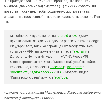
“По приезде в больницу констатировали, что палец как
минимум два часа назад омертвел (...) У них ни совести, ни
нравственности нет, чтобы родителям, смотря в глаза,
сказать, что произошло”, – приводит слова отца девочки Рен-
ТВ.
Мы обновили приложения на
Android
и
IOS
! Будем
признательны за критику, идеи по развитию как в Google
Play/App Store, так и на страницах КУ в соцсетях. Без
установки VPN вы можете читать нас в
Telegram
(в
Дагестане, Чечне и Ингушетии – с VPN). Через VPN
можно продолжать читать "Кавказский узел" на сайте,
как обычно, и в соцсетях
Facebook
*,
Instagram
*,
"
ВКонтакте
", "
Одноклассники
" и
X
. Смотреть видео
"Кавказского узла" можно в
YouTube
.
* деятельность компании Meta (владеет Facebook, Instagram и
WhatsApp) запрещена в России.