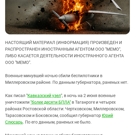
ЗАСТАВЛЯЕТ
Дагестан
КАВКАЗ ЗА ПАЛЕСТИНУ
Ингушетия
ИНАКОМЫСЛИЕ В ЧЕЧНЕ
Кабардино-Балкария
ПРЕСЛЕДОВАНИЕ АКТИВИСТОВ
МОБИЛИЗАЦИЯ И ПРОТЕСТЫ
Калмыкия
НАСТОЯЩИЙ МАТЕРИАЛ (ИНФОРМАЦИЯ) ПРОИЗВЕДЕН И
Карачаево-Черкесия
РАСПРОСТРАНЕН ИНОСТРАННЫМ АГЕНТОМ ООО "МЕМО",
Краснодарский край
ЛИБО КАСАЕТСЯ ДЕЯТЕЛЬНОСТИ ИНОСТРАННОГО АГЕНТА
Нагорный Карабах
ООО "МЕМО".
Российская Федерация
Военные минувшей ночью сбили беспилотники в
Ростовская область
Миллеровском районе. По данным губернатора, раненых нет.
Северная Осетия - Алания
Как писал "
Кавказский узел
", в ночь на 2 июня военные
СКФО
уничтожили
"более десяти БПЛА"
в Таганроге и четырех
Ставропольский край
районах Ростовской области: Чертковском, Миллеровском,
Тарасовском и Боковском, сообщил губернатор
Юрий
Чечня
Слюсарь
. По его данным, раненых не было.
Южная Осетия