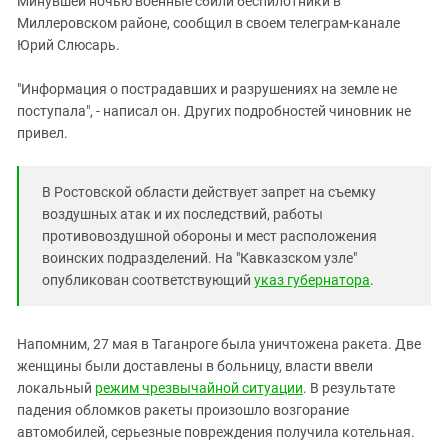
Минувшей ночью военные сбили беспилотники в
Южный Кавказ
Миллеровском районе, сообщил в своем телеграм-канале
ЮФО
Юрий Слюсарь.
"Информация о пострадавших и разрушениях на земле не
поступала", - написал он. Других подробностей чиновник не
привел.
В Ростовской области действует запрет на съемку
воздушных атак и их последствий, работы
противовоздушной обороны и мест расположения
воинских подразделений. На "Кавказском узле"
опубликован соответствующий
указ губернатора
.
Напомним, 27 мая в Таганроге была уничтожена ракета. Две
женщины были доставлены в больницу, власти ввели
локальный
режим чрезвычайной ситуации
. В результате
падения обломков ракеты произошло возгорание
автомобилей, серьезные повреждения получила котельная.