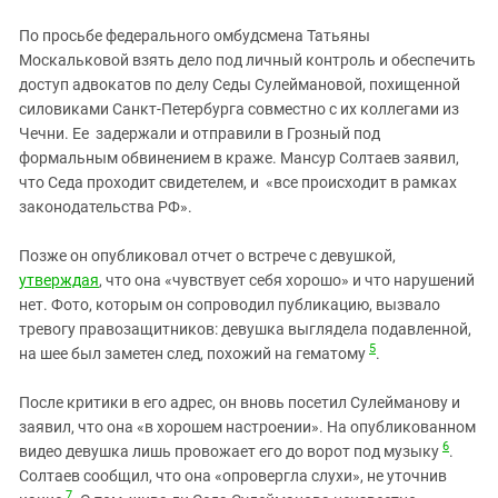
По просьбе федерального омбудсмена Татьяны
Москальковой взять дело под личный контроль и обеспечить
доступ адвокатов по делу Седы Сулеймановой, похищенной
силовиками Санкт‑Петербурга совместно с их коллегами из
Чечни. Ее задержали и отправили в Грозный под
формальным обвинением в краже. Мансур Солтаев заявил,
что Седа проходит свидетелем, и «все происходит в рамках
законодательства РФ».
Позже он опубликовал отчет о встрече с девушкой,
утверждая
, что она «чувствует себя хорошо» и что нарушений
нет. Фото, которым он сопроводил публикацию, вызвало
тревогу правозащитников: девушка выглядела подавленной,
5
на шее был заметен след, похожий на гематому
.
После критики в его адрес, он вновь посетил Сулейманову и
заявил, что она «в хорошем настроении». На опубликованном
6
видео девушка лишь провожает его до ворот под музыку
.
Солтаев сообщил, что она «опровергла слухи», не уточнив
7