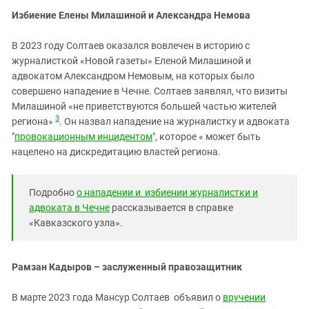
Избиение Елены Милашиной и Александра Немова
В 2023 году Солтаев оказался вовлечен в историю с
журналисткой «Новой газеты» Еленой Милашиной и
адвокатом Александром Немовым, на которых было
совершено нападение в Чечне. Солтаев заявлял, что визиты
Милашиной «не приветствуются большей частью жителей
3
региона»
. Он назвал нападение на журналистку и адвоката
"
провокационным инцидентом
", которое « может быть
нацелено на дискредитацию властей региона.
Подробно
о нападении и избиении журналистки и
адвоката в Чечне
рассказывается в справке
«Кавказского узла».
Рамзан Кадыров – заслуженный правозащитник
В марте 2023 года Мансур Солтаев объявил о
вручении