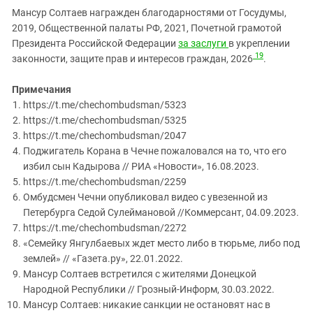
Мансур Солтаев награжден благодарностями от Госудумы,
2019, Общественной палаты РФ, 2021, Почетной грамотой
Президента Российской Федерации
за заслуги
в укреплении
19
законности, защите прав и интересов граждан, 2026
.
Примечания
https://t.me/chechombudsman/5323
https://t.me/chechombudsman/5325
https://t.me/chechombudsman/2047
Поджигатель Корана в Чечне пожаловался на то, что его
избил сын Кадырова // РИА «Новости», 16.08.2023.
https://t.me/chechombudsman/2259
Омбудсмен Чечни опубликовал видео с увезенной из
Петербурга Седой Сулеймановой //Коммерсант, 04.09.2023.
https://t.me/chechombudsman/2272
«Семейку Янгулбаевых ждет место либо в тюрьме, либо под
землей» // «Газета.ру», 22.01.2022.
Мансур Солтаев встретился с жителями Донецкой
Народной Республики // Грозный-Информ, 30.03.2022.
Мансур Солтаев: никакие санкции не остановят нас в