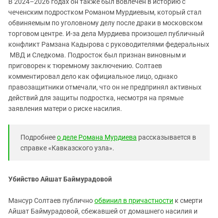
В 2024–2026 годах он также был вовлечён в историю с
Южный Кавказ
чеченским подростком Романом Мурдиевым, который стал
ЮФО
обвиняемым по уголовному делу после драки в московском
торговом центре. И-за дела Мурдиева произошел публичный
конфликт Рамзана Кадырова с руководителями федеральных
МВД и Следкома. Подросток был признан виновным и
приговорен к тюремному заключению. Солтаев
комментировал дело как официальное лицо, однако
правозащитники отмечали, что он не предпринял активных
действий для защиты подростка, несмотря на прямые
заявления матери о риске насилия.
Подробнее
о деле Романа Мурдиева
рассказывается в
справке «Кавказского узла».
Убийство Айшат Баймурадовой
Мансур Солтаев публично
обвинил в причастности
к смерти
Айшат Баймурадовой, сбежавшей от домашнего насилия и