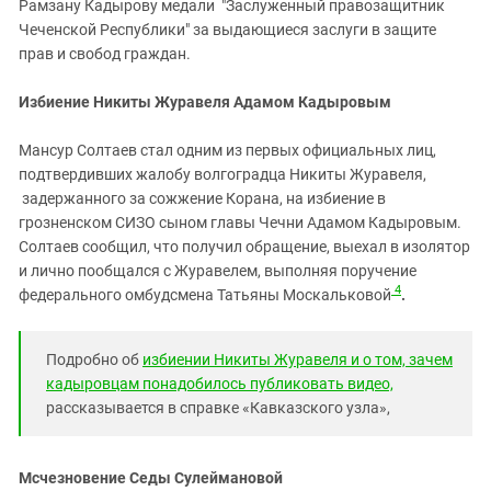
Рамзану Кадырову медали "Заслуженный правозащитник
Чеченской Республики" за выдающиеся заслуги в защите
прав и свобод граждан.
Избиение Никиты Журавеля Адамом Кадыровым
Мансур Солтаев стал одним из первых официальных лиц,
подтвердивших жалобу волгоградца Никиты Журавеля,
задержанного за сожжение Корана, на избиение в
грозненском СИЗО сыном главы Чечни Адамом Кадыровым.
Солтаев сообщил, что получил обращение, выехал в изолятор
и лично пообщался с Журавелем, выполняя поручение
4
федерального омбудсмена Татьяны Москальковой
.
Подробно об
избиении Никиты Журавеля и о том, зачем
кадыровцам понадобилось публиковать видео,
рассказывается в справке «Кавказского узла»,
Мсчезновение Седы Сулеймановой