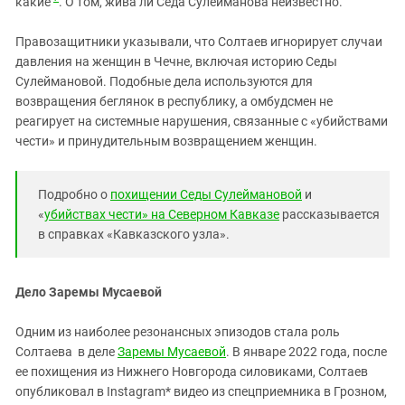
какие
. О том, жива ли Седа Сулейманова неизвестно.
Правозащитники указывали, что Солтаев игнорирует случаи
давления на женщин в Чечне, включая историю Седы
Сулеймановой. Подобные дела используются для
возвращения беглянок в республику, а омбудсмен не
реагирует на системные нарушения, связанные с «убийствами
чести» и принудительным возвращением женщин.
Подробно о
похищении Седы Сулеймановой
и
«
убийствах чести» на Северном Кавказе
рассказывается
в справках «Кавказского узла».
Дело Заремы Мусаевой
Одним из наиболее резонансных эпизодов стала роль
Солтаева в деле
Заремы Мусаевой
. В январе 2022 года, после
ее похищения из Нижнего Новгорода силовиками, Солтаев
опубликовал в Instagram* видео из спецприемника в Грозном,