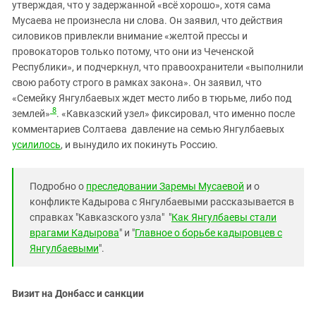
утверждая, что у задержанной «всё хорошо», хотя сама
Мусаева не произнесла ни слова. Он заявил, что действия
силовиков привлекли внимание «желтой прессы и
провокаторов только потому, что они из Чеченской
Республики», и подчеркнул, что правоохранители «выполнили
свою работу строго в рамках закона». Он заявил, что
«Семейку Янгулбаевых ждет место либо в тюрьме, либо под
8
землей»
. «Кавказский узел» фиксировал, что именно после
комментариев Солтаева давление на семью Янгулбаевых
усилилось
, и вынудило их покинуть Россию.
Подробно о
преследовании Заремы Мусаевой
и о
конфликте Кадырова с Янгулбаевыми рассказывается в
справках "Кавказского узла" "
Как Янгулбаевы стали
врагами Кадырова
" и "
Главное о борьбе кадыровцев с
Янгулбаевыми
".
Визит на Донбасс и санкции