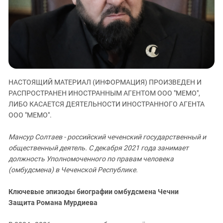
ЗАСТАВЛЯЕТ
Дагестан
КАВКАЗ ЗА ПАЛЕСТИНУ
Ингушетия
ИНАКОМЫСЛИЕ В ЧЕЧНЕ
Кабардино-Балкария
ПРЕСЛЕДОВАНИЕ АКТИВИСТОВ
МОБИЛИЗАЦИЯ И ПРОТЕСТЫ
Калмыкия
Карачаево-Черкесия
НАСТОЯЩИЙ МАТЕРИАЛ (ИНФОРМАЦИЯ) ПРОИЗВЕДЕН И
Краснодарский край
РАСПРОСТРАНЕН ИНОСТРАННЫМ АГЕНТОМ ООО "МЕМО",
Нагорный Карабах
ЛИБО КАСАЕТСЯ ДЕЯТЕЛЬНОСТИ ИНОСТРАННОГО АГЕНТА
ООО "МЕМО".
Российская Федерация
Ростовская область
Мансур Солтаев - российский чеченский государственный и
Северная Осетия - Алания
общественный деятель. С декабря 2021 года занимает
должность Уполномоченного по правам человека
СКФО
(омбудсмена) в Чеченской Республике.
Ставропольский край
Ключевые эпизоды биографии омбудсмена Чечни
Чечня
Защита Романа Мурдиева
Южная Осетия