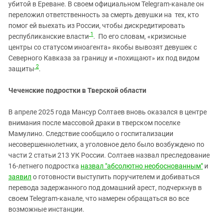
убитой в Ереване. В своем официальном Telegram‑канале он
переложил ответственность за смерть девушки на тех, кто
помог ей выехать из России, чтобы дискредитировать
1
республиканские власти
. По его словам, «кризисные
центры со статусом иноагента» якобы вывозят девушек с
Северного Кавказа за границу и «похищают» их под видом
2
защиты
.
Чеченские подростки в Тверской области
В апреле 2025 года Мансур Солтаев вновь оказался в центре
внимания после массовой драки в тверском поселке
Мамулино. Следствие сообщило о госпитализации
несовершеннолетних, а уголовное дело было возбуждено по
части 2 статьи 213 УК России. Солтаев назвал преследование
16‑летнего подростка
назвал "абсолютно необоснованным"
и
заявил
о готовности выступить поручителем и добиваться
перевода задержанного под домашний арест, подчеркнув в
своем Telegram‑канале, что намерен обращаться во все
возможные инстанции.