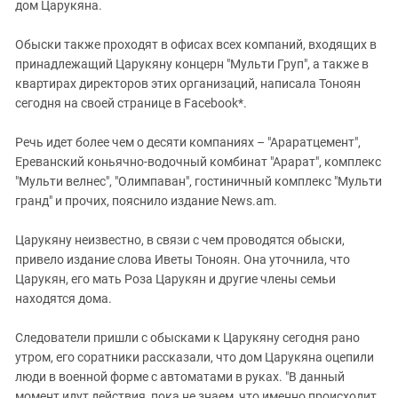
дом Царукяна.
Обыски также проходят в офисах всех компаний, входящих в
принадлежащий Царукяну концерн "Мульти Груп", а также в
квартирах директоров этих организаций, написала Тоноян
сегодня на своей странице в Facebook*.
Речь идет более чем о десяти компаниях – "Араратцемент",
Ереванский коньячно-водочный комбинат "Арарат", комплекс
"Мульти велнес", "Олимпаван", гостиничный комплекс "Мульти
гранд" и прочих, пояснило издание News.am.
Царукяну неизвестно, в связи с чем проводятся обыски,
привело издание слова Иветы Тоноян. Она уточнила, что
Царукян, его мать Роза Царукян и другие члены семьи
находятся дома.
Следователи пришли с обысками к Царукяну сегодня рано
утром, его соратники рассказали, что дом Царукяна оцепили
люди в военной форме с автоматами в руках. "В данный
момент идут действия, пока не знаем, что именно происходит,