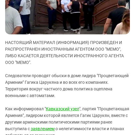
ЗАСТАВЛЯЕТ
Дагестан
КАВКАЗ ЗА ПАЛЕСТИНУ
Ингушетия
ИНАКОМЫСЛИЕ В ЧЕЧНЕ
Кабардино-Балкария
ПРЕСЛЕДОВАНИЕ АКТИВИСТОВ
МОБИЛИЗАЦИЯ И ПРОТЕСТЫ
Калмыкия
НАСТОЯЩИЙ МАТЕРИАЛ (ИНФОРМАЦИЯ) ПРОИЗВЕДЕН И
Карачаево-Черкесия
РАСПРОСТРАНЕН ИНОСТРАННЫМ АГЕНТОМ ООО "МЕМО",
Краснодарский край
ЛИБО КАСАЕТСЯ ДЕЯТЕЛЬНОСТИ ИНОСТРАННОГО АГЕНТА
Нагорный Карабах
ООО "МЕМО".
Российская Федерация
Следователи проводят обыски в доме лидера "Процветающей
Ростовская область
Армении" Гагика Царукяна и во всех его компаниях.
Территория вокруг частного дома политика оцеплена
Северная Осетия - Алания
военными с автоматами.
СКФО
Ставропольский край
Как информировал "
Кавказский узел
", партия "Процветающая
Армения", лидером которой является Гагик Царукян, вместе с
Чечня
другими армянскими политическими партиями ранее
Южная Осетия
выступила с
заявлением
о нелегитимности власти и планах