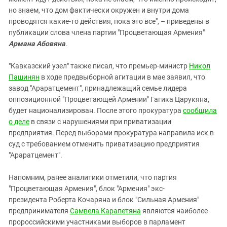
но знаем, что дом фактически окружен и внутри дома
проводятся какие-то действия, пока это все", – приведены в
публикации слова члена партии "Процветающая Армения"
Армана Абовяна
.
"Кавказский узел" также писал, что премьер-министр
Никол
Пашинян
в ходе предвыборной агитации в мае заявил, что
завод "Араратцемент", принадлежащий семье лидера
оппозиционной "Процветающей Армении" Гагика Царукяна,
будет национализирован. После этого прокуратура
сообщила
о деле
в связи с нарушениями при приватизации
предприятия. Перед выборами прокуратура направила иск в
суд с требованием отменить приватизацию предприятия
"Араратцемент".
Напомним, ранее аналитики отметили, что партия
"Процветающая Армения", блок "Армения" экс-
президента Роберта Кочаряна и блок "Сильная Армения"
предпринимателя
Самвела Карапетяна
являются наиболее
пророссийскими участниками выборов в парламент