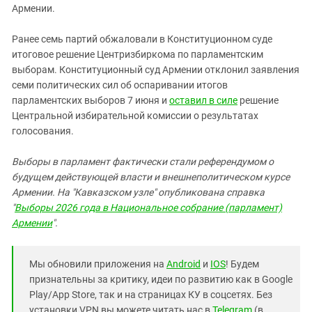
Армении.
Ранее семь партий обжаловали в Конституционном суде
итоговое решение Центризбиркома по парламентским
выборам. Конституционный суд Армении отклонил заявления
семи политических сил об оспаривании итогов
парламентских выборов 7 июня и
оставил в силе
решение
Центральной избирательной комиссии о результатах
голосования.
Выборы в парламент фактически стали референдумом о
будущем действующей власти и внешнеполитическом курсе
Армении. На "Кавказском узле" опубликована справка
"
Выборы 2026 года в Национальное собрание (парламент)
Армении
".
Мы обновили приложения на
Android
и
IOS
! Будем
признательны за критику, идеи по развитию как в Google
Play/App Store, так и на страницах КУ в соцсетях. Без
установки VPN вы можете читать нас в
Telegram
(в