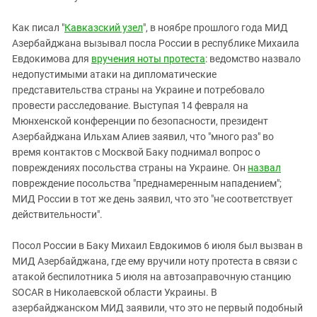
Южный Кавказ
ЮФО
Как писал "
Кавказский узел
", в ноябре прошлого года МИД
Азербайджана вызывал посла России в республике Михаила
Евдокимова для
вручения ноты протеста
: ведомство назвало
недопустимыми атаки на дипломатические
представительства страны на Украине и потребовало
провести расследование. Выступая 14 февраля на
Мюнхенской конференции по безопасности, президент
Азербайджана Ильхам Алиев заявил, что "много раз" во
время контактов с Москвой Баку поднимал вопрос о
повреждениях посольства страны на Украине. Он
назвал
повреждение посольства "преднамеренным нападением";
МИД России в тот же день заявил, что это "не соответствует
действительности".
Посол России в Баку Михаил Евдокимов 6 июля был вызван в
МИД Азербайджана, где ему вручили ноту протеста в связи с
атакой беспилотника 5 июля на автозаправочную станцию
SOCAR в Николаевской области Украины. В
азербайджанском МИД заявили, что это не первый подобный