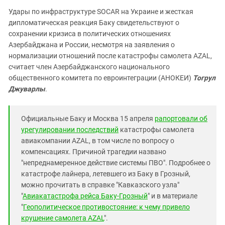
Удары по инфраструктуре SOCAR на Украине и жесткая
дипломатическая реакция Баку свидетельствуют о
сохранении кризиса в политических отношениях
Азербайджана и России, несмотря на заявления о
нормализации отношений после катастрофы самолета AZAL,
считает член Азербайджанского национального
общественного комитета по евроинтеграции (АНОКЕИ)
Тогрул
Джуварлы
.
Официальные Баку и Москва 15 апреля
рапортовали об
урегулировании последствий
катастрофы самолета
авиакомпании AZAL, в том числе по вопросу о
компенсациях. Причиной трагедии названо
"непреднамеренное действие системы ПВО". Подробнее о
катастрофе лайнера, летевшего из Баку в Грозный,
можно прочитать в справке "Кавказского узла"
"
Авиакатастрофа рейса Баку-Грозный
" и в материале
"
Геополитическое противостояние: к чему привело
крушение самолета АZAL
".