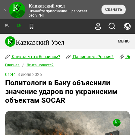
Кавказский узел
НОВОСТИ
×
Скачать
Скачайте приложение — работает
без VPN!
ЛЕНТА НОВОСТЕЙ
ТЕМЫ
ХРОНИКИ
RU
EN
ПРАВА ЧЕЛОВЕКА
ДАЙДЖЕСТ СМИ
ТРЕНДЫ
ПРЕСТУПНОСТЬ
АНОНСЫ СОБЫТИЙ
Кавказский Узел
МЕНЮ
КАВКАЗ: ЧТО С БЕНЗИНОМ?
КУЛЬТУРА
АНАЛИТИКА
ПАШИНЯН VS РОССИЯ?
КОНФЛИКТЫ
СТАТЬИ
Кавказ: что с бензином?
ЧЕРКЕССКИЙ ВОПРОС
Пашинян vs Россия?
Экок
ПОЛИТИКА
ЭНЦИКЛОПЕДИЯ
ДОКЛАДЫ
МИФЫ И ПРАВДА О ПОБЕДЕ
ОБЩЕСТВО
Главная
Абхазия
/
Лента новостей
СПРАВОЧНИК
ПУБЛИЦИСТИКА
СТАЛИНСКИЕ ДЕПОРТАЦИИ
ПРИРОДА И ЭКОЛОГИЯ
ФОРУМ
01:44,
8 июля 2026
Аджария
ПЕРСОНАЛИИ
ИНТЕРВЬЮ
ЭКОКАТАСТРОФА НА КУБАНИ
ПРОИСШЕСТВИЯ
Политологи в Баку объяснили
КНИЖНАЯ ПОЛКА
Адыгея
СЕВЕРНЫЙ КАВКАЗ - СТАТИСТИКА
НАВОДНЕНИЕ НА СЕВЕРНОМ КАВКАЗЕ
БЛОГИ
ЭКОНОМИКА
ЖЕРТВ
значение ударов по украинским
НОРМАТИВНЫЕ АКТЫ
КРУШЕНИЕ СВЯЗЕЙ БАКУ И МОСКВЫ
Азербайджан
ТУРИЗМ
ДОКУМЕНТЫ ОРГАНИЗАЦИЙ
объектам SOCAR
ВИДЕО
ИРАН: ВОЙНА РЯДОМ
Армения
ПОЛИТКОВСКАЯ И ЭСТЕМИРОВА
Астраханская область
ФОТОАЛЬБОМЫ
БОРЬБА КАДЫРОВА С
ЯНГУЛБАЕВЫМИ
Волгоградская область
ГРУЗИЯ: ПРОТЕСТЫ ПОСЛЕ ВЫБОРОВ
ПОГОДА
Грузия
КОГО КАВКАЗ ИЗВИНЯТЬСЯ