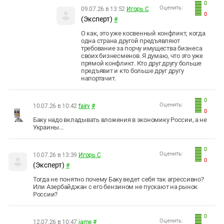
0
Оценить:
09.07.26 в 13:52
Игорь С
0
(Эксперт)
#
О как, это уже косвенный конфликт, когда
одна страна другой предъявляют
требование за порчу имущества бизнеса
своих бизнесменов. Я думаю, что это уже
прямой конфликт. Кто друг другу больше
предъявит и кто больше друг другу
напортачит.
0
Оценить:
10.07.26 в 10:42
fairy
#
0
Баку надо вкладывать вложения в экономику России, а не
Украины...
0
Оценить:
10.07.26 в 13:39
Игорь С
0
(Эксперт)
#
Тогда не понятно почему Баку ведет себя так агрессивно?
Или Азербайджан с его бензином не пускают на рынок
России?
0
Оценить:
12.07.26 в 10:47
jame
#