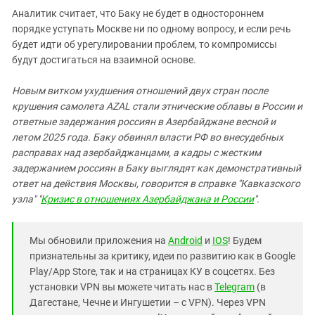
Аналитик считает, что Баку не будет в одностороннем
порядке уступать Москве ни по одному вопросу, и если речь
будет идти об урегулировании проблем, то компромиссы
будут достигаться на взаимной основе.
Новым витком ухудшения отношений двух стран после
крушения самолета AZAL стали этнические облавы в России и
ответные задержания россиян в Азербайджане весной и
летом 2025 года. Баку обвинял власти РФ во внесудебных
расправах над азербайджанцами, а кадры с жестким
задержанием россиян в Баку выглядят как демонстративный
ответ на действия Москвы, говорится в справке "Кавказского
узла" "
Кризис в отношениях Азербайджана и России
".
Мы обновили приложения на
Android
и
IOS
! Будем
признательны за критику, идеи по развитию как в Google
Play/App Store, так и на страницах КУ в соцсетях. Без
установки VPN вы можете читать нас в
Telegram
(в
Дагестане, Чечне и Ингушетии – с VPN). Через VPN