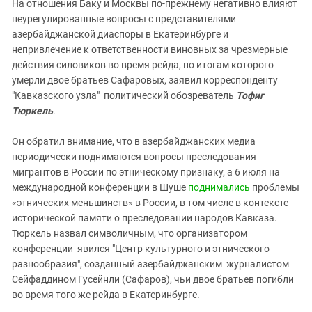
На отношения Баку и Москвы по-прежнему негативно влияют
неурегулированные вопросы с представителями
азербайджанской диаспоры в Екатеринбурге и
непривлечение к ответственности виновных за чрезмерные
действия силовиков во время рейда, по итогам которого
умерли двое братьев Сафаровых, заявил корреспонденту
"Кавказского узла" политический обозреватель
Тофиг
Тюркель
.
Он обратил внимание, что в азербайджанских медиа
периодически поднимаются вопросы преследования
мигрантов в России по этническому признаку, а 6 июля на
международной конференции в Шуше
поднимались
проблемы
«этнических меньшинств» в России, в том числе в контексте
исторической памяти о преследовании народов Кавказа.
Тюркель назвал символичным, что организатором
конференции явился "Центр культурного и этнического
разнообразия", созданный азербайджанским журналистом
Сейфаддином Гусейнли (Сафаров), чьи двое братьев погибли
во время того же рейда в Екатеринбурге.