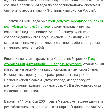
созыва в апреле 2004 года по пропорциональной системе и
был 3-м номером в партии "Истинных патриотов России".
11 сентября 2001 года был
убит депутат Народного собрания
республики Азнаур Суюнчев
, в криминальных кругах
известный под прозвищем "Афган". Азнаур Суюнчев и
сопровождавший его Расул Эркенов были найдены с
многочисленными ранениями в машине на обочине трассы
Невинномысск - Домбай.
Еще один депутат парламента Карачаево-Черкесии
Расул
Атабиев был убит 4 июня 2002 года в Черкесске
. Атабиев был
известный в республике как спортсмен и имел свой бизнес.
Неизвестные преступники расстреляли его на улице
Первомайской в самом центре города, неподалеку от
расположения здания прокуратуры, МВД и Верховного суда
Карачаево-Черкесии.
В ночь на 11 октября 2004 года в Черкесске на даче депутата
республиканского парламента от партии "Единая Россия" Али