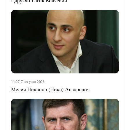
Царукян Гагик Коляевич
11:07, 7 августа 2026
Мелия Никанор (Ника) Анзорович