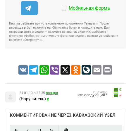
Мобильная форма
Кнопка работает при установленном приложении Telegram. После
перехода в бот, нажмите на «Запустить бота» и напишите нам. Для
отправки фото и видео — нажмите на значок скрепки, выберите
функцию «Файл», затем отметьте фото или видео в памяти устройства и
нажмите «Отправить».
VK
Telegram
WhatsApp
Viber
X
Odnoklassniki
LiveJournal
Email
Print
0
Оценить:
21.01.10 в 22:35
mor-gor
кто следующий?
2
(Нарушитель)
#
КОММЕНТИРОВАНИЕ ЧЕРЕЗ КАВКАЗСКИЙ УЗЕЛ