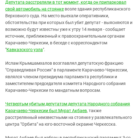
Южный Кавказ
Депутата расстреляли в тот момент, когда он припарковал
свой автомобиль на стоянке
возле здания республиканского
ЮФО
Верховного суда. На место выехали оперативники,
обстоятельства при которых был убит депутат - выясняются и
возможно будут известны уже к утру 14 января - сообщает
источник, приближенный к правоохранительным органам
Карачаево-Черкесии, в беседе с корреспондентом
"
Кавказского узла
".
Ислам Крымшамхалов возглавлял депутатскую фракцию
"Справедливая Россия" в парламенте Карачаево-Черкессии,
являлся членом президиума парламента республики и
заместителем председателя комитета Народного собрания
Карачаево-Черкесии по мандатным вопросам.
Четвертым убитым депутатом депутата Народного собрания
Карачаево-Черкесии был Мурат Акбаев
, также
расстрелянный неизвестными на стоянке у развлекательного
центра "Орбита" на юго-восточной окраине Черкесска.
Мурат Акбаев был избран в республиканский парламент 3-го