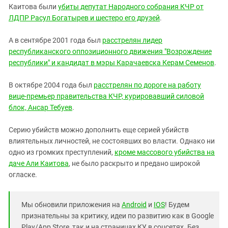
Каитова были
убиты депутат Народного собрания КЧР от
ЛДПР Расул Богатырев и шестеро его друзей
.
А в сентябре 2001 года был
расстрелян лидер
республиканского оппозиционного движения "Возрождение
республики" и кандидат в мэры Карачаевска Керам Семенов
.
В октябре 2004 года был
расстрелян по дороге на работу
вице-премьер правительства КЧР, курировавший силовой
блок, Ансар Тебуев
.
Серию убийств можно дополнить еще серией убийств
влиятельных личностей, не состоявших во власти. Однако ни
одно из громких преступлений,
кроме массового убийства на
даче Али Каитова
, не было раскрыто и предано широкой
огласке.
Мы обновили приложения на
Android
и
IOS
! Будем
признательны за критику, идеи по развитию как в Google
Play/App Store, так и на страницах КУ в соцсетях. Без