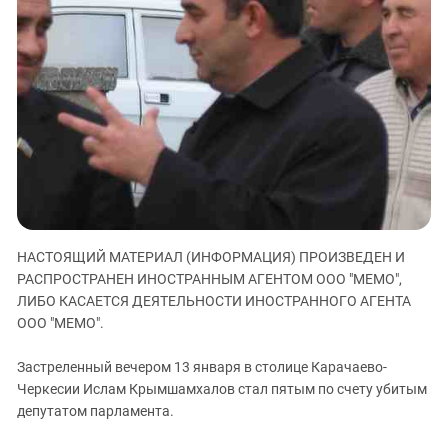
ЗАСТАВЛЯЕТ
Дагестан
КАВКАЗ ЗА ПАЛЕСТИНУ
Ингушетия
ИНАКОМЫСЛИЕ В ЧЕЧНЕ
Кабардино-Балкария
ПРЕСЛЕДОВАНИЕ АКТИВИСТОВ
МОБИЛИЗАЦИЯ И ПРОТЕСТЫ
Калмыкия
Карачаево-Черкесия
Краснодарский край
Нагорный Карабах
Российская Федерация
НАСТОЯЩИЙ МАТЕРИАЛ (ИНФОРМАЦИЯ) ПРОИЗВЕДЕН И
Ростовская область
РАСПРОСТРАНЕН ИНОСТРАННЫМ АГЕНТОМ ООО "МЕМО",
Северная Осетия - Алания
ЛИБО КАСАЕТСЯ ДЕЯТЕЛЬНОСТИ ИНОСТРАННОГО АГЕНТА
ООО "МЕМО".
СКФО
Ставропольский край
Застреленный вечером 13 января в столице Карачаево-
Чечня
Черкесии Ислам Крымшамхалов стал пятым по счету убитым
депутатом парламента.
Южная Осетия