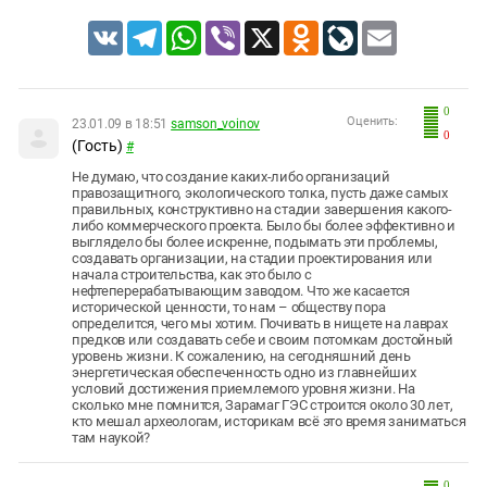
VK
Telegram
WhatsApp
Viber
X
Odnoklassniki
LiveJournal
Email
0
Оценить:
23.01.09 в 18:51
samson_voinov
0
(Гость)
#
Не думаю, что создание каких-либо организаций
правозащитного, экологического толка, пусть даже самых
правильных, конструктивно на стадии завершения какого-
либо коммерческого проекта. Было бы более эффективно и
выглядело бы более искренне, подымать эти проблемы,
создавать организации, на стадии проектирования или
начала строительства, как это было с
нефтеперерабатывающим заводом. Что же касается
исторической ценности, то нам – обществу пора
определится, чего мы хотим. Почивать в нищете на лаврах
предков или создавать себе и своим потомкам достойный
уровень жизни. К сожалению, на сегодняшний день
энергетическая обеспеченность одно из главнейших
условий достижения приемлемого уровня жизни. На
сколько мне помнится, Зарамаг ГЭС строится около 30 лет,
кто мешал археологам, историкам всё это время заниматься
там наукой?
0