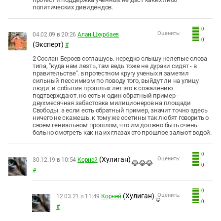
политических дивидендов.
0
Оценить:
04.02.09 в 20:26
Алан Цхурбаев
0
(Эксперт)
#
2 Сослан Бероев соглашусь. нередко слышу нелепые слова
типа, "куда нам лезть, там ведь тоже не дураки сидят - в
правительстве". в протестном кругу ученых я заметил
сильный пессимизм по поводу того, выйдут ли на улицу
люди. и события прошлых лет это к сожалению
подтверждают. но есть и один обратный пример -
двухмесячная забастовка милиционеров на площади
Свободы. а если есть обратный пример, значит точно здесь
ничего не скажешь. к тому же осетины так любят говорить о
своем гениальном прошлом, что им должно быть очень
больно смотреть как на их глазах это прошлое зальют водой.
0
(Хулиган)
Оценить:
30.12.19 в 10:54
Корней
😂😂😂
0
#
0
(Хулиган)
Оценить:
12.03.21 в 11:49
Корней
☺
0
#