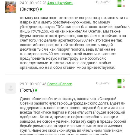
Оценить:
24.01.09 в 02:28
Алан Цхурбаев
0
(Эксперт)
#
не могу согласиться - это не есть вопрос того, почивать ли на
лаврах или иметь обеспеченную жизнь. по моему
убеждению, запуск ГЭС принесет благосостояние и прибыль
лишь РУСгидро, но никак не жителям Осетии. мы также
будем покупать электричество, как делаем это сейчас. а на
счет того, что делали архитекторы 30 лет - это тоже не так
важно. ибо вопрос главней это безопасность людей -
десятков тысяч, как говорят геологи. ведь платина не
планировалась 30 лет назад такой высоты. и главное
предупредить новую катастрофу, а не бороться с
последствиями. и в этом смысле создание любых
организацию на любой стадии мной приветствуется.
0
Оценить:
29.01.09 в 00:46
Сослан Бероев
0
(Гость)
#
Дальнейшие события покажут, насколько в Северной
Осетии развито чувство общегражданского долга. Будет ли
поддерживать население протест научной братии или как
всегда "политике партии и правительства" будет всеобщий
одобрямс.. Кстати, пример с нефтеперерабатывающим
заводом, не совсем удачен. Тогда эту карту в предвыборонй
борьбе разыгрывала одна из влиятельных политических
групп. Ныне же сколько нибудь влиятельным политикам
протест и поддержка ученных не даст каких либо