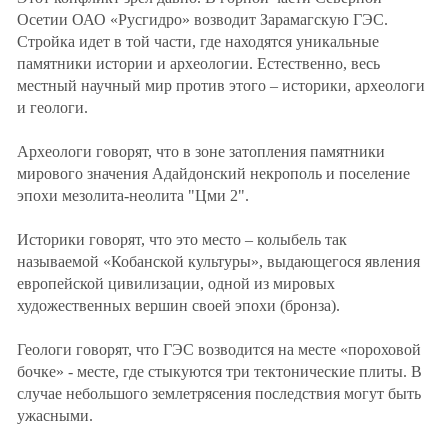
ЗАСТАВЛЯЕТ
Дагестан
Осетии ОАО «Русгидро» возводит Зарамагскую ГЭС.
КАВКАЗ ЗА ПАЛЕСТИНУ
Стройка идет в той части, где находятся уникальные
Ингушетия
ИНАКОМЫСЛИЕ В ЧЕЧНЕ
памятники истории и археологии. Естественно, весь
Кабардино-Балкария
ПРЕСЛЕДОВАНИЕ АКТИВИСТОВ
местный научный мир против этого – историки, археологи
МОБИЛИЗАЦИЯ И ПРОТЕСТЫ
и геологи.
Калмыкия
Карачаево-Черкесия
Археологи говорят, что в зоне затопления памятники
Краснодарский край
мирового значения Адайдонский некрополь и поселение
эпохи мезолита-неолита "Цми 2".
Нагорный Карабах
Российская Федерация
Историки говорят, что это место – колыбель так
называемой «Кобанской культуры», выдающегося явления
Ростовская область
европейской цивилизации, одной из мировых
Северная Осетия - Алания
художественных вершин своей эпохи (бронза).
СКФО
Геологи говорят, что ГЭС возводится на месте «пороховой
Ставропольский край
бочке» - месте, где стыкуются три тектонические плиты. В
Чечня
случае небольшого землетрясения последствия могут быть
ужасными.
Южная Осетия