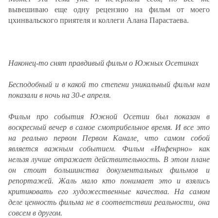
ЗАСТАВЛЯЕТ
Дагестан
вывешиваю еще одну рецензию на фильм от моего
КАВКАЗ ЗА ПАЛЕСТИНУ
цхинвальского приятеля и коллеги Алана Парастаева.
Ингушетия
ИНАКОМЫСЛИЕ В ЧЕЧНЕ
Кабардино-Балкария
ПРЕСЛЕДОВАНИЕ АКТИВИСТОВ
МОБИЛИЗАЦИЯ И ПРОТЕСТЫ
Калмыкия
Наконец-то снят правдивый фильм о Южных Осетинах
Карачаево-Черкесия
Краснодарский край
Бесподобный и в какой то степени уникальный фильм нам
показали в ночь на 30-е апреля.
Нагорный Карабах
Российская Федерация
Фильм про события Южной Осетии был показан в
воскресный вечер в самое смотрибельное время. И все это
Ростовская область
на реально первом Первом Канале, что самом собой
Северная Осетия - Алания
является важным событием. Фильм «Инфенрно» как
нельзя лучше отражает действительность. В этом плане
СКФО
он стоит большинства документальных фильмов и
Ставропольский край
репортажей. Жаль мало кто понимает это и взялись
Чечня
критиковать его художественные качества. На самом
деле ценность фильма не в соответствии реальности, она
Южная Осетия
совсем в другом.