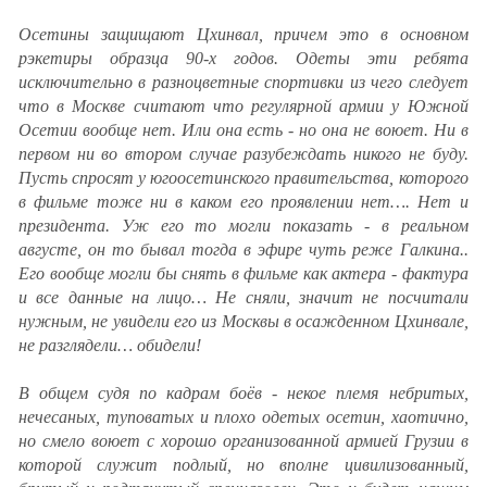
Осетины защищают Цхинвал, причем это в основном
рэкетиры образца 90-х годов. Одеты эти ребята
исключительно в разноцветные спортивки из чего следует
что в Москве считают что регулярной армии у Южной
Осетии вообще нет. Или она есть - но она не воюет. Ни в
первом ни во втором случае разубеждать никого не буду.
Пусть спросят у югоосетинского правительства, которого
в фильме тоже ни в каком его проявлении нет…. Нет и
президента. Уж его то могли показать - в реальном
августе, он то бывал тогда в эфире чуть реже Галкина..
Его вообще могли бы снять в фильме как актера - фактура
и все данные на лицо… Не сняли, значит не посчитали
нужным, не увидели его из Москвы в осажденном Цхинвале,
не разглядели… обидели!
В общем судя по кадрам боёв - некое племя небритых,
нечесаных, туповатых и плохо одетых осетин, хаотично,
но смело воюет с хорошо организованной армией Грузии в
которой служит подлый, но вполне цивилизованный,