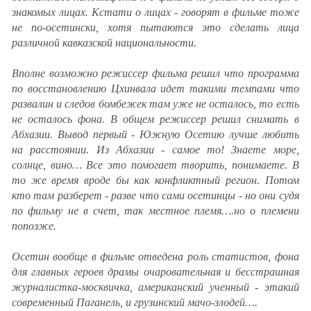
знакомых лицах. Кстати о лицах - говорят в фильме тоже
не по-осетински, хотя пытаются это сделать лица
различной кавказской национальности.
Вполне возможно режиссер фильма решил что программа
по восстановлению Цхинвала идет такими темпами что
развалин и следов бомбежек там уже не осталось, то есть
не осталось фона. В общем режиссер решил снимать в
Абхазии. Вывод первый - Южную Осетию лучше любить
на расстоянии. Из Абхазии - самое то! Знаете море,
солнце, вино… Все это помогает творить, понимаете. В
то же время вроде бы как конфликтный регион. Потом
кто там разберет - разве что сами осетинцы - но они судя
по фильму не в счет, так местное племя….но о племени
попозже.
Осетин вообще в фильме отведена роль статистов, фона
для главных героев драмы очаровательная и бесстрашная
журналистка-москвичка, американский ученный - этакий
современный Паганель, и грузинский мачо-злодей….