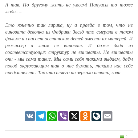
А так. По другому жить не умеем! Папуасы то тоже
люди…..
Это конечно так лирика, ну а правда в том, что не
виновата девочка из Фабрики Звезд что сыграла в таком
фильме и спасает осетинских детей вместо их матерей. И
режиссер в этом не виноват. И даже дяди из
соответствующих структур не виноваты. Не виноваты
они - мы сами такие. Мы сами себя такими выдаем, даём
повод окружающим так о нас думать, такими нас себе
представлять. Так что нечего на зеркало пенять, коли
VK
Telegram
WhatsApp
Viber
X
Odnoklassniki
LiveJournal
Email
0