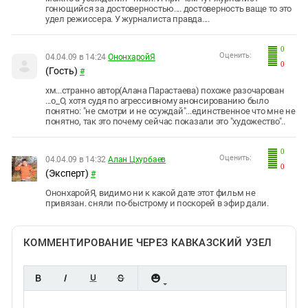
гонющийся за достоверностью.... достоверность ваще то это
удел режиссера. У журналиста правда....
0
Оценить:
04.04.09 в 14:24
ОнонхаройЯ
0
(Гость)
#
хм...странно автор(Алана Парастаева) похоже разочарован
...о_О, хотя судя по агрессивному анонсированию было
понятно: "не смотри и не осуждай"...единственное что мне не
понятно, так это почему сейчас показали это "художество"..
0
Оценить:
04.04.09 в 14:32
Алан Цхурбаев
0
(Эксперт)
#
ОнонхаройЯ, видимо ни к какой дате этот фильм не
привязан. сняли по-быстрому и поскорей в эфир дали.
КОММЕНТИРОВАНИЕ ЧЕРЕЗ КАВКАЗСКИЙ УЗЕЛ