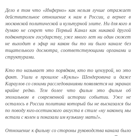
Южный Кавказ
Дело в том что «Инферно» как нельзя лучше отражает
ЮФО
действительное отношение к нам в России, а вернее в
московской политической и культурной элите. Ни для кого я
думаю не секрет что Первый Канал как никакой другой
подконтролен государству, уже много лет ни один сюжет
не выходит в эфир на каком бы то ни было канале без
тщательного досмотра, соответствующими органами и
структурами.
Кто то называет это порядком, кто то цензурой, но это
факт. Ушли в прошлое «Куклы» Шендеровича и даже
Караулов со своими расследованиями появляется на экранах
крайне редко. Тем более что фильм это фильм об
эпохальном в современной истории событии. Уже не
осталось в России политика который бы не высказался бы
по поводу юго-осетинского августа в стиле «ну наконец мы
встали с колен и показали им кузькину мать!».
Отношение к фильму со стороны руководства канала было