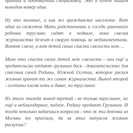
бритый и подтянутый спецназовец. Это и будет нашим
выводом номер один.
Ну это военные, а как же гражданское население. Вот
один из сюжетов Мать родственники и соседи раненного
ребенка трусливо сидят в подвале, пока смелая
журналистка бежит в скорую помощь за медикаментами.
Воюют смело, а вот детей своих спасти смелости нет….
Мало что спасти своих детей нет смелости - они ещё и
предательски отдают грузинам диск - доказательство для
спасения своей Родины, Южной Осетии, которое рискуя
жизнью хранит та же самая журналистка. Вывод второй
- осетины племя хоть и дикое, но трусливое.
Из этого эпизода вывод третий - не только трусливое, но
ещё и неблагодарное, подлое. Родину продают Грузинам. И
тогда невольно задаешься вопросом - что ж ты девочка из
Москвы то приехала, да за этих папуасов жизнью
рискуешь?