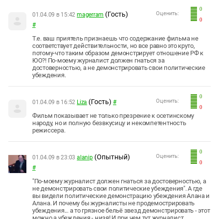
0
(Гость)
Оценить:
01.04.09 в 15:42
magerram
0
#
Т.е. ваш приятель признаешь что содержание фильма не
соответствует действительности, но все равно это круто,
потому-что таким образом демонстрирует отношение РФ к
ЮО?! По-моему журналист должен гнаться за
достоверностью, а не демонстрировать свои политические
убеждения.
0
(Гость)
Оценить:
01.04.09 в 16:52
Liza
#
0
Фильм показывает не только презрение к осетинскому
народу, но и полную безвкусицу и некомпетентность
режиссера.
0
(Опытный)
Оценить:
01.04.09 в 23:03
alanip
0
#
"По-моему журналист должен гнаться за достоверностью, а
не демонстрировать свои политические убеждения". А где
вы видели политические демонстрацию убеждения Алана и
Алана. И почему бы журналисты не продемострировать
убеждения... а то грязное бельё звезд демонстрировать - этот
можно а убеждения - низя! И при чем тут журналист