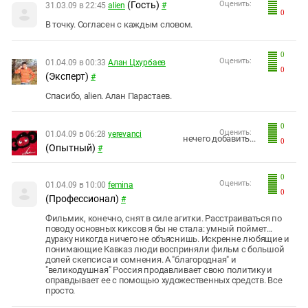
(Гость)
Оценить:
31.03.09 в 22:45
alien
#
0
В точку. Согласен с каждым словом.
0
Оценить:
01.04.09 в 00:33
Алан Цхурбаев
0
(Эксперт)
#
Спасибо, alien. Алан Парастаев.
0
Оценить:
01.04.09 в 06:28
yerevanci
нечего добавить...
0
(Опытный)
#
0
Оценить:
01.04.09 в 10:00
femina
0
(Профессионал)
#
Фильмик, конечно, снят в силе агитки. Расстраиваться по
поводу основных киксов я бы не стала: умный поймет...
дураку никогда ничего не объяснишь. Искренне любящие и
понимающие Кавказ люди восприняли фильм с большой
долей скепсиса и сомнения. А "благородная" и
"великодушная" Россия продавливает свою политику и
оправдывает ее с помощью художественных средств. Все
просто.