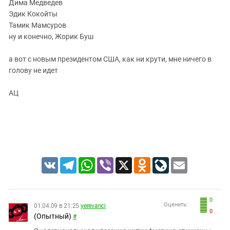
Южный Кавказ
Дима Медведев
Эдик Кокойты
ЮФО
Тамик Мамсуров
ну и конечно, Жорик Буш
а вот с новым президентом США, как ни крути, мне ничего в
голову не идет
АЦ
VK
Telegram
WhatsApp
Viber
X
Odnoklassniki
LiveJournal
Email
0
Оценить:
01.04.09 в 21:25
yerevanci
0
(Опытный)
#