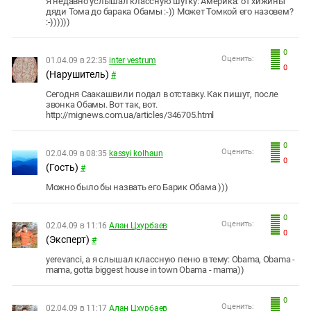
Я недавно услышал классную шутку: Америка: от хижины
дяди Тома до барака Обамы :-)) Может Томкой его назовем?
:-))))))
0
Оценить:
01.04.09 в 22:35
inter vestrum
0
(Нарушитель)
#
Сегодня Саакашвили подал в отставку. Как пишут, после
звонка Обамы. Вот так, вот.
http://mignews.com.ua/articles/346705.html
0
Оценить:
02.04.09 в 08:35
kassyi kolhaun
0
(Гость)
#
Можно было бы назвать его Барик Обама )))
0
Оценить:
02.04.09 в 11:16
Алан Цхурбаев
0
(Эксперт)
#
yerevanci, а я слышал классную пеню в тему: Obama, Obama -
mama, gotta biggest house in town Obama - mama))
0
Оценить:
02.04.09 в 11:17
Алан Цхурбаев