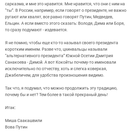
ЗАСТАВЛЯЕТ
сарказма, и мне это нравится. Мне нравится, что они с ним на
Дагестан
КАВКАЗ ЗА ПАЛЕСТИНУ
“ты”. В России, например, если говорят о президенте, не важно
Ингушетия
ИНАКОМЫСЛИЕ В ЧЕЧНЕ
ругают или хвалят, все равно говорят Путин, Медведев,
Ельцин. А если вместо этого сказать: Володя, Дима или Боря,
Кабардино-Балкария
ПРЕСЛЕДОВАНИЕ АКТИВИСТОВ
то сразу подумают - издевается.
МОБИЛИЗАЦИЯ И ПРОТЕСТЫ
Калмыкия
Карачаево-Черкесия
Я не помню, чтобы еще кто-то называл своего президента
коротким именем. Разве что, цхинвальцы называли
Краснодарский край
“альтернативного президента” Южной Осетии Дмитрия
Нагорный Карабах
Санакоева - Димой. А вот Кокойты почему-то именовали
исключительно по отчеству, хоть и слегка коверкая,
Российская Федерация
Джабеличем, для удобства произношения видимо.
Ростовская область
Северная Осетия - Алания
Так что, я подумал, что можно продолжить эту традицию,
почему бы и нет? Тем более в такой прекраный день!
СКФО
Ставропольский край
Итак:
Чечня
Миша Саакашвили
Южная Осетия
Вова Путин