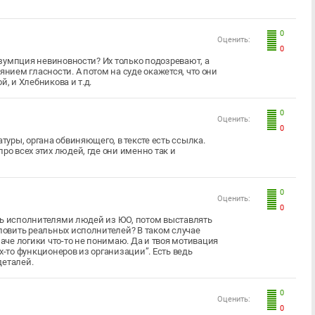
0
Оценить:
0
резумпция невиновности? Их только подозревают, а
янием гласности. А потом на суде окажется, что они
, и Хлебникова и т.д.
0
Оценить:
0
туры, органа обвиняющего, в тексте есть ссылка.
ро всех этих людей, где они именно так и
0
Оценить:
0
рать исполнителями людей из ЮО, потом выставлять
 ловить реальных исполнителей? В таком случае
че логики что-то не понимаю. Да и твоя мотивация
х-то функционеров из организации”. Есть ведь
деталей.
0
Оценить:
0