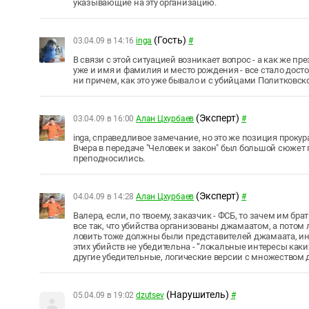
указывающие на эту организацию.
(Гость)
03.04.09 в 14:16
inga
#
В связи с этой ситуацией возникает вопрос - а как же п
уже и имя и фамилия и место рождения - все стало досто
ни причем, как это уже бывало и с убийцами Политковской
(Эксперт)
03.04.09 в 16:00
Алан Цхурбаев
#
inga, справедливое замечание, но это же позиция прокура
Вчера в передаче "Человек и закон" был большой сюжет п
преподносились.
(Эксперт)
04.04.09 в 14:28
Алан Цхурбаев
#
Валера, если, по твоему, заказчик - ФСБ, то зачем им б
все так, что убийства организованы джамаатом, а потом
ловить тоже должны были представителей джамаата, ина
этих убийств не убедительна - “локальные интересы каки
другие убедительные, логические версии с множеством 
(Нарушитель)
05.04.09 в 19:02
dzutsev
#