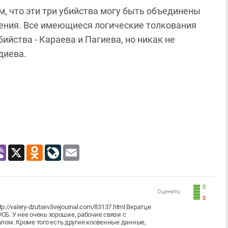
м, что эти три убийства могу быть объединены
ления. Все имеющиеся логические толкования
ийства - Караева и Пагиева, но никак не
диева.
atsApp
Viber
X
Odnoklassniki
LiveJournal
Email
0
Оценить:
0
//valery-dzutsev.livejournal.com/83137.html Вкратце
СБ. У нее очень хорошие, рабочие связи с
лом. Кроме того есть другие косвенные данные,