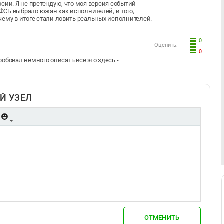
сии. Я не претендую, что моя версия событий
 ФСБ выбрало южан как исполнителей, и того,
чему в итоге стали ловить реальных исполнителей.
0
Оценить:
0
опробовал немного описать все это здесь -
Й УЗЕЛ
ОТМЕНИТЬ