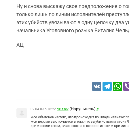
Ну и снова выскажу свое предположение о то
только лишь по линии исполнителей преступ
этих убийств увязывают в одну цепочку два уб
начальника Уголовного розыка Виталия Чель
АЦ
VK
Telegram
Wh
(Нарушитель)
02.04.09 в 18:22
dzutsev
#
мое объяснение того, что происходит во Владикавказе: http:
моя версия заключается в том, что за убийствами стоит Ф
криминалитетом, в частности, с югоосетинским кримина