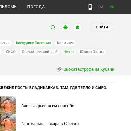
ЛЬБОМЫ
ПОГОДА
RU
EN
ВОЙТИ
шетия
Кабардино-Балкария
Калмыкия
СКФО
Ставропольский край
Чечня
Южная Осетия
Экокатастрофа на Кубани
СВЕЖИЕ ПОСТЫ ВЛАДИКАВКАЗ. ТАМ, ГДЕ ТЕПЛО И СЫРО.
блог закрыт. всем спасибо.
"аномальная" жара в Осетии