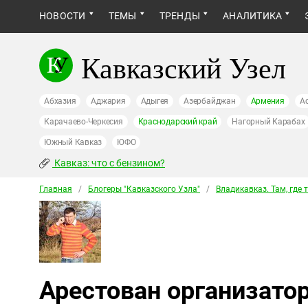
НОВОСТИ
ТЕМЫ
ТРЕНДЫ
АНАЛИТИКА
Кавказский Узел
Абхазия
Аджария
Адыгея
Азербайджан
Армения
А
Карачаево-Черкесия
Краснодарский край
Нагорный Карабах
Южный Кавказ
ЮФО
Кавказ: что с бензином?
Главная
/
Блогеры "Кавказского Узла"
/
Владикавказ. Там, где 
Арестован организато