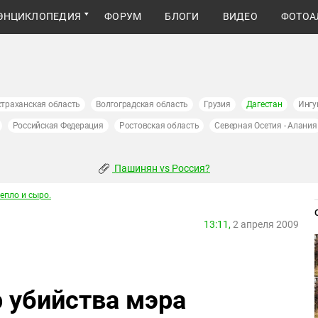
ЭНЦИКЛОПЕДИЯ
ФОРУМ
БЛОГИ
ВИДЕО
ФОТОА
страханская область
Волгоградская область
Грузия
Дагестан
Ингу
Российская Федерация
Ростовская область
Северная Осетия - Алания
Пашинян vs Россия?
тепло и сыро.
13:11,
2 апреля 2009
р убийства мэра