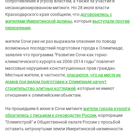
сопротивление и угрозу властям, а также за участие в
несанкционированном митинге. Но 28 июля власти
Краснодарского края сообщили, что
договорились с
жителями Имеретинской долины
, которые
выступали против
переселения
.
жители Сочи уже не раз выражали опасения по поводу
возможных последствий подготовки города к Олимпиаде,
заявляя что программа "Развитие Сочи как горно-
климатического курорта на 2006-2014 годы" повлечет
массовые нарушения конституционных прав граждан.
Местные жители, в частности,
опасаются, что на месте их
домов под видом подготовки к Олимпиаде начнут
строительство элитных коттеджей
, которые не имеют
отношения к олимпийским объектам.
На прошедшем 6 июня в Сочи митинге
жители города-курорта
обратились с письмом к руководству России
, корпорации
"Олимпстрой" и Общественной палате России с просьбой
оставить нетронутыми земли Имеретинской низменности.