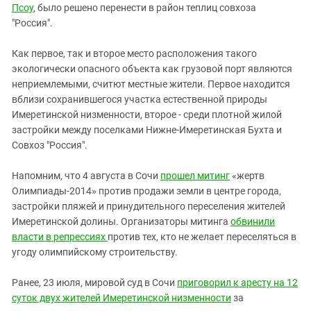
Псоу
, было решено перенести в район теплиц совхоза
"Россия".
Как первое, так и второе место расположения такого
экологически опасного объекта как грузовой порт являются
неприемлемыми, считют местные жители. Первое находится
вблизи сохранившегося участка естественной природы
Имеретинской низменности, второе - среди плотной жилой
застройки между поселками Нижне-Имеретинская Бухта и
Совхоз "Россия".
Напомним, что 4 августа в Сочи
прошел митинг
«жертв
Олимпиады-2014» против продажи земли в центре города,
застройки пляжей и принудительного переселения жителей
Имеретинской долины. Организаторы митинга
обвинили
власти в репрессиях
против тех, кто не желает переселяться в
угоду олимпийскому строительству.
Ранее, 23 июля, мировой суд в Сочи
приговорил к аресту на 12
суток двух жителей Имеретинской низменности
за