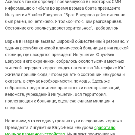
Южный Кавказ
Ахильгов также опроверг появившуюся в некоторых СМИ
информацию о гибели во время взрыва брата президента
ЮФО
Ингушетии Увайса Евкурова. "Брат Евкурова действительно
был ранен, но нетяжело. Я только что с ним разговаривал.
Состояние его вполне удовлетворительное", - добавил он.
Взрыв в Назрани вызвал широкий общественный резонанс. У
здания республиканской клинической больницы в ингушской
столице, где находятся президент Ингушетии Юнус-Бек
Евкуров и его охранники, собралось около тысячи местных
жителей, передает корреспондент агентства "Интерфакс-Юг".
Жители пришли сюда, чтобы узнать о состоянии Евкурова и
оказать, в случае необходимости, помощь. Здесь же
собрались представители практически всех организаций,
ведомств, учреждений Ингушетии. Вся территория,
прилегающая к больнице, оцеплена силами милиции и
спецназа.
Напомним, что сегодня утром на пути следования кортежа
Президента Ингушетии Юнус-Бека Евкурова
сработало
мощное взрывное устройство
. Инцидент произошел на