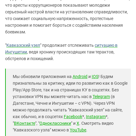
что аресты коррупционеров показывают молодежи
серьезный настрой власти на установление справедливости,
что снижает социальную напряженность, протестные
настроения и помогает бороться с содействием населения
боевикам.
"
Кавказский узел
" продолжает отслеживать
ситуацию в
Ингушетии
, ведя хронику происходящих там терактов,
обстрелов и похищений.
Мы обновили приложения на
Android
и
IOS
! Будем
признательны за критику, идеи по развитию как в Google
Play/App Store, так и на страницах КУ в соцсетях. Без
установки VPN вы можете читать нас в
Telegram
(в
Дагестане, Чечне и Ингушетии – с VPN). Через VPN
можно продолжать читать "Кавказский узел" на сайте,
как обычно, и в соцсетях
Facebook
*,
Instagram
*,
"
ВКонтакте
", "
Одноклассники
" и
X
. Смотреть видео
"Кавказского узла" можно в
YouTube
.