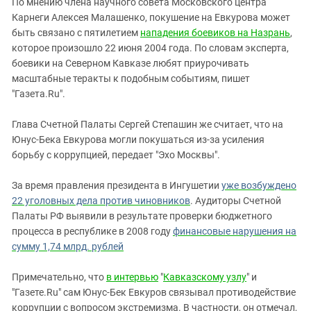
По мнению члена научного совета Московского центра
Карнеги Алексея Малашенко, покушение на Евкурова может
быть связано с пятилетием
нападения боевиков на Назрань
,
которое произошло 22 июня 2004 года. По словам эксперта,
боевики на Северном Кавказе любят приурочивать
масштабные теракты к подобным событиям, пишет
"Газета.Ru".
Глава Счетной Палаты Сергей Степашин же считает, что на
Юнус-Бека Евкурова могли покушаться из-за усиления
борьбу с коррупцией, передает "Эхо Москвы".
За время правления президента в Ингушетии
уже возбуждено
22 уголовных дела против чиновников
. Аудиторы Счетной
Палаты РФ выявили в результате проверки бюджетного
процесса в республике в 2008 году
финансовые нарушения на
сумму 1,74 млрд. рублей
Примечательно, что
в интервью
"
Кавказскому узлу
" и
"Газете.Ru" сам Юнус-Бек Евкуров связывал противодействие
коррупции с вопросом экстремизма. В частности, он отмечал,