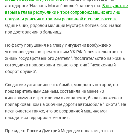
автодороге "Назрань-Магас" около 9 часов утра.
В результате
взрыва глава республики и трое сопровождавших его лиц
получили ранения и травмы различной степени тяжести
.
Один из них, рядовой милиции Мустафа Котиев, скончался
при доставлении в больницу.
По факту покушения на главу Ингушетии возбуждено
уголовное дело по трем статьям УК РФ: "посягательство на
жизнь государственного деятеля", "посягательство на жизнь
сотрудника правоохранительного органа", "незаконный
оборот оружия".
Следствие установило, что бомба, мощность которой, по
предварительным данным, составила не менее 70
килограммов в тротиловом эквиваленте, была заложена в
припаркованном на обочине дороги автомобиле "Тойота". Не
исключается также, что во взорванной машине мог
находиться террорист-смертник.
Президент России Дмитрий Медведев полагает, что за