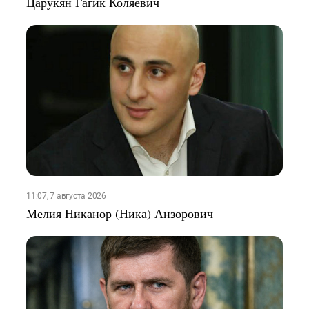
Царукян Гагик Коляевич
11:07, 7 августа 2026
Мелия Никанор (Ника) Анзорович