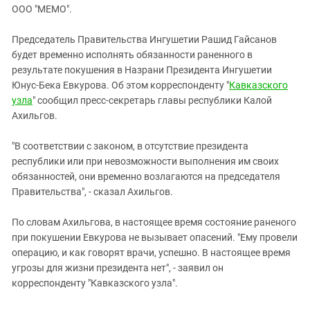
ЗАСТАВЛЯЕТ
ООО "МЕМО".
Дагестан
КАВКАЗ ЗА ПАЛЕСТИНУ
Ингушетия
ИНАКОМЫСЛИЕ В ЧЕЧНЕ
Председатель Правительства Ингушетии Рашид Гайсанов
будет временно исполнять обязанности раненного в
Кабардино-Балкария
ПРЕСЛЕДОВАНИЕ АКТИВИСТОВ
результате покушения в Назрани Президента Ингушетии
МОБИЛИЗАЦИЯ И ПРОТЕСТЫ
Калмыкия
Юнус-Бека Евкурова. Об этом корреспонденту "
Кавказского
Карачаево-Черкесия
узла
" сообщил пресс-секретарь главы республики Калой
Ахильгов.
Краснодарский край
Нагорный Карабах
"В соответствии с законом, в отсутствие президента
республики или при невозможности выполнения им своих
Российская Федерация
обязанностей, они временно возлагаются на председателя
Ростовская область
Правительства", - сказал Ахильгов.
Северная Осетия - Алания
По словам Ахильгова, в настоящее время состояние раненого
СКФО
при покушении Евкурова не вызывает опасений. "Ему провели
Ставропольский край
операцию, и как говорят врачи, успешно. В настоящее время
угрозы для жизни президента нет", - заявил он
Чечня
корреспонденту "Кавказского узла".
Южная Осетия