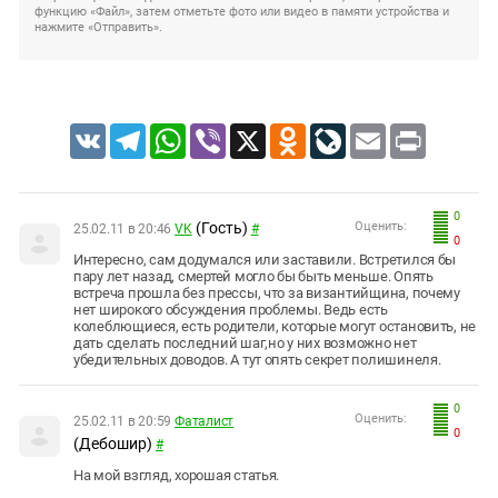
функцию «Файл», затем отметьте фото или видео в памяти устройства и
нажмите «Отправить».
VK
Telegram
WhatsApp
Viber
X
Odnoklassniki
LiveJournal
Email
Print
0
(Гость)
Оценить:
25.02.11 в 20:46
VK
#
0
Интересно, сам додумался или заставили. Встретился бы
пару лет назад, смертей могло бы быть меньше. Опять
встреча прошла без прессы, что за византийщина, почему
нет широкого обсуждения проблемы. Ведь есть
колеблющиеся, есть родители, которые могут остановить, не
дать сделать последний шаг,но у них возможно нет
убедительных доводов. А тут опять секрет полишинеля.
0
Оценить:
25.02.11 в 20:59
Фаталист
0
(Дебошир)
#
На мой взгляд, хорошая статья.