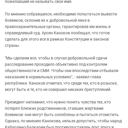
Южный Кавказ
пожелавший не называть свое имя.
ЮФО
По мнению собравшихся, необходимо попытаться вывести
боевиков, склонив их к добровольной явке в
правоохранительные органы, гарантировав им жизнь и
справедливый суд. Арсен Каноков пообещал, что готов
сделать для этого все в рамках Конституции и законов
страны.
"Мы сделаем все, чтобы в случае добровольной сдачи
расследование проходило объективно под контролем
общественности и СМИ. Чтобы они впоследствии отбывали
наказание в нормальных условиях", - заявил глава
республики. Каноков отметил, что среди тех, кто в розыске,
могут быть и те, кто не совершил никаких преступлений.
Президент напомнил, что нужно понять чувства тех, кто
потерял близких родственников, ставших жертвами
боевиков: они могут быть озлоблены и пытаться отомстить.
Однако, по мнению Канокова, нельзя допустить, чтобы народ
Кабардино-Балкарии был противопоставлен друг другу и