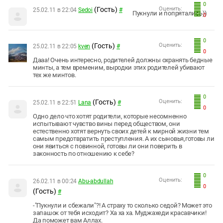
0
(Гость)
Оценить:
25.02.11 в 22:04
Sedoi
#
Пукнули и попрятались))
0
0
(Гость)
Оценить:
25.02.11 в 22:05
kven
#
0
Дааа! Очень интересно, родителей должны охранять бедные
минты, а тем временим, выродки этих родителей убивают
тех же минтов.
0
(Гость)
Оценить:
25.02.11 в 22:51
Lana
#
0
Одно дело что хотят родители, которые несомненно
испытывают чувство вины перед обществом, они
естественно хотят вернуть своих детей к мирной жизни тем
самым предотвратить преступления. А их сыновья,готовы ли
они явиться с повинной, готовы ли они поверить в
законность по отношению к себе?
0
Оценить:
26.02.11 в 00:24
Abu-abdullah
0
(Гость)
#
-"Пукнули и сбежали"?! А страху то сколько седой? Может это
запашок от тебя исходит? Ха ха ха. Муджахеди красавчики!
Да поможет вам Аллах.