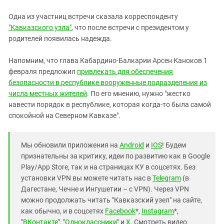
Одна из участниц встречи сказала корреспонденту
"Кавказского узла"
, что после встречи с президентом у
родителей появилась надежда.
Напомним, что глава Кабардино-Балкарии Арсен Каноков 1
февраля предложил
привлекать для обеспечения
безопасности в республике вооруженные подразделения из
числа местных жителей
. По его мнению, нужно "жестко
навести порядок в республике, которая когда-то была самой
спокойной на Северном Кавказе".
Мы обновили приложения на
Android
и
IOS
! Будем
признательны за критику, идеи по развитию как в Google
Play/App Store, так и на страницах КУ в соцсетях. Без
установки VPN вы можете читать нас в
Telegram
(в
Дагестане, Чечне и Ингушетии – с VPN). Через VPN
можно продолжать читать "Кавказский узел" на сайте,
как обычно, и в соцсетях
Facebook
*,
Instagram
*,
"
ВКонтакте
", "
Одноклассники
" и
X
. Смотреть видео