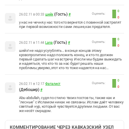
0
(Гость)
Оценить:
26.02.11 в 00:33
шейх
#
0
у нас не чечня.у нас того кто вернется с повинной застрелят
при первой возможности сами лешие,как предателя.
0
(Гость)
Оценить:
26.02.11 в 11:44
Lana
#
0
шейх! не надо усугублять... в конце концов этому
кровопролитию надо положить конец, и кто-то должен
первый сделать шаг на встречу. И если мы будем выжидать
и надеяться, что кто-то за нас будет решать наши
проблемы,уверяю,этот кто-то тоже надеется на нас...
0
Оценить:
26.02.11 в 12:17
Фаталист
0
(Дебошир)
#
Abu-abdullah, судя по стилю твоих постов ты, также как и
"лесные" с Исламом никак не связаны. Ислам даёт человеку
светлый нур, который чувствуется другими людьми. От вас
же несёт смрадом.
КОММЕНТИРОВАНИЕ ЧЕРЕЗ КАВКАЗСКИЙ УЗЕЛ