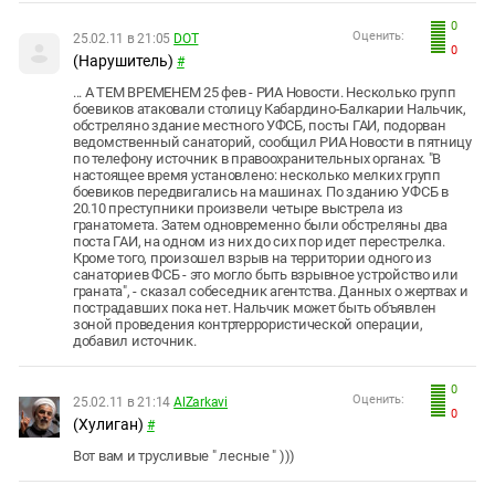
0
Оценить:
25.02.11 в 21:05
DOT
0
(Нарушитель)
#
... А ТЕМ ВРЕМЕНЕМ 25 фев - РИА Новости. Несколько групп
боевиков атаковали столицу Кабардино-Балкарии Нальчик,
обстреляно здание местного УФСБ, посты ГАИ, подорван
ведомственный санаторий, сообщил РИА Новости в пятницу
по телефону источник в правоохранительных органах. "В
настоящее время установлено: несколько мелких групп
боевиков передвигались на машинах. По зданию УФСБ в
20.10 преступники произвели четыре выстрела из
гранатомета. Затем одновременно были обстреляны два
поста ГАИ, на одном из них до сих пор идет перестрелка.
Кроме того, произошел взрыв на территории одного из
санаториев ФСБ - это могло быть взрывное устройство или
граната", - сказал собеседник агентства. Данных о жертвах и
пострадавших пока нет. Нальчик может быть объявлен
зоной проведения контртеррористической операции,
добавил источник.
0
Оценить:
25.02.11 в 21:14
AlZarkavi
0
(Хулиган)
#
Вот вам и трусливые " лесные " )))