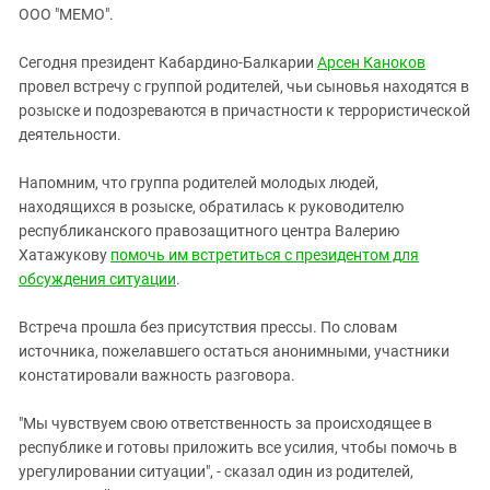
ЗАСТАВЛЯЕТ
ООО "МЕМО".
Дагестан
КАВКАЗ ЗА ПАЛЕСТИНУ
Ингушетия
ИНАКОМЫСЛИЕ В ЧЕЧНЕ
Сегодня президент Кабардино-Балкарии
Арсен Каноков
провел встречу с группой родителей, чьи сыновья находятся в
Кабардино-Балкария
ПРЕСЛЕДОВАНИЕ АКТИВИСТОВ
розыске и подозреваются в причастности к террористической
МОБИЛИЗАЦИЯ И ПРОТЕСТЫ
Калмыкия
деятельности.
Карачаево-Черкесия
Напомним, что группа родителей молодых людей,
Краснодарский край
находящихся в розыске, обратилась к руководителю
Нагорный Карабах
республиканского правозащитного центра Валерию
Хатажукову
помочь им встретиться с президентом для
Российская Федерация
обсуждения ситуации
.
Ростовская область
Северная Осетия - Алания
Встреча прошла без присутствия прессы. По словам
источника, пожелавшего остаться анонимными, участники
СКФО
констатировали важность разговора.
Ставропольский край
"Мы чувствуем свою ответственность за происходящее в
Чечня
республике и готовы приложить все усилия, чтобы помочь в
Южная Осетия
урегулировании ситуации", - сказал один из родителей,