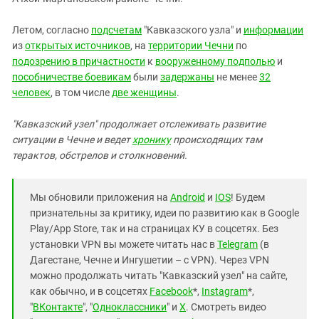
Южный Кавказ
ЮФО
Летом, согласно
подсчетам
"Кавказского узла" и
информации
из
открытых источников
, на
территории Чечни
по
подозрению в причастности
к
вооруженному подполью
и
пособничестве боевикам
были
задержаны
не менее
32
человек
, в том числе
две женщины
.
"Кавказский узел" продолжает отслеживать развитие
ситуации в Чечне и ведет
хронику
происходящих там
терактов, обстрелов и столкновений.
Мы обновили приложения на
Android
и
IOS
! Будем
признательны за критику, идеи по развитию как в Google
Play/App Store, так и на страницах КУ в соцсетях. Без
установки VPN вы можете читать нас в
Telegram
(в
Дагестане, Чечне и Ингушетии – с VPN). Через VPN
можно продолжать читать "Кавказский узел" на сайте,
как обычно, и в соцсетях
Facebook
*,
Instagram
*,
"
ВКонтакте
", "
Одноклассники
" и
X
. Смотреть видео