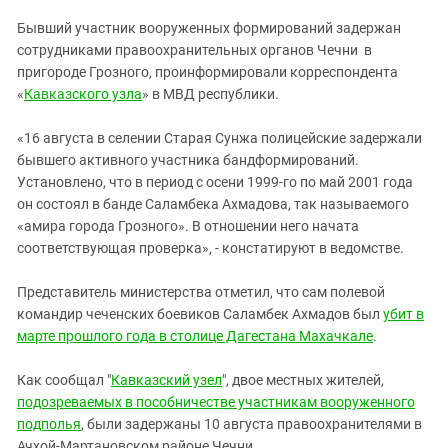
ЗАСТАВЛЯЕТ
Дагестан
Бывший участник вооруженных формирований задержан
КАВКАЗ ЗА ПАЛЕСТИНУ
Ингушетия
сотрудниками правоохранительных органов Чечни в
ИНАКОМЫСЛИЕ В ЧЕЧНЕ
пригороде Грозного, проинформировали корреспондента
Кабардино-Балкария
ПРЕСЛЕДОВАНИЕ АКТИВИСТОВ
«
Кавказского узла
» в МВД республики.
МОБИЛИЗАЦИЯ И ПРОТЕСТЫ
Калмыкия
«16 августа в селении Старая Сунжа полицейские задержали
Карачаево-Черкесия
бывшего активного участника бандформирований.
Краснодарский край
Установлено, что в период с осени 1999-го по май 2001 года
Нагорный Карабах
он состоял в банде Саламбека Ахмадова, так называемого
«амира города Грозного». В отношении него начата
Российская Федерация
соответствующая проверка», - констатируют в ведомстве.
Ростовская область
Представитель министерства отметил, что сам полевой
Северная Осетия - Алания
командир чеченских боевиков Саламбек Ахмадов был
убит в
СКФО
марте прошлого года в столице Дагестана Махачкале
.
Ставропольский край
Как сообщал "
Кавказский узел
", двое местных жителей,
Чечня
подозреваемых в пособничестве участникам вооруженного
Южная Осетия
подполья
, были задержаны 10 августа правоохранителями в
Ачхой-Мартановском районе Чечни.