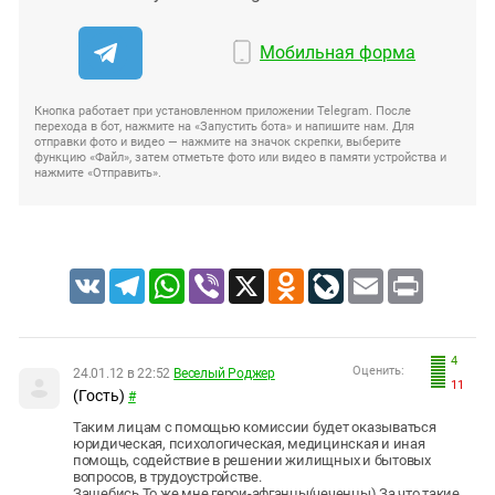
Мобильная форма
Кнопка работает при установленном приложении Telegram. После
перехода в бот, нажмите на «Запустить бота» и напишите нам. Для
отправки фото и видео — нажмите на значок скрепки, выберите
функцию «Файл», затем отметьте фото или видео в памяти устройства и
нажмите «Отправить».
VK
Telegram
WhatsApp
Viber
X
Odnoklassniki
LiveJournal
Email
Print
4
Оценить:
24.01.12 в 22:52
Веселый Роджер
11
(Гость)
#
Таким лицам с помощью комиссии будет оказываться
юридическая, психологическая, медицинская и иная
помощь, содействие в решении жилищных и бытовых
вопросов, в трудоустройстве.
Зашебись.То же мне герои-афганцы(чеченцы).За,что такие