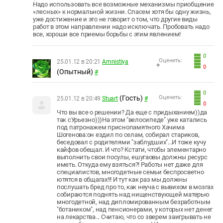
Надо использовать все возможные механизмы приобщение
«лесных» к нормальной жизни. Спасем хотя бы одну жизнь,
уже достижение и это не говорит о том, что другие виды
работ в этом направлении надо исключать. Пробовать надо
все, хороши все приемы борьбы с этим явлением!
0
Оценить:
25.01.12 в 20:21
Amnistiya
+
0
(Опытный)
#
0
(Гость)
Оценить:
25.01.12 в 20:49
Stuart
#
0
Что вы все о решении? Да еще с придыханием))да
так сУрьезно)))На этом "велосипеде" уже катались
под патронажем приснопамятного Хачима
Шогенова:он ездил по селам, собирал стариков,
беседовал с родителями "заблудших"...И тоже кучу
кайфов обещал. И что? Кстати, чтобы элементарно
выполнить свои посулы, ешугаовы должны ресурс
иметь. Откуда ему взяться?! Работы нет даже для
специалистов, многодетные семьи беспросветно
ютятся в общагах!!! И тут как раз мы должны
послушать бред про то, как неуча с вывихом в мозгах
собираются поднять над нищенствующей матерью
многодетной, над дипломированным безработным
"ботаником", над пенсионерами, у которых нет денег
на лекарства... Считаю, что со зверем заигрывать не