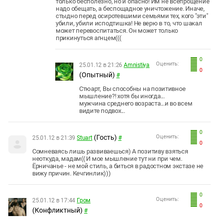
только бесполезно, но и опасно! Им не всепрощение
надо обещать, а беспощадное уничтожение. Иначе,
стыдно перед осиротевшими семьями тех, кого "эти"
убили, убили исподтишка! Не верю в то, что шакал
может перевоспитаться. Он может только
прикинуться агнцем(((
0
Оценить:
25.01.12 в 21:26
Amnistiya
0
(Опытный)
#
Стюарт, Вы способны на позитивное
мышление?! хотя бы иногда...
мужчина среднего возраста...и во всем
видите подвох...
0
(Гость)
Оценить:
25.01.12 в 21:39
Stuart
#
0
Сомневаясь лишь развиваешься) А позитиву взяться
неоткуда, мадам(( И мое мышление тут ни при чем.
Ёрничанье - не мой стиль, а биться в радостном экстазе не
вижу причин. Кечгинлик)))
0
Оценить:
25.01.12 в 17:44
Гром
0
(Конфликтный)
#