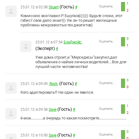
1
(Гость)
Оценить:
25.01.12 в 02:08
Stuart
#
2
Комиссию возглавил Р. Ешугаов)))))) Будьте споки, этот
гэбист свое дело знает)) Уж он-то решит жилищные
проблемы мокрохвостых тех джигитов)
0
Оценить:
25.01.12 в 07:54
БэнДжойс.
1
(Эксперт)
#
Уже дома строит,и "Мерседесы"закупил,дал
объявление о найме личных водителей....Все для
лучшей части человечества!
3
(Гость)
Оценить:
25.01.12 в 09:09
-Rосk-
#
0
Кого адаптировать!? Ни один не явился.
1
(Гость)
Оценить:
25.01.12 в 09:58
Save
#
2
ё-мое..............а очередь то какая посмотрите................................
0
(Гость)
Оценить:
25.01.12 в 10:00
Save
#
0