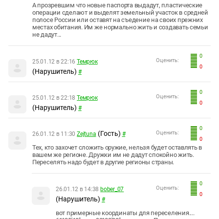
А прозревшим что новые паспорта выдадут, пластические
операции сделают и выделят земельный участок в средней
полосе России или оставят на съедение на своих прежних
местах обитания. Им же нормально жить и создавать семьи
не дадут...
0
Оценить:
25.01.12 в 22:16
Темрюк
0
(Нарушитель)
#
0
Оценить:
25.01.12 в 22:18
Темрюк
0
(Нарушитель)
#
0
(Гость)
Оценить:
26.01.12 в 11:30
Zejtuna
#
0
Тех, кто захочет сложить оружие, нельзя будет оставлять в
вашем же регионе. Дружки им не дадут спокойно жить.
Переселять надо будет в другие регионы страны.
0
Оценить:
26.01.12 в 14:38
bober_07
0
(Нарушитель)
#
вот примерные координаты для переселения....