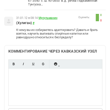
61°35′40″ с. ш. 90°08′00″ в. д. речка Подкаменная
Тунгуска...
0
Оценить:
31.01.12 в 08:14
Мусульманин
0
(Хулиган)
#
К чему вы их собираетесь адаптировать? Давать и брать
взятки, научить выпивать спиртные напитки или
равнодушно относиться к беспределу?
КОММЕНТИРОВАНИЕ ЧЕРЕЗ КАВКАЗСКИЙ УЗЕЛ