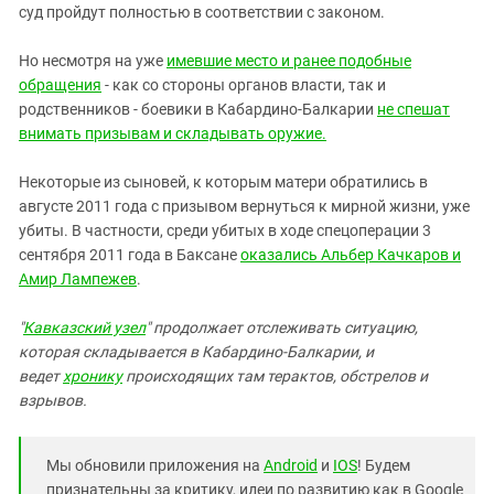
суд пройдут полностью в соответствии с законом.
Но несмотря на уже
имевшие место и ранее подобные
обращения
- как со стороны органов власти, так и
родственников - боевики в Кабардино-Балкарии
не спешат
внимать призывам и складывать оружие.
Некоторые из сыновей, к которым матери обратились в
августе 2011 года с призывом вернуться к мирной жизни, уже
убиты. В частности, среди убитых в ходе спецоперации 3
сентября 2011 года в Баксане
оказались Альбер Качкаров и
Амир Лампежев
.
"
Кавказский узел
" продолжает
отслеживать ситуацию,
которая складывается в Кабардино-Балкарии, и
ведет
хронику
происходящих там терактов, обстрелов и
взрывов.
Мы обновили приложения на
Android
и
IOS
! Будем
признательны за критику, идеи по развитию как в Google