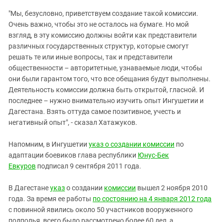
Южный Кавказ
"Мы, безусловно, приветствуем создание такой комиссии.
ЮФО
Очень важно, чтобы это не осталось на бумаге. Но мой
взгляд, в эту комиссию должны войти как представители
различных государственных структур, которые смогут
решать те или иные вопросы, так и представители
общественности – авторитетные, узнаваемые люди, чтобы
они были гарантом того, что все обещания будут выполнены.
Деятельность комиссии должна быть открытой, гласной. И
последнее – нужно внимательно изучить опыт Ингушетии и
Дагестана. Взять оттуда самое позитивное, учесть и
негативный опыт", - сказал Хатажуков.
Напомним, в Ингушетии
указ о создании комиссии
по
адаптации боевиков глава республики
Юнус-Бек
Евкуров
подписал 9 сентября 2011 года.
В Дагестане
указ
о создании
комиссии
вышел 2 ноября 2010
года. За время ее работы
по состоянию на 4 января 2012 года
с повинной явились около 50 участников вооруженного
подполья, всего было рассмотрено более 60 дел, а