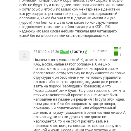
принесли пользы своим соратникам, таких держать
возле
себя не будут. Ну и последнее, факт противостояния на лицо
и хотелось бы что бы по мимо комментариев на действий
как руководство региона так и на действия радикальной
оппозиции, какое бы они и те и другие не имели лицо с
(нуром) или без , слышать хоть какие то конструктивные
предложения по сложившейся ситуации в КБР .
P.S.
надеюсь что мои слова небыли тяжелы для читающего
какой бы из сторон он или она не придерживались.
0
(Гость)
Оценить:
25.01.12 в 12:36
Stuart
#
1
Начнем с того, уважаемый К., что это не решение
КАБ, а официальная госпрограмма. Смешно
полагать, что глава республики, который в своем
блоге стенал о том, что ему не подчиняются силовые
структуры и он бессилен ими не только управлять,
но как-либо контролировать, подумал да и решил
взять на поруки "заблудших" боевиков) А что
"командовать" этим будет Ешугаов, говорит о том, что
это чисто чекистский проект, и он не может быть
направлен на гуманные решения. По сути этой идеи,
всем должен был бы заправлять,проще говоря,
признанный политический или общественный
деятель, а по уму - уважаемый религиозный лидер. А
поскольку, ни тех ни других у нас давно не
наблюдается, то и не стоит расчитывать на
наивность тех, кого, на словах, пытаются вернуть к
мирной жизни. Соседи наши тоже успехами не