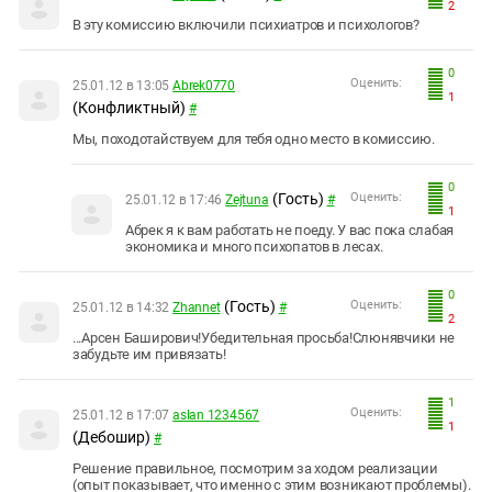
2
В эту комиссию включили психиатров и психологов?
0
Оценить:
25.01.12 в 13:05
Abrek0770
1
(Конфликтный)
#
Мы, походотайствуем для тебя одно место в комиссию.
0
(Гость)
Оценить:
25.01.12 в 17:46
Zejtuna
#
1
Абрек я к вам работать не поеду. У вас пока слабая
экономика и много психопатов в лесах.
0
(Гость)
Оценить:
25.01.12 в 14:32
Zhannet
#
2
...Арсен Баширович!Убедительная просьба!Слюнявчики не
забудьте им привязать!
1
Оценить:
25.01.12 в 17:07
aslan 1234567
1
(Дебошир)
#
Решение правильное, посмотрим за ходом реализации
(опыт показывает, что именно с этим возникают проблемы).