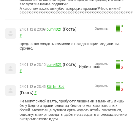
заслуги?За какие подвиги?
А как с теми,кого они убили,тероризировали?Что с ними?
??????????????????????????????????????????????????????????????????
4
(Гость)
Оценить:
24.01.12 в 23:09
burn4321
1
#
предлагаю создать комиссию по адаптации медицины.
Срочно.
2
(Гость)
Оценить:
24.01.12 в 23:10
burn4321
И убиенных.
2
#
2
Оценить:
24.01.12 в 23:45
Still I'm Sad
2
(Гость)
#
Не могут силой взять, пробуют плюшками заманить, лишь
бы у бедного правительства, было по меньше головных
болей. Может еще путевки организуют? чтобы покататься,
отдохнуть, мир поведать, дабы не заводить в головах, всякие
экстремистские идеи...