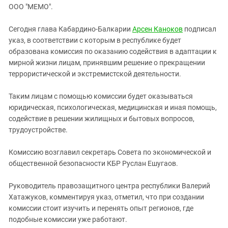
ЗАСТАВЛЯЕТ
ООО "МЕМО".
Дагестан
КАВКАЗ ЗА ПАЛЕСТИНУ
Ингушетия
ИНАКОМЫСЛИЕ В ЧЕЧНЕ
Сегодня глава Кабардино-Балкарии
Арсен Каноков
подписал
указ, в соответствии с которым в республике будет
Кабардино-Балкария
ПРЕСЛЕДОВАНИЕ АКТИВИСТОВ
образована комиссия по оказанию содействия в адаптации к
МОБИЛИЗАЦИЯ И ПРОТЕСТЫ
Калмыкия
мирной жизни лицам, принявшим решение о прекращении
Карачаево-Черкесия
террористической и экстремистской деятельности.
Краснодарский край
Таким лицам с помощью комиссии будет оказываться
Нагорный Карабах
юридическая, психологическая, медицинская и иная помощь,
содействие в решении жилищных и бытовых вопросов,
Российская Федерация
трудоустройстве.
Ростовская область
Северная Осетия - Алания
Комиссию возглавил секретарь Совета по экономической и
общественной безопасности КБР Руслан Ешугаов.
СКФО
Ставропольский край
Руководитель правозащитного центра республики Валерий
Хатажуков, комментируя указ, отметил, что при создании
Чечня
комиссии стоит изучить и перенять опыт регионов, где
Южная Осетия
подобные комиссии уже работают.