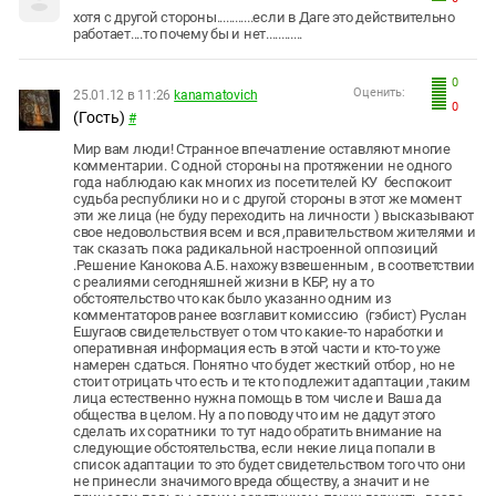
хотя с другой стороны............если в Даге это действительно
работает....то почему бы и нет............
0
Оценить:
25.01.12 в 11:26
kanamatovich
0
(Гость)
#
Мир вам люди! Странное впечатление оставляют многие
комментарии. С одной стороны на протяжении не одного
года наблюдаю как многих из посетителей КУ
беспокоит
судьба республики но и с другой стороны в этот же момент
эти же лица (не буду переходить на личности ) высказывают
свое недовольствия всем и вся ,правительством жителями и
так сказать пока радикальной настроенной оппозиций
.Решение Канокова А.Б. нахожу взвешенным , в соответствии
с реалиями сегодняшней жизни в КБР, ну а то
обстоятельство что как было указанно одним из
комментаторов ранее возглавит комиссию
(гэбист) Руслан
Ешугаов свидетельствует о том что какие-то наработки и
оперативная информация есть в этой части и кто-то уже
намерен сдаться. Понятно что будет жесткий отбор , но не
стоит отрицать что есть и те кто подлежит адаптации ,таким
лица естественно нужна помощь в том числе и Ваша да
общества в целом. Ну а по поводу что им не дадут этого
сделать их соратники то тут надо обратить внимание на
следующие обстоятельства, если некие лица попали в
список адаптации то это будет свидетельством того что они
не принесли значимого вреда обществу, а значит и не