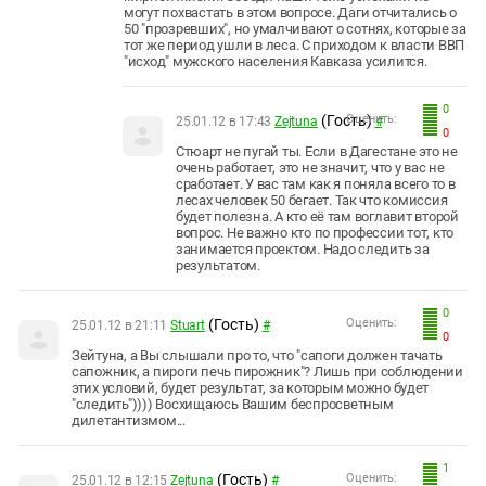
могут похвастать в этом вопросе. Даги отчитались о
50 "прозревших", но умалчивают о сотнях, которые за
тот же период ушли в леса. С приходом к власти ВВП
"исход" мужского населения Кавказа усилится.
0
(Гость)
Оценить:
25.01.12 в 17:43
Zejtuna
#
0
Стюарт не пугай ты. Если в Дагестане это не
очень работает, это не значит, что у вас не
сработает. У вас там как я поняла всего то в
лесах человек 50 бегает. Так что комиссия
будет полезна. А кто её там воглавит второй
вопрос. Не важно кто по профессии тот, кто
занимается проектом. Надо следить за
результатом.
0
(Гость)
Оценить:
25.01.12 в 21:11
Stuart
#
0
Зейтуна, а Вы слышали про то, что "сапоги должен тачать
сапожник, а пироги печь пирожник"? Лишь при соблюдении
этих условий, будет результат, за которым можно будет
"следить")))) Восхищаюсь Вашим беспросветным
дилетантизмом...
1
(Гость)
Оценить:
25.01.12 в 12:15
Zejtuna
#