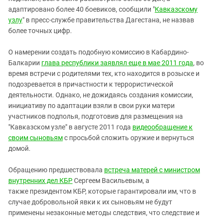
адаптировано более 40 боевиков, сообщили "
Кавказскому
узлу
" в пресс-службе правительства Дагестана, не назвав
более точных цифр.
О намерении создать подобную комиссию в Кабардино-
Балкарии
глава республики заявлял еще в мае 2011 года
, во
время встречи с родителями тех, кто находится в розыске и
подозревается в причастности к террористической
деятельности. Однако, не дожидаясь создания комиссии,
инициативу по адаптации взяли в свои руки матери
участников подполья, подготовив для размещения на
"Кавказском узле" в августе 2011 года
видеообращение к
своим сыновьям
с просьбой сложить оружие и вернуться
домой.
Обращению предшествовала
встреча матерей с министром
внутренних дел КБР
Сергеем Васильевым, а
также президентом КБР, которые гарантировали им, что в
случае добровольной явки к их сыновьям не будут
применены незаконные методы следствия, что следствие и