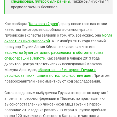
Южный Кавказ
спецназовца, пятеро были ранены
. Также были убиты 11
предполагаемых боевиков.
ЮФО
Как сообщал "
Кавказский узел
", сразу после того как стали
известны некоторые подробности о спецоперации,
грузинские эксперты заявили о том, что, возможно, она
могла
оказаться инсценировкой
. А 12 ноября 2012 года главный
прокурор Грузии Арчил Кбилашвили заявил, что его
ведомство будет детально расследовать обстоятельства
спецоперации в Лопоте
. Как заявил в январе 2013 года
директор Центра стратегических исследований Кавказа
Мамука Арешидзе,
общественный интерес в Грузии к
расследованию инцидента стих, но следствие идет
. При этом
правоохранители не комментируют ход расследования.
Согласно данным омбудсмена Грузии, которые он озвучил 1
апреля на пресс-конференции в Тбилиси, по приглашению
высокопоставленных чиновников МВД Грузии в первой
половине 2012 года из различных стран в Грузию прибыли
около 120 выходцев с Северного Кавказа, в частности,