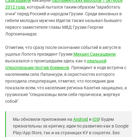
Саакашвили
накануне
парламентских выборов 1 октября
2012 года
, который пытался таким образом "заработать
очки" перед Россией и народом Грузии. Среди виновных в
гибели молодых мужчин Идигов также называл бывшего
первого заместителя главы МВД Грузии Георгия
Лорткипанидзе.
Отметим, что сразу после окончания событий в августе в
ущелье Лопота президент Грузии
Михаил Саакашвили
высказался о происшедшем здесь как о
реальной
спецоперации против боевиков
. Президент в ходе встречи с
населением села Лапанкури, в окрестностях которого
проходила спецоперация, отметил, что последние дни
показали всем, что население региона Кахетия защищено, а
грузинские "спецназовцы вели себя героически, жертвуя
собой".
Мы обновили приложения на
Android
и
IOS
! Будем
признательны за критику, идеи по развитию как в Google
Play/App Store, так и на страницах КУ в соцсетях. Без