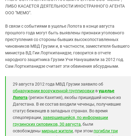
ЗАСТАВЛЯЕТ
Дагестан
ЛИБО КАСАЕТСЯ ДЕЯТЕЛЬНОСТИ ИНОСТРАННОГО АГЕНТА
КАВКАЗ ЗА ПАЛЕСТИНУ
ООО "МЕМО".
Ингушетия
ИНАКОМЫСЛИЕ В ЧЕЧНЕ
Кабардино-Балкария
ПРЕСЛЕДОВАНИЕ АКТИВИСТОВ
В связи с событиями в ущелье Лопота в конце августа
МОБИЛИЗАЦИЯ И ПРОТЕСТЫ
прошлого года могут быть выявлены признаки уголовного
Калмыкия
преступления со стороны бывших высокопоставленных
Карачаево-Черкесия
чиновников МВД Грузии и, в частности, заместителя бывшего
Краснодарский край
министра ВД Гии Лорткипанидзе, говорится в отчете
народного защитника Грузии Учи Нануашвили за 2012 год.
Нагорный Карабах
Сам Лорткипанидзе считает эти обвинения абсурдными.
Российская Федерация
Ростовская область
29 августа 2012 года МВД Грузии заявило об
Северная Осетия - Алания
обнаружении вооруженной группировки
в
ущелье
Лопота
(регион Кахетия), якобы пришедшей ночью из
СКФО
Дагестана. В ее состав входили чеченцы, получившие
Ставропольский край
статус беженцев в западных странах. Во время
спецоперации,
завершившейся, по информации
Чечня
грузинских силовиков, 30 августа
, были
Южная Осетия
освобождены
мирные жители
, при этом
погибли три