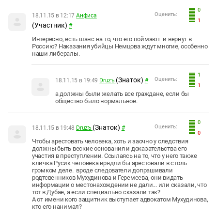
0
Оценить:
18.11.15 в 12:17
Анфиса
1
(Участник)
#
Интересно, есть шанс на то, что его поймают и вернут в
Россию? Наказания убийцы Немцова ждут многие, особенно
наши либералы.
1
(Знаток)
Оценить:
18.11.15 в 19:49
Druzъ
#
1
а должны были желать все граждане, если бы
общество было нормальное.
0
(Знаток)
Оценить:
18.11.15 в 19:48
Druzъ
#
0
Чтобы арестовать человека, хоть и заочно у следствия
должны быть веские основания и доказательства его
участия в преступлении. Ссылаясь на то, что у него также
кличка Русик человека врядли бы арестовали в столь
громком деле. вроде следователи допрашивали
родтсвенников Мухудинова и Геремеева, они видать
информации о местонахождении не дали... или сказали, что
тот в Дубае, а если специально сказали так?
А от имени кого защитник выступает адвокатом Мухудинова,
кто его нанимал?