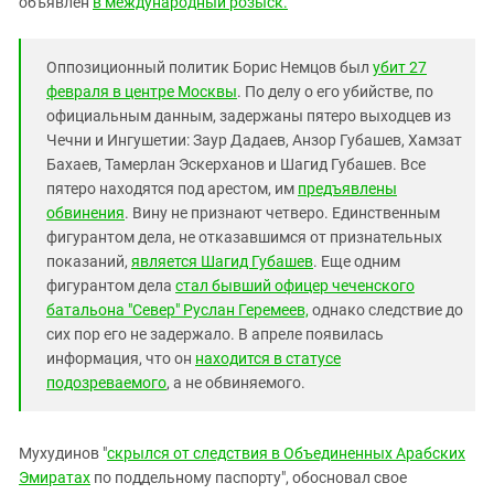
объявлен
в международный розыск.
Южный Кавказ
ЮФО
Оппозиционный политик Борис Немцов был
убит 27
февраля в центре Москвы
. По делу о его убийстве, по
официальным данным, задержаны пятеро выходцев из
Чечни и Ингушетии: Заур Дадаев, Анзор Губашев, Хамзат
Бахаев, Тамерлан Эскерханов и Шагид Губашев. Все
пятеро находятся под арестом, им
предъявлены
обвинения
. Вину не признают четверо. Единственным
фигурантом дела, не отказавшимся от признательных
показаний,
является
Шагид Губашев
. Еще одним
фигурантом дела
стал бывший офицер чеченского
батальона "Север" Руслан Геремеев,
однако следствие до
сих пор его не задержало. В апреле появилась
информация, что он
находится в статусе
подозреваемого
, а не обвиняемого.
Мухудинов "
скрылся от следствия в Объединенных Арабских
Эмиратах
по поддельному паспорту", обосновал свое