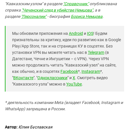
"Кавказским узлом" в разделе
"Справочник"
опубликована
справка
"Чеченский след в убийстве Немцова"
, а в
разделе
"Персоналии"
- биография
Бориса Немцова
.
Мы обновили приложения на
Android
и
IOS
! Будем
признательны за критику, идеи по развитию как в Google
Play/App Store, так и на страницах КУ в соцсетях. Без
установки VPN вы можете читать нас в
Telegram
(в
Дагестане, Чечне и Ингушетии – с VPN). Через VPN
можно продолжать читать "Кавказский узел" на сайте,
как обычно, и в соцсетях
Facebook
*,
Instagram
*,
"
ВКонтакте
", "
Одноклассники
" и
X
. Смотреть видео
"Кавказского узла" можно в
YouTube
.
* деятельность компании Meta (владеет Facebook, Instagram и
WhatsApp) запрещена в России.
Автор:
Юлия Буславская