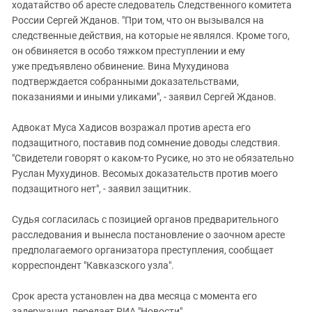
ходатайство об аресте следователь Следственного комитета
России Сергей Жданов. "При том, что он вызывался на
следственные действия, на которые не являлся. Кроме того,
он обвиняется в особо тяжком преступлении и ему
уже предъявлено обвинение. Вина Мухудинова
подтверждается собранными доказательствами,
показаниями и иными уликами", - заявил Сергей Жданов.
Адвокат Муса Хадисов возражал против ареста его
подзащитного, поставив под сомнение доводы следствия.
"Свидетели говорят о каком-то Русике, но это не обязательно
Руслан Мухудинов. Весомых доказательств против моего
подзащитного нет", - заявил защитник.
Судья согласилась с позицией органов предварительного
расследования и вынесла постановление о заочном аресте
предполагаемого организатора преступления, сообщает
корреспондент "Кавказского узла".
Срок ареста установлен на два месяца с момента его
задержания, передает РИА "Новости".