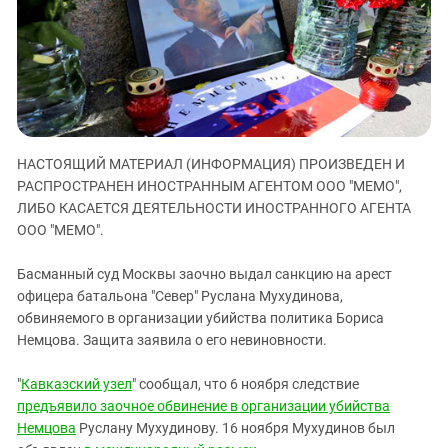
ЗАСТАВЛЯЕТ
Дагестан
КАВКАЗ ЗА ПАЛЕСТИНУ
Ингушетия
ИНАКОМЫСЛИЕ В ЧЕЧНЕ
Кабардино-Балкария
ПРЕСЛЕДОВАНИЕ АКТИВИСТОВ
МОБИЛИЗАЦИЯ И ПРОТЕСТЫ
Калмыкия
Карачаево-Черкесия
НАСТОЯЩИЙ МАТЕРИАЛ (ИНФОРМАЦИЯ) ПРОИЗВЕДЕН И
Краснодарский край
РАСПРОСТРАНЕН ИНОСТРАННЫМ АГЕНТОМ ООО "МЕМО",
Нагорный Карабах
ЛИБО КАСАЕТСЯ ДЕЯТЕЛЬНОСТИ ИНОСТРАННОГО АГЕНТА
ООО "МЕМО".
Российская Федерация
Ростовская область
Басманный суд Москвы заочно выдал санкцию на арест
офицера батальона "Север" Руслана Мухудинова,
Северная Осетия - Алания
обвиняемого в организации убийства политика Бориса
СКФО
Немцова. Защита заявила о его невиновности.
Ставропольский край
"
Кавказский узел
" сообщал, что 6 ноября следствие
Чечня
предъявило заочное обвинение в организации убийства
Южная Осетия
Немцова
Руслану Мухудинову. 16 ноября Мухудинов был