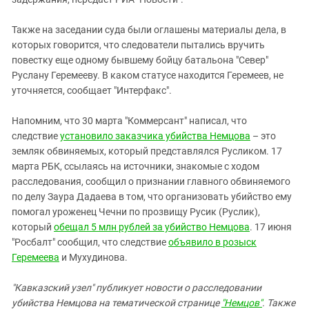
Также на заседании суда были оглашены материалы дела, в
которых говорится, что следователи пытались вручить
повестку еще одному бывшему бойцу батальона "Север"
Руслану Геремееву. В каком статусе находится Геремеев, не
уточняется, сообщает "Интерфакс".
Напомним, что 30 марта "Коммерсант" написал, что
следствие
установило заказчика убийства Немцова
– это
земляк обвиняемых, который представлялся Русликом. 17
марта РБК, ссылаясь на источники, знакомые с ходом
расследования, сообщил о признании главного обвиняемого
по делу Заура Дадаева в том, что организовать убийство ему
помогал уроженец Чечни по прозвищу Русик (Руслик),
который
обещал 5 млн рублей за убийство Немцова
. 17 июня
"Росбалт" сообщил, что следствие
объявило в розыск
Геремеева
и Мухудинова.
"Кавказский узел" публикует новости о расследовании
убийства Немцова на тематической странице
"Немцов"
. Также