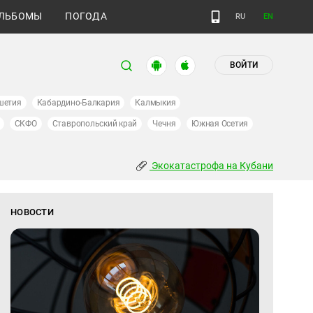
ЛЬБОМЫ
ПОГОДА
RU
EN
ВОЙТИ
шетия
Кабардино-Балкария
Калмыкия
СКФО
Ставропольский край
Чечня
Южная Осетия
Экокатастрофа на Кубани
НОВОСТИ