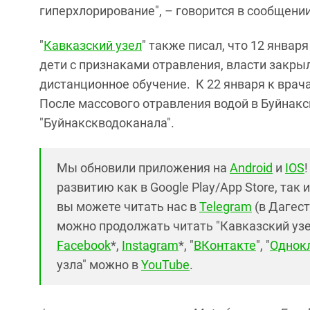
гиперхлорирование", – говорится в сообщени
"
Кавказский узел
" также писал, что 12 январ
дети с признаками отравления, власти закры
дистанционное обучение. К 22 января к врача
После массового отравления водой в Буйнакс
"Буйнакскводоканала".
Мы обновили приложения на
Android
и
IOS
развитию как в Google Play/App Store, так 
вы можете читать нас в
Telegram
(в Дагест
можно продолжать читать "Кавказский узел"
Facebook
*,
Instagram
*, "
ВКонтакте
", "
Однок
узла" можно в
YouTube
.