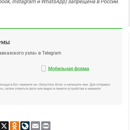
ook, Instagram и WhatsApp) запрещена в России.
емы
авказского узла» в Telegram
Мобильная форма
ехода в бот, нажмите на «Запустить бота» и напишите нам. Для отправки
», затем отметьте фото или видео в памяти устройства и нажмите
App
Viber
X
Odnoklassniki
LiveJournal
Email
Print