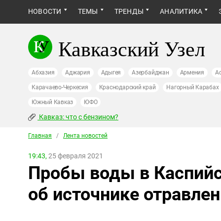
НОВОСТИ
ТЕМЫ
ТРЕНДЫ
АНАЛИТИКА
Кавказский Узел
Абхазия
Аджария
Адыгея
Азербайджан
Армения
А
Карачаево-Черкесия
Краснодарский край
Нагорный Карабах
Южный Кавказ
ЮФО
Кавказ: что с бензином?
Главная
/
Лента новостей
19:43,
25 февраля 2021
Пробы воды в Каспийс
об источнике отравле