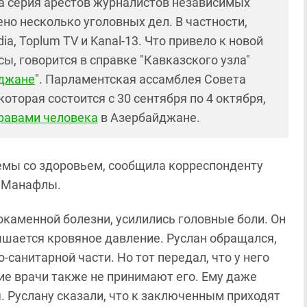
а серия арестов журналистов независимых
о несколько уголовных дел. В частности,
a, Toplum TV и Kanal-13. Что привело к новой
ы, говорится в справке "Кавказского узла"
йджане
". Парламентская ассамблея Совета
оторая состоится с 30 сентября по 4 октября,
правами человека
в Азербайджане.
лемы со здоровьем, сообщила корреспонденту
ь Манафлы.
окаменной болезни, усилились головные боли. Он
вышается кровяное давление. Руслан обращался,
санитарной части. Но тот передал, что у него
ие врачи также не принимают его. Ему даже
 Руслану сказали, что к заключенным приходят