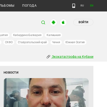
ЛЬБОМЫ
ПОГОДА
RU
EN
ВОЙТИ
шетия
Кабардино-Балкария
Калмыкия
СКФО
Ставропольский край
Чечня
Южная Осетия
Экокатастрофа на Кубани
НОВОСТИ