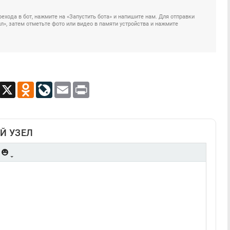
ехода в бот, нажмите на «Запустить бота» и напишите нам. Для отправки
», затем отметьте фото или видео в памяти устройства и нажмите
App
Viber
X
Odnoklassniki
LiveJournal
Email
Print
Й УЗЕЛ