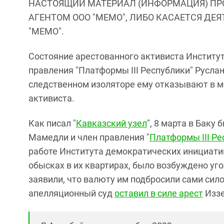
НАСТОЯЩИЙ МАТЕРИАЛ (ИНФОРМАЦИЯ) ПР
АГЕНТОМ ООО "МЕМО", ЛИБО КАСАЕТСЯ ДЕ
"МЕМО".
Состояние арестованного активиста Институ
правления "Платформы III Республики" Русла
следственном изоляторе ему отказывают в м
активиста.
Как писал "
Кавказский узел
", 8 марта в Бак
Мамедли и член правления "
Платформы III Ре
работе Института демократических инициатив
обысках в их квартирах, было возбуждено уг
заявили, что валюту им подбросили сами сило
апелляционный суд
оставил в силе арест
Иззе