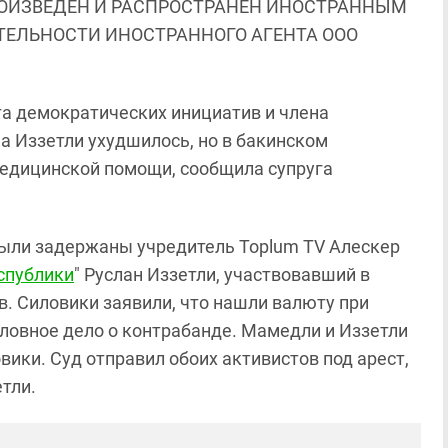
ОИЗВЕДЕН И РАСПРОСТРАНЕН ИНОСТРАННЫМ
ЯТЕЛЬНОСТИ ИНОСТРАННОГО АГЕНТА ООО
та демократических инициатив и члена
на Иззетли ухудшилось, но в бакинском
едицинской помощи, сообщила супруга
у были задержаны учредитель Toplum TV Алескер
спублики
" Руслан Иззетли, участвовавший в
. Силовики заявили, что нашли валюту при
оловное дело о контрабанде. Мамедли и Иззетли
вики. Суд отправил обоих активистов под арест,
тли.