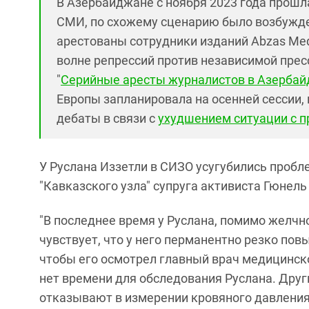
В Азербайджане с ноября 2023 года прошл
СМИ, по схожему сценарию было возбужден
арестованы сотрудники изданий Abzas Medi
волне репрессий против независимой пресс
"
Серийные аресты журналистов в Азерба
Европы запланировала на осенней сессии, к
дебаты в связи с
ухудшением ситуации с 
У Руслана Иззетли в СИЗО усугубились проб
"Кавказского узла" супруга активиста Гюнел
"В последнее время у Руслана, помимо желчн
чувствует, что у него перманентно резко по
чтобы его осмотрел главный врач медицинско-
нет времени для обследования Руслана. Друг
отказывают в измерении кровяного давления.