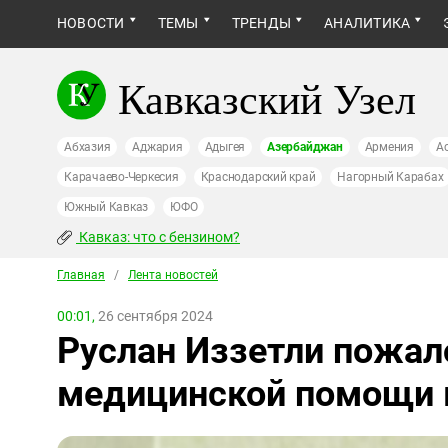
НОВОСТИ
ТЕМЫ
ТРЕНДЫ
АНАЛИТИКА
Кавказский Узел
Абхазия
Аджария
Адыгея
Азербайджан
Армения
А
Карачаево-Черкесия
Краснодарский край
Нагорный Карабах
Южный Кавказ
ЮФО
Кавказ: что с бензином?
Главная
/
Лента новостей
00:01,
26 сентября 2024
Руслан Иззетли пожал
медицинской помощи 