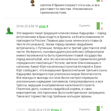
0
sammie # Время покажет что и как, и все
расставит по местам. И возможных
преемников тоже.
0
Оценить:
29.06.25 в 08:10
anna
#
0
Это видимо такая традиция членов семьи Кадырова – перед
вступлением в брак ездить в Кремль за благословением от
президента России. Первые два сына чеченского главы (в
тексте это указано), также перед своими свадьбами
встречались с Путиным, теперь вот и третий удостоился этой
чести. Интересно, сыновья других российских губернаторов
имеют возможность быть принятыми главой государства
перед женитьбой, или это исключительно привилегия детей
«преданного пехотинца»? Кстати, жители близлежащих к
селению Ахмат-Юрт населенных пунктов Аллерой и Бачи-
Юрт сообщают, что вчерашнее бракосочетание третьего сына
Кадырова проходило при усиленных мерах безопасности.
Все въезды и выезды из села были наглухо перекрыты
усиленными нарядами силовиков, патрулировались и все
трассы, ведущие в направлении населенного пункта.
Понятное дело, снимать свадебный кортеж, и само
мероприятие, посторонним было категорически запрещено.
Такое вот торжество под тройным кольцом охраны.
0
Оценить:
29.06.25 в 15:22
Игорь С