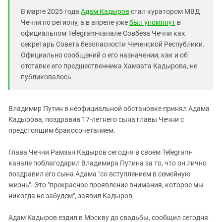
Южный Кавказ
В марте 2025 года
Адам Кадыров
стал куратором МВД
ЮФО
Чечни по региону, а в апреле уже
был упомянут
в
официальном Telegram-канале Совбеза Чечни как
секретарь Совета безопасности Чеченской Республики.
Официально сообщений о его назначении, как и об
отставке его предшественника Хамзата Кадырова, не
публиковалось.
Владимир Путин в неофициальной обстановке принял Адама
Кадырова, поздравив 17-летнего сына главы Чечни с
предстоящим бракосочетанием.
Глава Чечни Рамзан Кадыров сегодня в своем Telegram-
канале поблагодарил Владимира Путина за то, что он лично
поздравил его сына Адама "со вступлением в семейную
жизнь". Это "прекрасное проявление внимания, которое мы
никогда не забудем", заявил Кадыров.
Адам Кадыров ездил в Москву до свадьбы, сообщил сегодня