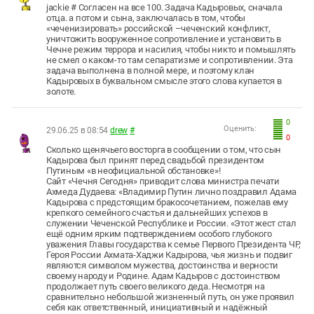
jackie # Согласен на все 100. Задача Кадыровых, сначала
отца. а потом и сына, заключалась в том, чтобы
«чеченизировать» российской –чеченский конфликт,
уничтожить вооруженное сопротивление и установить в
Чечне режим террора и насилия, чтобы никто и помышлять
не смел о каком-то там сепаратизме и сопротивлении. Эта
задача выполнена в полной мере, и поэтому клан
Кадыровых в буквальном смысле этого слова купается в
золоте.
0
Оценить:
29.06.25 в 08:54
drew
#
0
Сколько щенячьего восторга в сообщении о том, что сын
Кадырова был принят перед свадьбой президентом
Путиным «в неофициальной обстановке»!
Сайт «Чечня Сегодня» приводит слова министра печати
Ахмеда Дудаева: «Владимир Путин лично поздравил Адама
Кадырова с предстоящим бракосочетанием, пожелав ему
крепкого семейного счастья и дальнейших успехов в
служении Чеченской Республике и России. «Этот жест стал
ещё одним ярким подтверждением особого глубокого
уважения Главы государства к семье Первого Президента ЧР,
Героя России Ахмата-Хаджи Кадырова, чья жизнь и подвиг
являются символом мужества, достоинства и верности
своему народу и Родине. Адам Кадыров с достоинством
продолжает путь своего великого деда. Несмотря на
сравнительно небольшой жизненный путь, он уже проявил
себя как ответственный, инициативный и надёжный