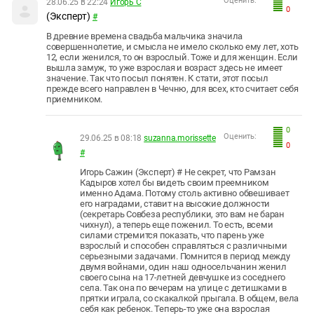
Оценить:
28.06.25 в 22:24
Игорь С
0
(Эксперт)
#
В древние времена свадьба мальчика значила
совершеннолетие, и смысла не имело сколько ему лет, хоть
12, если женился, то он взрослый. Тоже и для женщин. Если
вышла замуж, то уже взрослая и возраст здесь не имеет
значение. Так что посыл понятен. К стати, этот посыл
прежде всего направлен в Чечню, для всех, кто считает себя
приемником.
0
Оценить:
29.06.25 в 08:18
suzanna.morissette
0
#
Игорь Сажин (Эксперт) # Не секрет, что Рамзан
Кадыров хотел бы видеть своим преемником
именно Адама. Потому столь активно обвешивает
его наградами, ставит на высокие должности
(секретарь Совбеза республики, это вам не баран
чихнул), а теперь еще поженил. То есть, всеми
силами стремится показать, что парень уже
взрослый и способен справляться с различными
серьезными задачами. Помнится в период между
двумя войнами, один наш односельчанин женил
своего сына на 17-летней девчушке из соседнего
села. Так она по вечерам на улице с детишками в
прятки играла, со скакалкой прыгала. В общем, вела
себя как ребенок. Теперь-то уже она взрослая