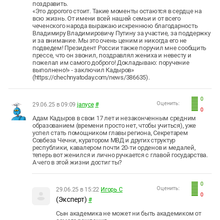
поздравить.
«Это дорогого стоит. Такие моменты остаются в сердце на
всю жизнь. От имени всей нашей семьи и от всего
чеченского народа выражаю искреннюю благодарность
Владимиру Владимировичу Путину за участие, за поддержку
и за внимание. Мы это очень ценим и никогда его не
подведем! Президент России также поручил мне сообщить
прессе, что он звонил, поздравлял жениха и невесту и
пожелал им самого доброго! Докладываю: поручение
выполнено!» - заключил Кадыров»
(https://chechnyatoday.com/news/386635).
0
Оценить:
29.06.25 в 09:09
janyce
#
0
Адам Кадыров в свои 17 лет и незаконченным средним
образованием (времени просто нет, чтобы учиться), уже
успел стать помощником главы региона, Секретарем
Совбеза Чечни, куратором МВД и других структур
республики, кавалером почти 20-ти орденов и медалей,
теперь вот женился и лично ручкается с главой государства.
А чего в этой жизни достиг ты?
0
Оценить:
29.06.25 в 15:22
Игорь С
0
(Эксперт)
#
Сын академика не может ни быть академиком от