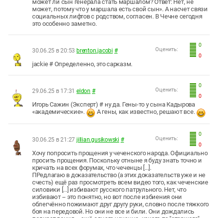
может ли сын генерала стать маршалом? Ответ: Нет, не
может, потому что у маршала есть свой сын». А насчет связи
социальных лифтов с родством, согласен. В Чечне сегодня
это особенно заметно.
0
Оценить:
30.06.25 в 20:53
brenton.jacobi
#
0
jackie # Определенно, это сарказм.
0
Оценить:
29.06.25 в 17:31
eldon
#
0
Игорь Сажин (Эксперт) # ну да. Гены-то у сына Кадырова
«академические».
А гены, как известно, решают все.
0
Оценить:
30.06.25 в 21:27
jillian.gusikowski
#
0
Хочу попросить прощения у чеченского народа. Официально
просить прощения. Поскольку отныне я буду знать точно и
кричать на всех форумах, что чеченцы [...].
ПРедлагаю в доказательство (а этих доказательств уже и не
счесть) ещё раз просмотреть всем видео того, как чеченские
силовики [...] избивают русского патрульного. Нет, что
избивают -- это понятно, но вот после избиения они
облегчённо пожимают друг другу руки, словно после тяжкого
боя на передовой. Но они не все и били. Они дождались