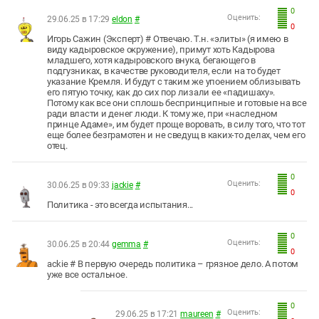
0
Оценить:
29.06.25 в 17:29
eldon
#
0
Игорь Сажин (Эксперт) # Отвечаю. Т.н. «элиты» (я имею в
виду кадыровское окружение), примут хоть Кадырова
младшего, хотя кадыровского внука, бегающего в
подгузниках, в качестве руководителя, если на то будет
указание Кремля. И будут с таким же упоением облизывать
его пятую точку, как до сих пор лизали ее «падишаху».
Потому как все они сплошь беспринципные и готовые на все
ради власти и денег люди. К тому же, при «наследном
принце Адаме», им будет проще воровать, в силу того, что тот
еще более безграмотен и не сведущ в каких-то делах, чем его
отец.
0
Оценить:
30.06.25 в 09:33
jackie
#
0
Политика - это всегда испытания...
0
Оценить:
30.06.25 в 20:44
gemma
#
0
ackie # В первую очередь политика – грязное дело. А потом
уже все остальное.
0
Оценить:
29.06.25 в 17:21
maureen
#