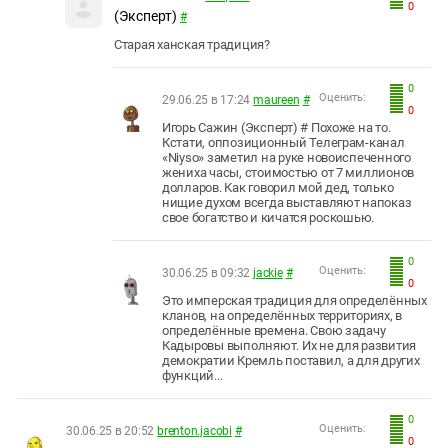
0
(Эксперт)
#
Старая ханская традиция?
0
Оценить:
29.06.25 в 17:24
maureen
#
0
Игорь Сажин (Эксперт) # Похоже на то.
Кстати, оппозиционный Телеграм-канал
«Niyso» заметил на руке новоиспеченного
жениха часы, стоимостью от 7 миллионов
долларов. Как говорил мой дед, только
нищие духом всегда выставляют напоказ
свое богатство и кичатся роскошью.
0
Оценить:
30.06.25 в 09:32
jackie
#
0
Это имперская традиция для определённых
кланов, на определённых территориях, в
определённые времена. Свою задачу
Кадыровы выполняют. Их не для развития
демократии Кремль поставил, а для других
функций...
0
Оценить:
30.06.25 в 20:52
brenton.jacobi
#
0