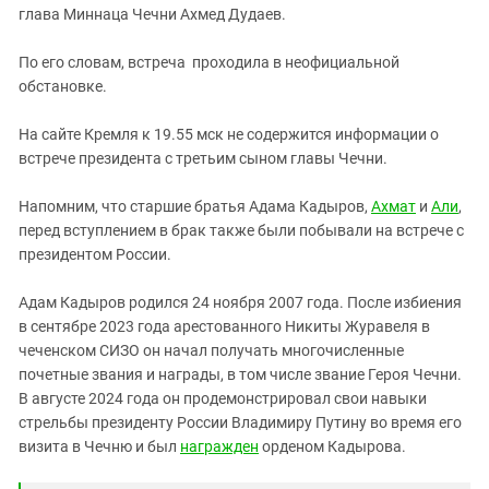
глава Миннаца Чечни Ахмед Дудаев.
По его словам, встреча проходила в неофициальной
обстановке.
На сайте Кремля к 19.55 мск не содержится информации о
встрече президента с третьим сыном главы Чечни.
Напомним, что старшие братья Адама Кадыров,
Ахмат
и
Али
,
перед вступлением в брак также были побывали на встрече с
президентом России.
Адам Кадыров родился 24 ноября 2007 года. После избиения
в сентябре 2023 года арестованного Никиты Журавеля в
чеченском СИЗО он начал получать многочисленные
почетные звания и награды, в том числе звание Героя Чечни.
В августе 2024 года он продемонстрировал свои навыки
стрельбы президенту России Владимиру Путину во время его
визита в Чечню и был
награжден
орденом Кадырова.