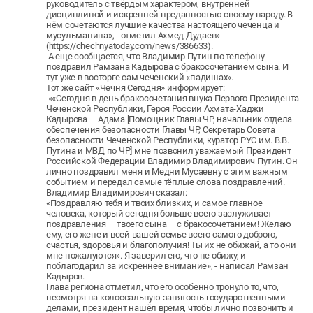
руководитель с твёрдым характером, внутренней
дисциплиной и искренней преданностью своему народу. В
нём сочетаются лучшие качества настоящего чеченца и
мусульманина», - отметил Ахмед Дудаев»
(https://chechnyatoday.com/news/386633).
А еще сообщается, что Владимир Путин по телефону
поздравил Рамзана Кадырова с бракосочетанием сына. И
тут уже в восторге сам чеченский «падишах».
Тот же сайт «Чечня Сегодня» информирует:
««Сегодня в день бракосочетания внука Первого Президента
Чеченской Республики, Героя России Ахмата-Хаджи
Кадырова — Адама [Помощник Главы ЧР, начальник отдела
обеспечения безопасности Главы ЧР, Секретарь Совета
безопасности Чеченской Республики, куратор РУС им. В.В.
Путина и МВД по ЧР] мне позвонил уважаемый Президент
Российской Федерации Владимир Владимирович Путин. Он
лично поздравил меня и Медни Мусаевну с этим важным
событием и передал самые тёплые слова поздравлений.
Владимир Владимирович сказал:
«Поздравляю тебя и твоих близких, и самое главное —
человека, который сегодня больше всего заслуживает
поздравления — твоего сына — с бракосочетанием! Желаю
ему, его жене и всей вашей семье всего самого доброго,
счастья, здоровья и благополучия! Ты их не обижай, а то они
мне пожалуются». Я заверил его, что не обижу, и
поблагодарил за искреннее внимание», - написал Рамзан
Кадыров.
Глава региона отметил, что его особенно тронуло то, что,
несмотря на колоссальную занятость государственными
делами, президент нашёл время, чтобы лично позвонить и