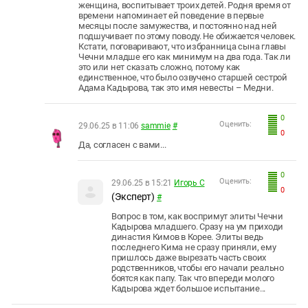
женщина, воспитывает троих детей. Родня время от
времени напоминает ей поведение в первые
месяцы после замужества, и постоянно над ней
подшучивает по этому поводу. Не обижается человек.
Кстати, поговаривают, что избранница сына главы
Чечни младше его как минимум на два года. Так ли
это или нет сказать сложно, потому как
единственное, что было озвучено старшей сестрой
Адама Кадырова, так это имя невесты – Медни.
0
Оценить:
29.06.25 в 11:06
sammie
#
0
Да, согласен с вами...
0
Оценить:
29.06.25 в 15:21
Игорь С
0
(Эксперт)
#
Вопрос в том, как воспримут элиты Чечни
Кадырова младшего. Сразу на ум приходи
династия Кимов в Корее. Элиты ведь
последнего Кима не сразу приняли, ему
пришлось даже вырезать часть своих
родственников, чтобы его начали реально
боятся как папу. Так что впереди молого
Кадырова ждет большое испытание...