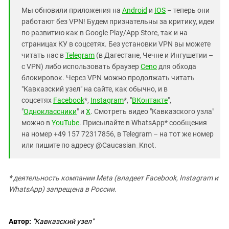
Мы обновили приложения на
Android
и
IOS
– теперь они
работают без VPN! Будем признательны за критику, идеи
по развитию как в Google Play/App Store, так и на
страницах КУ в соцсетях. Без установки VPN вы можете
читать нас в
Telegram
(в Дагестане, Чечне и Ингушетии –
с VPN) либо использовать браузер
Ceno
для обхода
блокировок. Через VPN можно продолжать читать
"Кавказский узел" на сайте, как обычно, и в
соцсетях
Facebook
*,
Instagram
*, "
ВКонтакте
",
"
Одноклассники
" и
X
. Смотреть видео "Кавказского узла"
можно в
YouTube
. Присылайте в WhatsApp* сообщения
на номер +49 157 72317856, в Telegram – на тот же номер
или пишите по адресу @Caucasian_Knot.
*
деятельность компании Meta (владеет Facebook, Instagram и
WhatsApp) запрещена в России.
Автор:
"Кавказский узел"