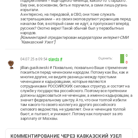
подкрепления -- ещё одного чеченца, какого-то "старшого".
Ему они, в основном, бить и поручили, а сами лишь ругань
изрыгали.
А интересно, на передовой, в СВО, они тоже служать
застрельщиками -- из своих окопов ругают украинцев перед
началом боя, в который сами не идут, а пропускают вперёд
русских? Охотно верю! Такой обычай был у первобытных
народов.
[Комментарий отредактирован модератором интернет-СМИ
"Кавказский Узел"]
0
Оценить:
04.07.25 в 09:54
glayds
#
0
jillian.gusikowski # Похвально, похвально Ваше стремление
покаяться перед чеченским народом. Потому как Вы, как и
многие другие, не видите разницы между простыми
чеченцами и кадыровцами, которые являются
сотрудниками РОССИЙСКИХ силовых структур, и состоят на
службе у государства российского. Поэтому все претензии
должны адресоваться не чеченцам, а именно кадыровцам, а
значит федеральному центру. А то, что они толпой избили
там какого-то своего коллегу из другого российского
силового ведомства, не удивляет. Они и чеченцев толпой
бьют, и пытают, и унижают. Потому как получают за это
зарплату от Москвы.
КОММЕНТИРОВАНИЕ ЧЕРЕЗ КАВКАЗСКИЙ УЗЕЛ