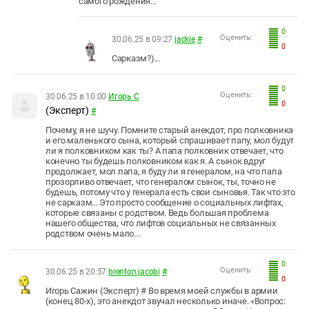
самого рождения...
0
Оценить:
30.06.25 в 09:27
jackie
#
0
Сарказм?)...
0
Оценить:
30.06.25 в 10:00
Игорь С
0
(Эксперт)
#
Почему, я не шучу. Помните старый анекдот, про полковника
и его маленького сына, который спрашивает папу, мол будут
ли я полковником как ты? А папа полковник отвечает, что
конечно ты будешь полковником как я. А сынок вдруг
продолжает, мол папа, я буду ли я генералом, на что папа
прозорливо отвечает, что генералом сынок, ты, точно не
будешь, потому что у генерала есть свои сыновья. Так что это
не сарказм... Это просто сообщение о социальных лифтах,
которые связаны с родством. Ведь большая проблема
нашего общества, что лифтов социальных не связанных
родством очень мало...
0
Оценить:
30.06.25 в 20:57
brenton.jacobi
#
0
Игорь Сажин (Эксперт) # Во время моей службы в армии
(конец 80-х), это анекдот звучал несколько иначе. «Вопрос: