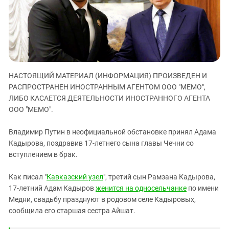
ЗАСТАВЛЯЕТ
Дагестан
КАВКАЗ ЗА ПАЛЕСТИНУ
Ингушетия
ИНАКОМЫСЛИЕ В ЧЕЧНЕ
Кабардино-Балкария
ПРЕСЛЕДОВАНИЕ АКТИВИСТОВ
МОБИЛИЗАЦИЯ И ПРОТЕСТЫ
Калмыкия
Карачаево-Черкесия
НАСТОЯЩИЙ МАТЕРИАЛ (ИНФОРМАЦИЯ) ПРОИЗВЕДЕН И
РАСПРОСТРАНЕН ИНОСТРАННЫМ АГЕНТОМ ООО "МЕМО",
Краснодарский край
ЛИБО КАСАЕТСЯ ДЕЯТЕЛЬНОСТИ ИНОСТРАННОГО АГЕНТА
Нагорный Карабах
ООО "МЕМО".
Российская Федерация
Владимир Путин в неофициальной обстановке принял Адама
Ростовская область
Кадырова, поздравив 17-летнего сына главы Чечни со
Северная Осетия - Алания
вступлением в брак.
СКФО
Как писал "
Кавказский узел
", третий сын Рамзана Кадырова,
Ставропольский край
17-летний Адам Кадыров
женится на односельчанке
по имени
Чечня
Медни, свадьбу празднуют в родовом селе Кадыровых,
сообщила его старшая сестра Айшат.
Южная Осетия