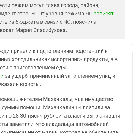
ести режим могут глава города, района,
езидент страны. От уровня режима ЧС
зависят
тв из бюджета в связи с ЧС, пояснила
двокат Мария Спасибухова.
жди привели к подтоплениям подстанций и
ных холодильниках испортились продукты, а в
сти с приготовлением еды.
ии
за ущерб, причиненный затоплением улиц и
указали юристы.
помощь жителям Махачкалы, чье имущество
ли суммы помощи. Махачкалинцы платили за
 по 28-30 тысяч рублей, а власти выплачивали
исты заметили, что владельцы автомобилей
компенсации от мэрии, которая не обеспечила