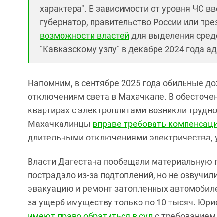
характера". В зависимости от уровня ЧС вв
губернатор, правительство России или пр
возможности властей
для выделения средс
"Кавказскому узлу" в декабре 2024 года а
Напомним, в сентябре 2025 года обильные до
отключениям света в Махачкале. В обесточен
квартирах с электроплитами возникли трудно
Махачкалинцы
вправе требовать компенсац
длительными отключениями электричества, 
Власти Дагестана пообещали материальную 
пострадало из-за подтоплений, но не озвучи
эвакуацию и ремонт затопленных автомобилей
за ущерб имуществу только по 10 тысяч. Юр
имеют право обратиться в суд
с требованием 