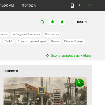
ЛЬБОМЫ
ПОГОДА
RU
EN
ВОЙТИ
шетия
Кабардино-Балкария
Калмыкия
СКФО
Ставропольский край
Чечня
Южная Осетия
Экокатастрофа на Кубани
НОВОСТИ