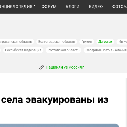
ЭНЦИКЛОПЕДИЯ
ФОРУМ
БЛОГИ
ВИДЕО
ФОТОА
страханская область
Волгоградская область
Грузия
Дагестан
Ингу
Российская Федерация
Ростовская область
Северная Осетия - Алания
Пашинян vs Россия?
 села эвакуированы из