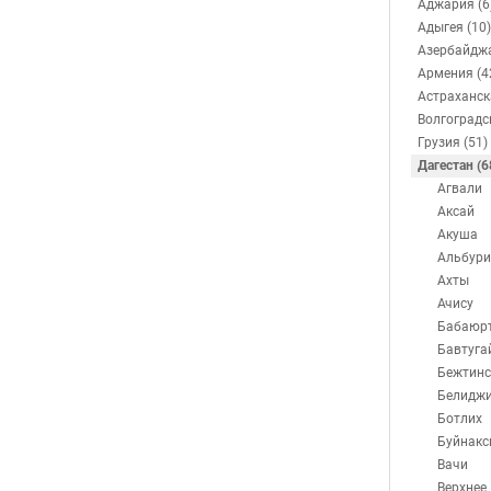
Аджария (6
Адыгея (10)
Азербайджа
Армения (4
Астраханск
Волгоградс
Грузия (51)
Дагестан (6
Агвали
Аксай
Акуша
Альбури
Ахты
Ачису
Бабаюр
Бавтуга
Бежтинс
Белидж
Ботлих
Буйнакс
Вачи
Верхнее