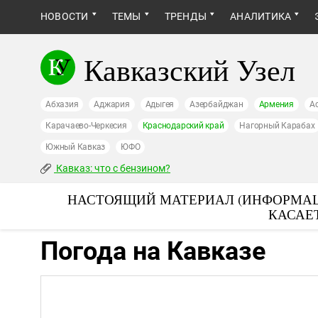
НОВОСТИ
ТЕМЫ
ТРЕНДЫ
АНАЛИТИКА
Кавказский Узел
Абхазия
Аджария
Адыгея
Азербайджан
Армения
А
Карачаево-Черкесия
Краснодарский край
Нагорный Карабах
Южный Кавказ
ЮФО
Кавказ: что с бензином?
НАСТОЯЩИЙ МАТЕРИАЛ (ИНФОРМАЦ
КАСАЕ
Погода на Кавказе