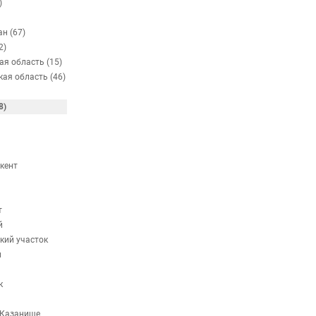
)
н (67)
2)
ая область (15)
кая область (46)
8)
кент
т
й
кий участок
и
к
 Казанище