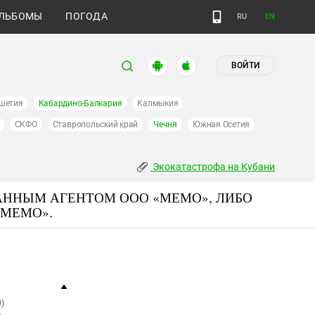
ЛЬБОМЫ
ПОГОДА
RU
EN
ВОЙТИ
шетия
Кабардино-Балкария
Калмыкия
СКФО
Ставропольский край
Чечня
Южная Осетия
Экокатастрофа на Кубани
АННЫМ АГЕНТОМ ООО «МЕМО», ЛИБО
«МЕМО».
)