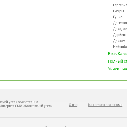
Гергеби
Гимры
Гуниб
Дагеста
Дахадае
Дербент
Дылым
Изберб
Карабуд
Весь Кав
Карата
Полный с
Каспийс
Уникальн
Касумке
Каякент
Кидеро
Кизилю
Кизляр
Кокрек
ский узел» обязательна
О нас
Как связаться с нами
Интернет-СМИ «Кавказский узел»
Комсом
Коркмас
Кубачи
Кумух