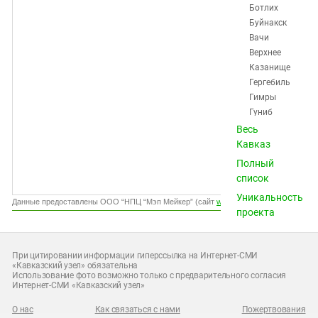
Южный Кавказ
Ботлих
Буйнакск
ЮФО
Вачи
Верхнее
Казанище
Гергебиль
Гимры
Гуниб
Дагестанские
Весь
Огни
Кавказ
Дахадаевка
Полный
Дербент
список
Дылым
Уникальность
Избербаш
Данные предоставлены ООО “НПЦ “Мэп Мейкер” (сайт
www.gismeteo.ru
)
проекта
Карабудахкент
Карата
Каспийск
При цитировании информации гиперссылка на Интернет-СМИ
Касумкент
«Кавказский узел» обязательна
Использование фото возможно только с предварительного согласия
Каякент
Интернет-СМИ «Кавказский узел»
Кидеро
Кизилюрт
О нас
Как связаться с нами
Пожертвования