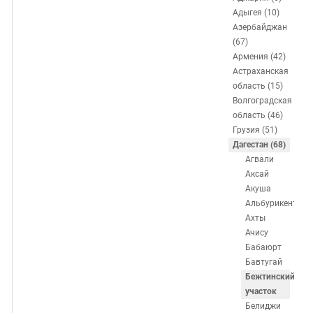
ЗАСТАВЛЯЕТ
Дагестан
Адыгея (10)
КАВКАЗ ЗА ПАЛЕСТИНУ
Азербайджан
Ингушетия
ИНАКОМЫСЛИЕ В ЧЕЧНЕ
(67)
Кабардино-Балкария
ПРЕСЛЕДОВАНИЕ АКТИВИСТОВ
Армения (42)
Астраханская
МОБИЛИЗАЦИЯ И ПРОТЕСТЫ
Калмыкия
область (15)
Карачаево-Черкесия
Волгоградская
область (46)
Краснодарский край
Грузия (51)
Нагорный Карабах
Дагестан (68)
Агвали
Российская Федерация
Аксай
Ростовская область
Акуша
Альбурикент
Северная Осетия - Алания
Ахты
СКФО
Ачису
Бабаюрт
Ставропольский край
Бавтугай
Чечня
Бежтинский
участок
Южная Осетия
Белиджи