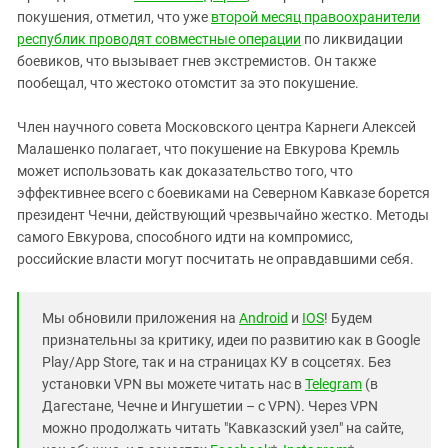
покушения, отметил, что уже
второй месяц правоохранители
республик проводят совместные операции
по ликвидации
боевиков, что вызывает гнев экстремистов. Он также
пообещал, что жестоко отомстит за это покушение.
Член научного совета Московского центра Карнеги Алексей
Малашенко полагает, что покушение на Евкурова Кремль
может использовать как доказательство того, что
эффективнее всего с боевиками на Северном Кавказе борется
президент Чечни, действующий чрезвычайно жестко. Методы
самого Евкурова, способного идти на компромисс,
российские власти могут посчитать не оправдавшими себя.
Мы обновили приложения на
Android
и
IOS
! Будем
признательны за критику, идеи по развитию как в Google
Play/App Store, так и на страницах КУ в соцсетях. Без
установки VPN вы можете читать нас в
Telegram
(в
Дагестане, Чечне и Ингушетии – с VPN). Через VPN
можно продолжать читать "Кавказский узел" на сайте,