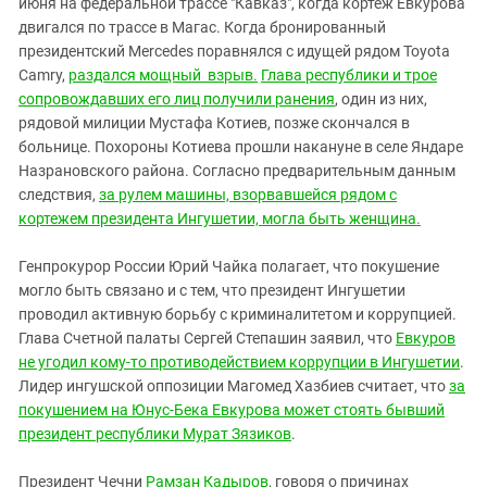
июня на федеральной трассе "Кавказ", когда кортеж Евкурова
двигался по трассе в Магас. Когда бронированный
президентский Mercedes поравнялся с идущей рядом Toyota
Camry,
раздался мощный взрыв.
Глава республики и трое
сопровождавших его лиц получили ранения
, один из них,
рядовой милиции Мустафа Котиев, позже скончался в
больнице. Похороны Котиева прошли накануне в селе Яндаре
Назрановского района. Согласно предварительным данным
следствия,
за рулем машины, взорвавшейся рядом с
кортежем президента Ингушетии, могла быть женщина.
Генпрокурор России Юрий Чайка полагает, что покушение
могло быть связано и с тем, что президент Ингушетии
проводил активную борьбу с криминалитетом и коррупцией.
Глава Счетной палаты Сергей Степашин заявил, что
Евкуров
не угодил кому-то противодействием коррупции в Ингушетии
.
Лидер ингушской оппозиции Магомед Хазбиев считает, что
за
покушением на Юнус-Бека Евкурова может стоять бывший
президент республики Мурат Зязиков
.
Президент Чечни
Рамзан Кадыров
, говоря о причинах