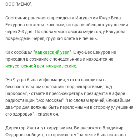
ЗАСТАВЛЯЕТ
ООО "МЕМО".
Дагестан
КАВКАЗ ЗА ПАЛЕСТИНУ
Ингушетия
ИНАКОМЫСЛИЕ В ЧЕЧНЕ
Состояние раненного президента Ингушетии Юнус-Бека
Евкурова остается тяжелым, но врачи обещают улучшения
Кабардино-Балкария
ПРЕСЛЕДОВАНИЕ АКТИВИСТОВ
через 2-3 дня. По словам московских медиков, у Евкурова
МОБИЛИЗАЦИЯ И ПРОТЕСТЫ
Калмыкия
повреждены череп, грудная клетка и печень.
Карачаево-Черкесия
Как сообщал "
Кавказский узел
", Юнус-Бек Евкуров не
Краснодарский край
приходил в сознание с понедельника и находится на
Нагорный Карабах
искусственной вентиляции легких
.
Российская Федерация
"На 9 утра была информация, что он находится в
Ростовская область
бессознательном состоянии - под лекарствами, под
Северная Осетия - Алания
наркозом", - отметил пресс-секретарь президента в эфире
радиостанции "Эхо Москвы". "По словам врачей, ближайшие
СКФО
два-три дня должны быть переломными в сторону улучшения
Ставропольский край
его здоровья", - сказал он.
Чечня
Директор Институт хирургии им. Вишневского Владимир
Южная Осетия
Федоров сообщил, что президенту "на месте была оказана