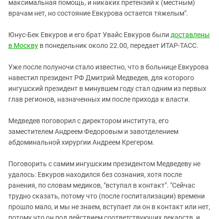
Южный Кавказ
максимальная помощь, и никаких претензий к (местным)
врачам нет, но состояние Евкурова остается тяжелым".
ЮФО
Юнус-Бек Евкуров и его брат Увайс Евкуров были
доставлены
в Москву
в понедельник около 22.00, передает ИТАР-ТАСС.
Уже после полуночи стало известно, что в больнице Евкурова
навестил президент РФ Дмитрий Медведев, для которого
ингушский президент в минувшем году стал одним из первых
глав регионов, назначенных им после прихода к власти.
Медведев поговорил с директором института, его
заместителем Андреем Федоровым и завотделением
абдоминальной хирургии Андреем Крегером.
Поговорить с самим ингушским президентом Медведеву не
удалось: Евкуров находился без сознания, хотя после
ранения, по словам медиков, "вступал в контакт". "Сейчас
трудно сказать, потому что (после госпитализации) времени
прошло мало, и мы не знаем, вступает ли он в контакт или нет,
потому что он под действием соответствующих лекарств, и,