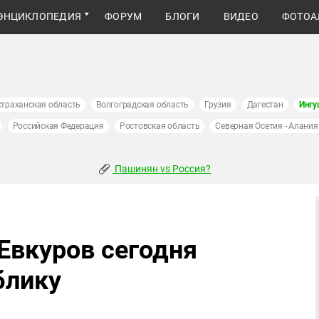
ЭНЦИКЛОПЕДИЯ
ФОРУМ
БЛОГИ
ВИДЕО
ФОТОА
страханская область
Волгоградская область
Грузия
Дагестан
Ингу
Российская Федерация
Ростовская область
Северная Осетия - Алания
Пашинян vs Россия?
Евкуров сегодня
блику