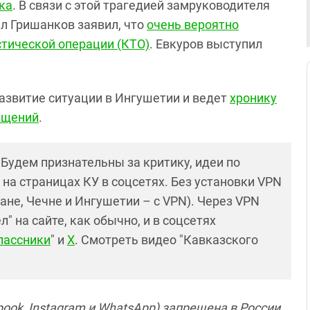
ка
. В связи с этой трагедией замруководителя
л Гришанков заявил, что
очень вероятно
тической операции (КТО)
. Евкуров выступил
азвитие ситуации в Ингушетии и ведет
хронику
хищений
.
! Будем признательны за критику, идеи по
и на страницах КУ в соцсетях. Без установки VPN
ане, Чечне и Ингушетии – с VPN). Через VPN
 на сайте, как обычно, и в соцсетях
лассники
" и
X
. Смотреть видео "Кавказского
ook, Instagram и WhatsApp) запрещена в России.