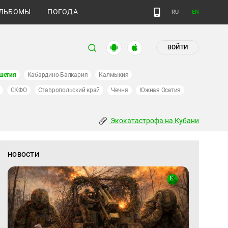
ЛЬБОМЫ
ПОГОДА
RU
EN
ВОЙТИ
шетия
Кабардино-Балкария
Калмыкия
СКФО
Ставропольский край
Чечня
Южная Осетия
Экокатастрофа на Кубани
НОВОСТИ