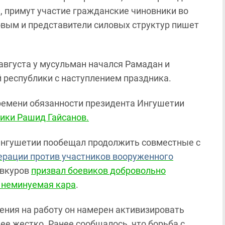
и, примут участие гражданские чиновники во
вым и представители силовых структур пишет
 августа у мусульман начался Рамадан и
 республики с наступлением праздника.
времени обязанности президента Ингушетии
ики Рашид Гайсанов.
Ингушетии пообещал продолжить совместные с
рации против участников вооруженного
Евкуров
призвал боевиков добровольно
т неминуемая кара
.
щения на работу он намерен активизировать
лее жестко. Ранее сообщалось, что борьба с