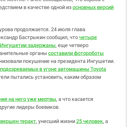
едствием в качестве одной из
основных версий
урова продолжается. 24 июля глава
ександр Бастрыкин сообщил, что
четыре
а Ингушетии задержаны
, еще четверо
ранительные органы
составили фотороботы
анизовали покушение на президента Ингушетии.
подозреваемых в угоне автомашины Toyota
тели пытались установить, каким образом
ния на него уже мертвы
, а что касается
другие лидеры боевиков.
овершен теракт
, унесший жизни
25 человек
, а