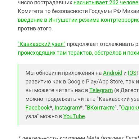
число пострадавших
насчитывает 262 челове
Комитета по безопасности Госдумы РФ Михаи
введение
в Ингушетии
режима контртеррорис
против этого.
"Кавказский узел"
продолжает отслеживать р
происходящих там терактов, обстрелов и по
Мы обновили приложения на
Android
и
IOS
развитию как в Google Play/App Store, так 
вы можете читать нас в
Telegram
(в Дагест
можно продолжать читать "Кавказский узел"
Facebook
*,
Instagram
*, "
ВКонтакте
", "
Однок
узла" можно в
YouTube
.
* деятельность компании Meta (владеет Faceb