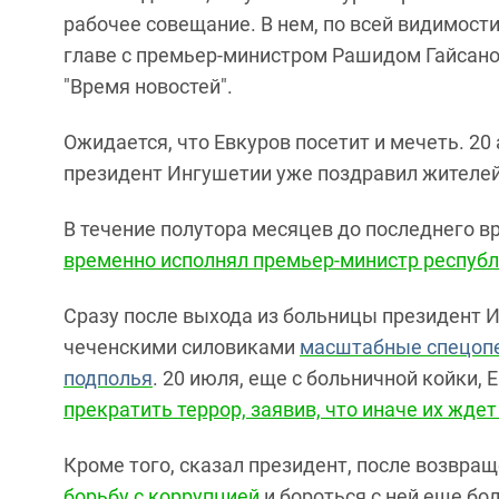
рабочее совещание. В нем, по всей видимост
главе с премьер-министром Рашидом Гайсано
"Время новостей".
Ожидается, что Евкуров посетит и мечеть. 20
президент Ингушетии уже поздравил жителей
В течение полутора месяцев до последнего 
временно исполнял премьер-министр республ
Сразу после выхода из больницы президент 
чеченскими силовиками
масштабные спецопе
подполья
. 20 июля, еще с больничной койки, 
прекратить террор, заявив, что иначе их жде
Кроме того, сказал президент, после возвра
борьбу с коррупцией
и бороться с ней еще бо