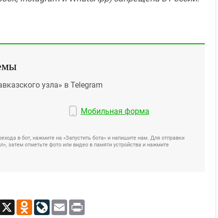
емы
авказского узла» в Telegram
Мобильная форма
ехода в бот, нажмите на «Запустить бота» и напишите нам. Для отправки
», затем отметьте фото или видео в памяти устройства и нажмите
App
Viber
X
Odnoklassniki
LiveJournal
Email
Print